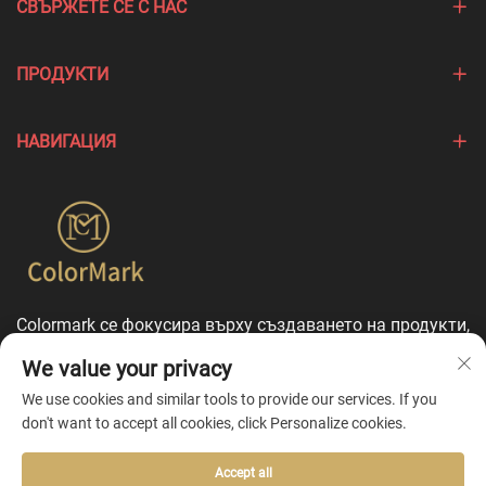
СВЪРЖЕТЕ СЕ С НАС
ПРОДУКТИ
НАВИГАЦИЯ
Colormark се фокусира върху създаването на продукти,
които подчертават уникалните характеристики на
We value your privacy
различните брандове, и предлага комплексни услуги
за персонализация.
We use cookies and similar tools to provide our services. If you
don't want to accept all cookies, click Personalize cookies.
Accept all