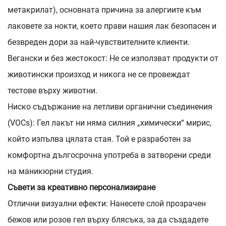
метакрилат), основната причина за алергиите към
лаковете за нокти, което прави нашия лак безопасен и
безвреден дори за най-чувствителните клиенти.
Вегански и без жестокост: Не се използват продукти от
животински произход и никога не се провеждат
тестове върху животни.
Ниско съдържание на летливи органични съединения
(VOCs): Гел лакът ни няма силния „химически“ мирис,
който изпълва цялата стая. Той е разработен за
комфортна дългосрочна употреба в затворени среди
на маникюрни студия.
Съвети за креативно персонализиране
Отлични визуални ефекти: Нанесете слой прозрачен
бежов или розов гел върху блясъка, за да създадете