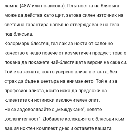
лампа (48W или по-висока). Плътността на блясъка
може да действа като щит, затова силен източник на
светлина гарантира напълно отверждаване на гела
под блясъка.
Колормарк блестящ гел лак за нокти от салонно
качество е нещо повече от козметичен продукт; това е
покана да покажете най-блестящата версия на себе си.
Той е за жената, която уверено влиза в стаята, без
страх да бъде в центъра на вниманието. Той е и за
професионалиста, който иска да предложи на
клиентите си истински изключителен опит.
Не се задоволявайте с „мъждукане“, целятe
„ослепителност“. Добавете колекцията с блясъци към
вашия ноктен комплект днес и оставете вашата