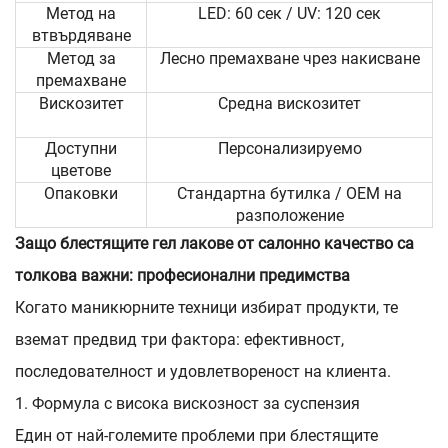
Метод на
LED: 60 сек / UV: 120 сек
втвърдяване
Метод за
Лесно премахване чрез накисване
премахване
Вискозитет
Средна вискозитет
Доступни
Персонализируемо
цветове
Опаковки
Стандартна бутилка / OEM на
разположение
Защо блестящите гел лакове от салонно качество са
толкова важни: професионални предимства
Когато маникюрните техници избират продукти, те
вземат предвид три фактора: ефективност,
последователност и удовлетвореност на клиента.
1. Формула с висока вискозност за суспензия
Един от най-големите проблеми при блестящите