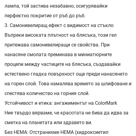
лампа, той застива незабавно, осигурявайки
перфектно покритие от ръб до ръб.
3. Самонивелиращ ефект с видимост на стъкло
Въпреки високата плътност на блясъка, този гел
притежава самонивелиращи се свойства. При
нанасяне смолата преминава в миниатюрните
процепи между частиците на блясъка, създавайки
естествено гладка повърхност още преди нанасянето
на горен слой. Това намалява времето за шлифоване и
спестява количество на горния слой.
Устойчивост и етика: ангажиментът на ColorMark
Ние твърдо вярваме, че красотата не бива да идва за
сметка на планетата или здравето ви.
Без HEMA: Отстранихме HEMA (хидроксиетил