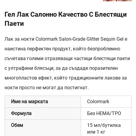
Гел Лак Салонно Качество С Блестящи
Паети
Лак за нокти Colormark Salon-Grade Glitter Sequin Gel е
наистина перфектен продукт, който безпроблемно
съчетава големи отразяващи частици блестящи паети
с ултрафини блясъци, за да създаде поразителен
многопластов ефект, който традиционните лакове за
нокти просто не могат да постигнат.
Име на марката
Colormark
Формула
Без HEMA/TPO
Обем
15 мл/бутилка
или 1 кг