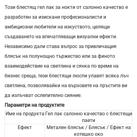
Този блестящ гел лак за нокти от салонно качество е
разработен за изискани професионалисти и
амбициозни любители на изкуството, целящи
създаването на впечатляващи визуални ефекти.
Независимо дали става въпрос за привличащия
блясък на полунощно тържество или за финото
взаимодействие на светлина и сянка по време на
бизнес среща, тези блестящи люспи улавят всяка лъч
светлина, позволявайки на върховете на пръстите ви
да излъчват ослепително сияние.
Параметри на продуктите
Име на продукта
Гел лак салонно качество с блестящи
паети
Ефект
Метален блясък / Блясък / Ефект на
котешко око