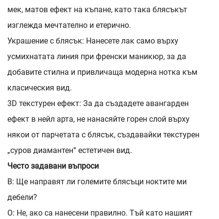
мек, матов ефект на къпане, като така блясъкът
изглежда мечтателно и етерично.
Украшение с блясък: Нанесете лак само върху
усмихнатата линия при френски маникюр, за да
добавите стилна и привличаща модерна нотка към
класическия вид.
3D текстурен ефект: За да създадете авангарден
ефект в нейл арта, не нанасяйте горен слой върху
някои от парчетата с блясък, създавайки текстурен
„суров диамантен“ естетичен вид.
Често задавани въпроси
В: Ще направят ли големите блясъци ноктите ми
дебели?
О: Не, ако са нанесени правилно. Тъй като нашият