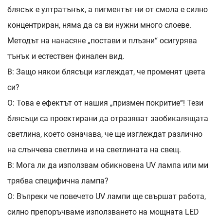
блясък е ултратънък, а пигментът ни от смола е силно
концентриран, няма да са ви нужни много слоеве.
Методът на нанасяне „постави и плъзни“ осигурява
тънък и естествен финален вид.
В: Защо някои блясъци изглеждат, че променят цвета
си?
О: Това е ефектът от нашия „призмен покритие“! Тези
блясъци са проектирани да отразяват заобикалящата
светлина, което означава, че ще изглеждат различно
на слънчева светлина и на светлината на свещ.
В: Мога ли да използвам обикновена UV лампа или ми
трябва специфична лампа?
О: Въпреки че повечето UV лампи ще свършат работа,
силно препоръчваме използването на мощната LED