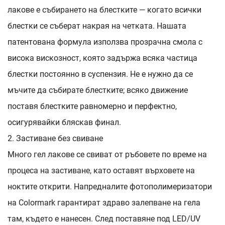
лакове е събирането на блестките — когато всички
блестки се съберат накрая на четката. Нашата
патентована формула използва прозрачна смола с
висока вискозност, която задържа всяка частица
блестки постоянно в суспензия. Не е нужно да се
мъчите да събирате блестките; всяко движение
поставя блестките равномерно и перфектно,
осигурявайки бляскав финал.
2. Застиване без свиване
Много гел лакове се свиват от ръбовете по време на
процеса на застиване, като оставят върховете на
ноктите открити. Напредналите фотополимеризатори
на Colormark гарантират здраво залепване на гела
там, където е нанесен. След поставяне под LED/UV