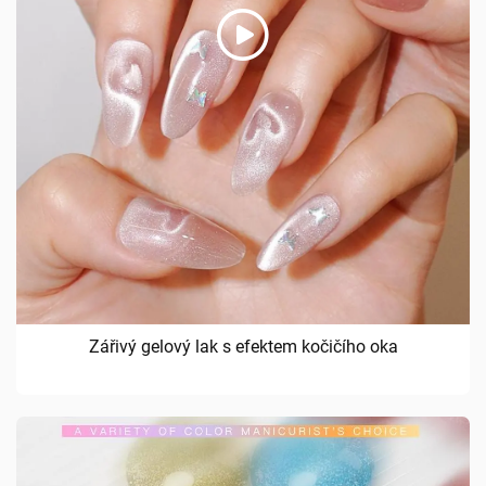
Zářivý gelový lak s efektem kočičího oka