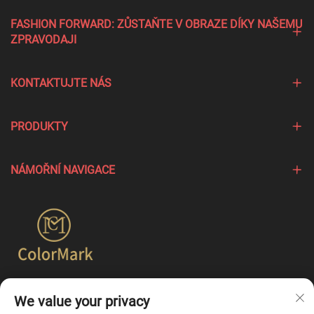
FASHION FORWARD: ZŮSTAŇTE V OBRAZE DÍKY NAŠEMU
ZPRAVODAJI
KONTAKTUJTE NÁS
PRODUKTY
NÁMOŘNÍ NAVIGACE
Společnost Colormark se zaměřuje na vytváření produktů,
We value your privacy
které zdůrazňují jedinečné charakteristiky různých značek,