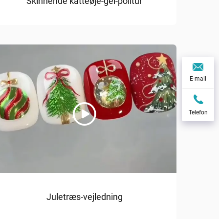
Skinnende katteøje-gel-politur
E-mail
Telefon
Juletræs-vejledning