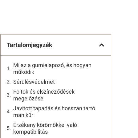
Tartalomjegyzék
Mi az a gumialapozó, és hogyan
működik
Sérülésvédelmet
Foltok és elszíneződések
megelőzése
Javított tapadás és hosszan tartó
manikűr
Érzékeny körömökkel való
kompatibilitás