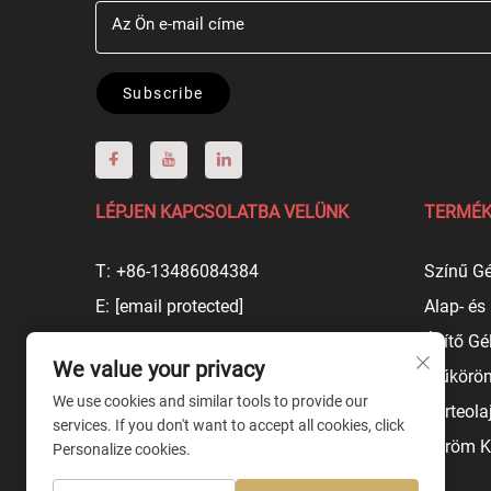
Az Ön e-mail címe
Subscribe
LÉPJEN KAPCSOLATBA VELÜNK
TERMÉK
T:
+86-13486084384
Színű Gé
E:
[email protected]
Alap- és
Jiushufang North Road, Luotuo
Építő Gé
Subdistrict, Ningbo, Zhejiang, China
We value your privacy
Műköröm
We use cookies and similar tools to provide our
Körteola
services. If you don't want to accept all cookies, click
Köröm K
Personalize cookies.