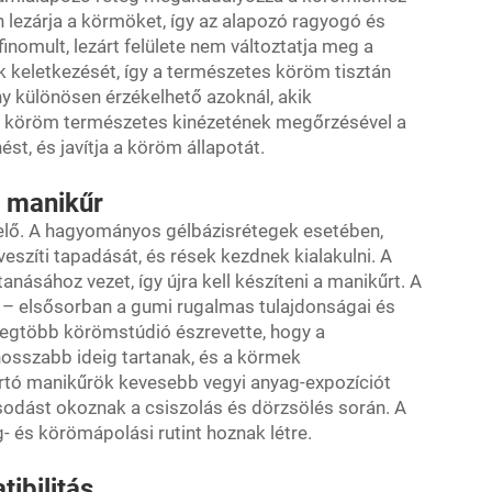
 lezárja a körmöket, így az alapozó ragyogó és
finomult, lezárt felülete nem változtatja meg a
k keletkezését, így a természetes köröm tisztán
ny különösen érzékelhető azoknál, akik
A köröm természetes kinézetének megőrzésével a
st, és javítja a köröm állapotát.
ó manikűr
lő. A hagyományos gélbázisrétegek esetében,
eszíti tapadását, és rések kezdnek kialakulni. A
anásához vezet, így újra kell készíteni a manikűrt. A
s – elsősorban a gumi rugalmas tulajdonságai és
A legtöbb körömstúdió észrevette, hogy a
osszabb ideig tartanak, és a körmek
rtó manikűrök kevesebb vegyi anyag-expozíciót
osodást okoznak a csiszolás és dörzsölés során. A
 és körömápolási rutint hoznak létre.
ibilitás