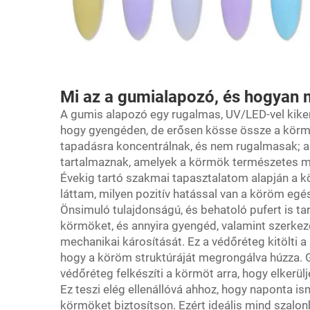
Mi az a gumialapozó, és hogyan
A gumis alapozó egy rugalmas, UV/LED-vel kikemé
hogy gyengéden, de erősen kösse össze a körmök
tapadásra koncentrálnak, és nem rugalmasak; a
tartalmaznak, amelyek a körmök természetes m
Évekig tartó szakmai tapasztalatom alapján a
láttam, milyen pozitív hatással van a köröm eg
Önsimuló tulajdonságú, és behatoló pufert is tar
körmöket, és annyira gyengéd, valamint szerkez
mechanikai károsítását. Ez a védőréteg kitölti 
hogy a köröm struktúráját megrongálva húzza.
védőréteg felkészíti a körmöt arra, hogy elkerül
Ez teszi elég ellenállóvá ahhoz, hogy naponta is
körmöket biztosítson. Ezért ideális mind szalo