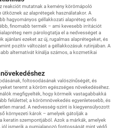
ossz reakciót mutatnak a kemény körömápoló
ütköznek az alaprétegek használatakor. A
több hagyományos géllakkozati alapréteg erős
ébb, finomabb termék – ami kevesebb irritációt
ialapréteg nem párologtatja el a nedvességet a
 ajánlani ezeket az új, rugalmas alaprétegeket, és
amint pozitív változást a géllakkozásuk rutinjában. A
bb alternatívát kínálja számos, a kozmetikai
mnövekedéshez
odásának, foltosodásának valószínűségét, és
lményeket teremt a köröm egészséges növekedéséhez.
ználók megfigyelték, hogy körmeik vastagabbakká
bb felülettel; a körömnövekedés egyenletesebb, és
etlen marad. A nedvesség-szint is kiegyensúlyozott
lső környezeti károk – amelyek gátolják a
 a keratin szempontjából. Azok a márkák, amelyek
, jól ismerik a gumialapozó fontosságát mint védő