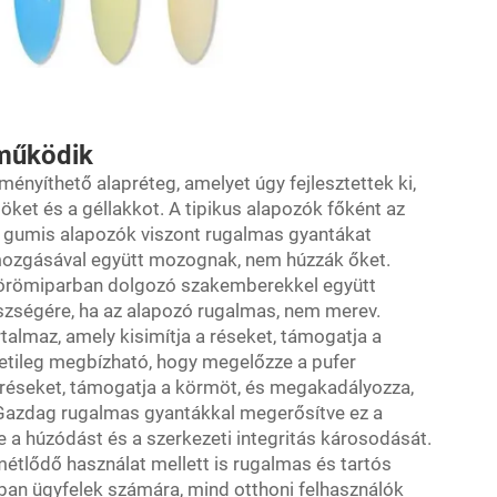
 működik
nyíthető alapréteg, amelyet úgy fejlesztettek ki,
et és a géllakkot. A tipikus alapozók főként az
 gumis alapozók viszont rugalmas gyantákat
ozgásával együtt mozognak, nem húzzák őket.
 körömiparban dolgozó szakemberekkel együtt
észségére, ha az alapozó rugalmas, nem merev.
talmaz, amely kisimítja a réseket, támogatja a
etileg megbízható, hogy megelőzze a pufer
a réseket, támogatja a körmöt, és megakadályozza,
 Gazdag rugalmas gyantákkal megerősítve ez a
je a húzódást és a szerkezeti integritás károsodását.
métlődő használat mellett is rugalmas és tartós
nban ügyfelek számára, mind otthoni felhasználók