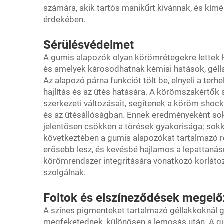
számára, akik tartós manikűrt kívánnak, és kí
érdekében.
Sérülésvédelmet
A gumis alapozók olyan körömrétegekre lettek k
és amelyek károsodhatnak kémiai hatások, gél
Az alapozó párna funkciót tölt be, elnyeli a terh
hajlítás és az ütés hatására. A körömszakértők 
szerkezeti változásait, segítenek a köröm shoc
és az ütésállóságban. Ennek eredményeként sok
jelentősen csökken a törések gyakorisága; sok
következtében a gumis alapozókat tartalmazó 
erősebb lesz, és kevésbé hajlamos a lepattanás
körömrendszer integritására vonatkozó korláto
szolgálnak.
Foltok és elszíneződések megel
A színes pigmenteket tartalmazó géllakkoknál 
megfeketednek, különösen a lemosás után. A 