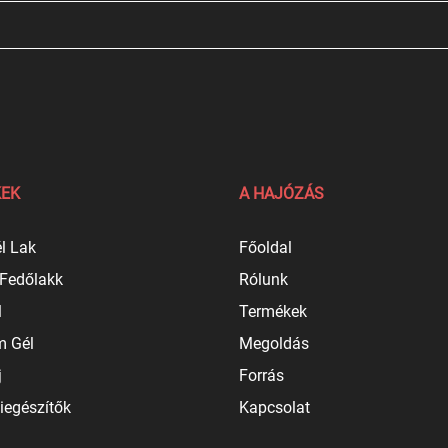
EK
A HAJÓZÁS
l Lak
Főoldal
 Fedőlakk
Rólunk
l
Termékek
 Gél
Megoldás
j
Forrás
iegészítők
Kapcsolat