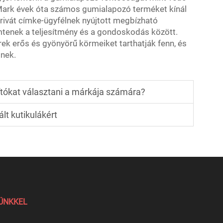
Mark évek óta számos gumialapozó terméket kínál
privát címke-ügyfélnek nyújtott megbízható
mtenek a teljesítmény és a gondoskodás között.
 erős és gyönyörű körmeiket tarthatják fenn, és
tnek.
tókat választani a márkája számára?
ált kutikulákért
LÜNKKEL