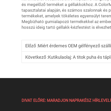
és megelőző terméket a géllakkokhoz. A Color
tapasztalatai alapján, és számos szalonnak és 
termékeket, amelyek tökéletes egyensúlyt tere
Megbízható gumialapozó termékekkel az emberek
hosszú ideig tartó géllakk-kézfestést is élvezhe
Előző :
Miért érdemes OEM gélfényező szállí
Következő :
Kutikulaolaj: A titok puha és tápl
DIVAT ELŐRE: MARADJON NAPRAKÉSZ HÍRLEVE