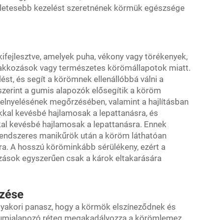
méletesebb kezelést szeretnének körmük egészsége
ifejlesztve, amelyek puha, vékony vagy törékenyek,
lakkozások vagy természetes körömállapotok miatt.
elést, és segít a körömnek ellenállóbbá válni a
szerint a gumis alapozók elősegítik a köröm
kelnyelésének megőrzésében, valamint a hajlításban
kal kevésbé hajlamosak a lepattanásra, és
kal kevésbé hajlamosak a lepattanásra. Ennek
rendszeres manikűrök után a köröm láthatóan
ra. A hosszú köröminkább sérülékeny, ezért a
zások egyszerűen csak a károk eltakarására
őzése
gyakori panasz, hogy a körmök elszíneződnek és
gumialapozó réteg megakadályozza a körömlemez