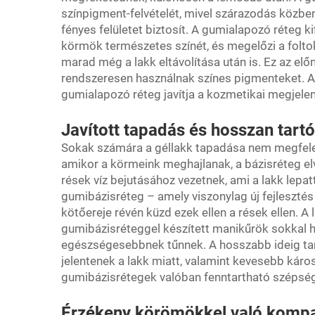
színpigment-felvételét, mivel szárazodás közben
fényes felületet biztosít. A gumialapozó réteg ki
körmök természetes színét, és megelőzi a folto
marad még a lakk eltávolítása után is. Ez az elő
rendszeresen használnak színes pigmenteket. 
gumialapozó réteg javítja a kozmetikai megjelené
Javított tapadás és hosszan tart
Sokak számára a géllakk tapadása nem megfele
amikor a körmeink meghajlanak, a bázisréteg elv
rések víz bejutásához vezetnek, ami a lakk lepatt
gumibázisréteg – amely viszonylag új fejleszté
kötőereje révén küzd ezek ellen a rések ellen. 
gumibázisréteggel készített manikűrök sokkal h
egészségesebbnek tűnnek. A hosszabb ideig ta
jelentenek a lakk miatt, valamint kevesebb kár
gumibázisrétegek valóban fenntartható szépség-
Érzékeny körömökkel való kompat