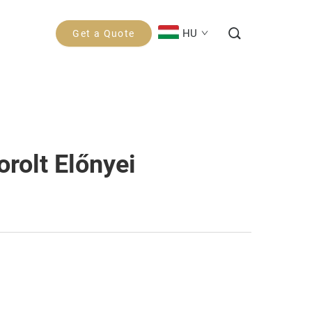
HU
Get a Quote
olt Előnyei