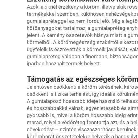
Azok, akiknél érzékeny a köröm, illetve akik r
termékekkel szemben, különösen nehézségekbe 
gumialapréteggel ez nem fordul elő. Míg a leg
kötőanyagokat tartalmaz, a gumialapréteg enyh
jelent. A kemény összetevők hiánya miatt a gum
körmeiből. A körömegészség szakértői elkezdték
ügyfeleik is észrevették a körmeik javulását, val
gumialapréteg valóban a finomabb, biztonságosa
iparban használt termék helyett.
Támogatás az egészséges körö
Jelentősen csökkenti a köröm törésének, káros
csökkenti a fizikai terhelést, így ideális körü
A gumialapozó hosszabb ideje használó felhas
és hosszabbakká válnak, egyenletesebb és simá
gyorsabb is, mivel a köröm hosszabb ideig érint
marad, mivel a védőréteg fenntartja azt, és a be
növekedést – szintén visszaszorításra kerülnek
körömbarát összetételekre helyezik a hangsúlyt