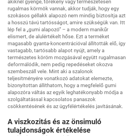
akiknél gyenge, törékeny vagy természetesen
rugalmas körmök vannak, akkor tudják, hogy egy
szokásos géllakk alapozó nem mindig biztosítja azt
a hosszú távú tartósságot, amire szükségük van. Itt
lép fel a „gumi alapozó” – a modern manikűr
elismert, de alulértékelt hőse. Ezt a terméket
magasabb gyanta-koncentrációval állították elő, így
vastagabb, tartósabb alapot nyújt, amely a
természetes köröm mozgásával együtt rugalmasan
deformálódik, nem pedig repedéseket okozva
szembeszáll vele. Mint aki a szalonok
teljesítményére vonatkozó adatokat elemezte,
bizonyítottan állíthatom, hogy a megfelelő gumi
alapozóra váltás az egyik leghatékonyabb módja a
szolgáltatással kapcsolatos panaszok
csökkentésének és az ügyfélértékelés javításának.
A viszkozitás és az önsimuló
tulajdonságok értékelése