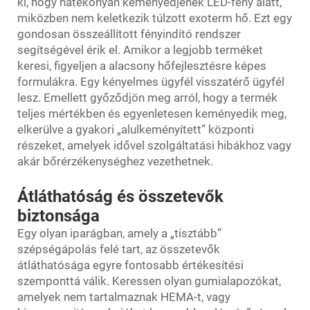
ki, hogy hatékonyan keményedjenek LED-fény alatt,
miközben nem keletkezik túlzott exoterm hő. Ezt egy
gondosan összeállított fényindító rendszer
segítségével érik el. Amikor a legjobb terméket
keresi, figyeljen a alacsony hőfejlesztésre képes
formulákra. Egy kényelmes ügyfél visszatérő ügyfél
lesz. Emellett győződjön meg arról, hogy a termék
teljes mértékben és egyenletesen keményedik meg,
elkerülve a gyakori „alulkeményített” központi
részeket, amelyek idővel szolgáltatási hibákhoz vagy
akár bőrérzékenységhez vezethetnek.
Átláthatóság és összetevők
biztonsága
Egy olyan iparágban, amely a „tisztább”
szépségápolás felé tart, az összetevők
átláthatósága egyre fontosabb értékesítési
szemponttá válik. Keressen olyan gumialapozókat,
amelyek nem tartalmaznak HEMA-t, vagy