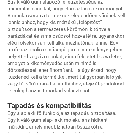
Egy kiváló gumialapozó jellegzetessége az
önsimulása anélkül, hogy elárasztaná a körömágyat.
A munka során a terméknek elegendően sűrűnek kell
lennie ahhoz, hogy kis mértékű „felépítést”
biztosítson a természetes körömön, kitöltve a
barázdákat és sima csúcsot hozva létre, ugyanakkor
elég folyékonyan kell alkalmazhatónak lennie. Egy
professzionális minőségű gumialapozó lényegében
helyetted végzi a munkát, sima felületet hozva létre,
amelyet a kikeményedés után minimális
dörzsöléssel lehet finomítani. Ha úgy érzed, hogy
küzdened kell a termékkel, mert túl gyorsan lefolyik
vagy túl sűrű marad a simításhoz, ideje átgondolnod
jelenleg használt márkád választását.
Tapadás és kompatibilitás
Egy alaplakk fő funkciója az tapadás biztosítása.
Egy kiváló gumialap-lakk molekuláris hídként
működik, amely megbízhatóan összeköti a