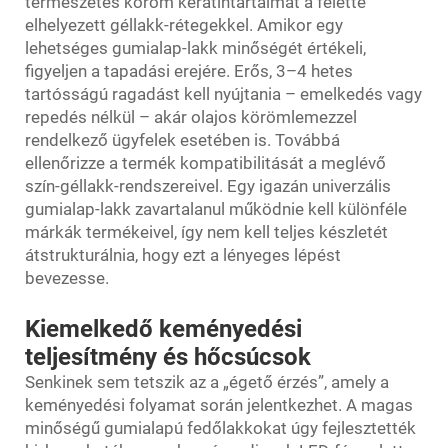
természetes köröm keratintartalmát a felette
elhelyezett géllakk-rétegekkel. Amikor egy
lehetséges gumialap-lakk minőségét értékeli,
figyeljen a tapadási erejére. Erős, 3–4 hetes
tartósságú ragadást kell nyújtania – emelkedés vagy
repedés nélkül – akár olajos körömlemezzel
rendelkező ügyfelek esetében is. Továbbá
ellenőrizze a termék kompatibilitását a meglévő
szín-géllakk-rendszereivel. Egy igazán univerzális
gumialap-lakk zavartalanul működnie kell különféle
márkák termékeivel, így nem kell teljes készletét
átstrukturálnia, hogy ezt a lényeges lépést
bevezesse.
Kiemelkedő keményedési
teljesítmény és hőcsúcsok
Senkinek sem tetszik az a „égető érzés”, amely a
keményedési folyamat során jelentkezhet. A magas
minőségű gumialapú fedőlakkokat úgy fejlesztették