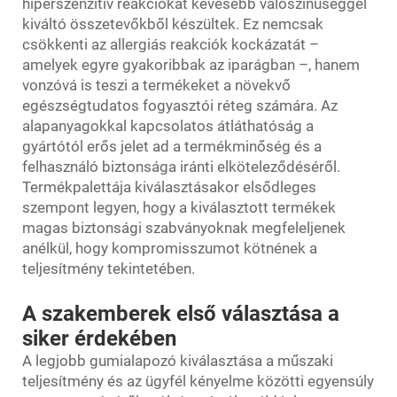
hiperszenzitív reakciókat kevesebb valószínűséggel
kiváltó összetevőkből készültek. Ez nemcsak
csökkenti az allergiás reakciók kockázatát –
amelyek egyre gyakoribbak az iparágban –, hanem
vonzóvá is teszi a termékeket a növekvő
egészségtudatos fogyasztói réteg számára. Az
alapanyagokkal kapcsolatos átláthatóság a
gyártótól erős jelet ad a termékminőség és a
felhasználó biztonsága iránti elköteleződéséről.
Termékpalettája kiválasztásakor elsődleges
szempont legyen, hogy a kiválasztott termékek
magas biztonsági szabványoknak megfeleljenek
anélkül, hogy kompromisszumot kötnének a
teljesítmény tekintetében.
A szakemberek első választása a
siker érdekében
A legjobb gumialapozó kiválasztása a műszaki
teljesítmény és az ügyfél kényelme közötti egyensúly