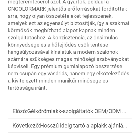
megteremtéséről szól. A gyártók, például a
CNCOLORMARK jelentős erőforrásokat fordítottak
arra, hogy olyan összetételeket fejlesszenek,
amelyek ezt az egyensúlyt biztosítják, így a szakmai
körmösök megbízható alapot kapnak minden
szolgáltatáshoz. A konzisztencia, az önsimulás
könnyedsége és a hőfejlődés csökkentése
hangsúlyozásával kínálatuk a modern szalonok
számára szükséges magas minőségi szabványokat
képviseli. Egy prémium gumialapozó beszerzése
nem csupán egy vásárlás, hanem egy elköteleződés
a kivitelezett minden manikűr minősége és
tartóssága iránt.
Előző:
Gélkörömlakk-szolgáltatók OEM/ODM szolgáltatásokhoz
Következő:
Hosszú ideig tartó alaplakk ajánlások szalonok számára