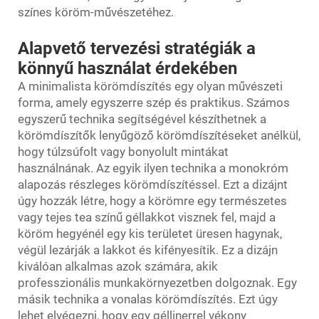
színes köröm-művészetéhez.
Alapvető tervezési stratégiák a
könnyű használat érdekében
A minimalista körömdíszítés egy olyan művészeti
forma, amely egyszerre szép és praktikus. Számos
egyszerű technika segítségével készíthetnek a
körömdíszítők lenyűgöző körömdíszítéseket anélkül,
hogy túlzsúfolt vagy bonyolult mintákat
használnának. Az egyik ilyen technika a monokróm
alapozás részleges körömdíszítéssel. Ezt a dizájnt
úgy hozzák létre, hogy a körömre egy természetes
vagy tejes tea színű géllakkot visznek fel, majd a
köröm hegyénél egy kis területet üresen hagynak,
végül lezárják a lakkot és kifényesítik. Ez a dizájn
kiválóan alkalmas azok számára, akik
professzionális munkakörnyezetben dolgoznak. Egy
másik technika a vonalas körömdíszítés. Ezt úgy
lehet elvégezni, hogy egy géllinerrel vékony