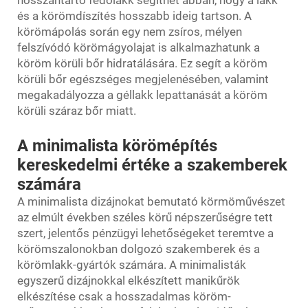
hosszantartó fedőlakk segíthet abban, hogy a lakk
és a körömdíszítés hosszabb ideig tartson. A
körömápolás során egy nem zsíros, mélyen
felszívódó körömágyolajat is alkalmazhatunk a
köröm körüli bőr hidratálására. Ez segít a köröm
körüli bőr egészséges megjelenésében, valamint
megakadályozza a géllakk lepattanását a köröm
körüli száraz bőr miatt.
A minimalista körömépítés
kereskedelmi értéke a szakemberek
számára
A minimalista dizájnokat bemutató körmöművészet
az elmúlt években széles körű népszerűségre tett
szert, jelentős pénzügyi lehetőségeket teremtve a
körömszalonokban dolgozó szakemberek és a
körömlakk-gyártók számára. A minimalisták
egyszerű dizájnokkal elkészített manikűrök
elkészítése csak a hosszadalmas köröm-