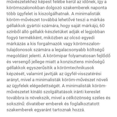
művészetekhez képest felébe kerül az időnek, így a
körömszalonokban dolgozó szakemberek naponta
több ügyfelet is kiszolgálhatnak. A minimalisták
köröm-művészet továbbá lehetővé teszi a márkás
géllakkok gyártói számára, hogy saját márkájú, 60
színből álló géllakk-készletüket adják el legjobban
fogyó termékként, miközben az olcsó egyedi
márkázás a kis forgalmazók vagy körömszalon-
tulajdonosok számára a legalacsonyabb költségű
megoldást jelenti. A körömipar folyamatosan fejlődő
és versengő jellege miatt a konzisztens minőségű
géllakkok egyszerűsítik a körömtechnikusok
képzését, valamint javítják az ügyfél-visszatérési
arányt, mivel a minimalisták köröm-művészet növeli
az ügyfelek elégedettségét. A minimalisták köröm-
művészetet kínáló szolgáltatások iránti kereslet
továbbra is növekszik, mivel a célközönség széles és
sokszínű: divatéber emberek és foglalkoztatott
szakemberek egyaránt tartoznak hozzá.