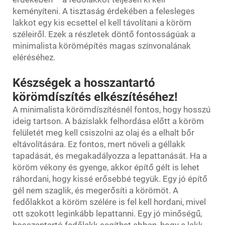
keményíteni. A tisztaság érdekében a felesleges
lakkot egy kis ecsettel el kell távolítani a köröm
széleiről. Ezek a részletek döntő fontosságúak a
minimalista körömépítés magas színvonalának
eléréséhez.
Készségek a hosszantartó
körömdíszítés elkészítéséhez!
A minimalista körömdíszítésnél fontos, hogy hosszú
ideig tartson. A bázislakk felhordása előtt a köröm
felületét meg kell csiszolni az olaj és a elhalt bőr
eltávolítására. Ez fontos, mert növeli a géllakk
tapadását, és megakadályozza a lepattanását. Ha a
köröm vékony és gyenge, akkor építő gélt is lehet
ráhordani, hogy kissé erősebbé tegyük. Egy jó építő
gél nem szaglik, és megerősíti a körömöt. A
fedőlakkot a köröm szélére is fel kell hordani, mivel
ott szokott leginkább lepattanni. Egy jó minőségű,