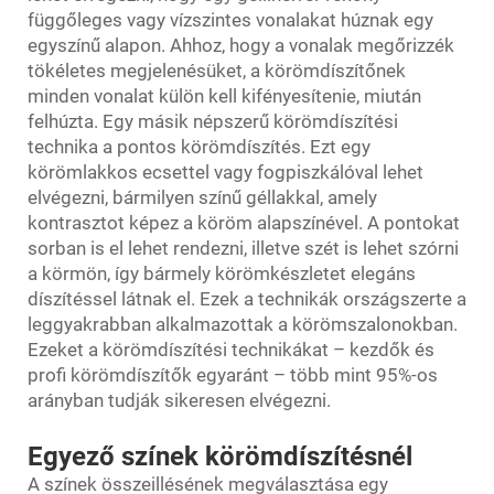
függőleges vagy vízszintes vonalakat húznak egy
egyszínű alapon. Ahhoz, hogy a vonalak megőrizzék
tökéletes megjelenésüket, a körömdíszítőnek
minden vonalat külön kell kifényesítenie, miután
felhúzta. Egy másik népszerű körömdíszítési
technika a pontos körömdíszítés. Ezt egy
körömlakkos ecsettel vagy fogpiszkálóval lehet
elvégezni, bármilyen színű géllakkal, amely
kontrasztot képez a köröm alapszínével. A pontokat
sorban is el lehet rendezni, illetve szét is lehet szórni
a körmön, így bármely körömkészletet elegáns
díszítéssel látnak el. Ezek a technikák országszerte a
leggyakrabban alkalmazottak a körömszalonokban.
Ezeket a körömdíszítési technikákat – kezdők és
profi körömdíszítők egyaránt – több mint 95%-os
arányban tudják sikeresen elvégezni.
Egyező színek körömdíszítésnél
A színek összeillésének megválasztása egy