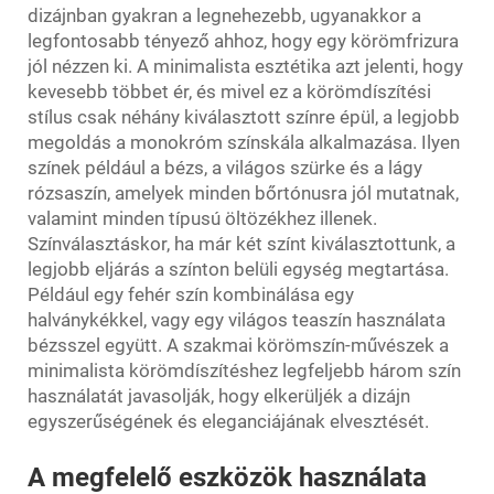
dizájnban gyakran a legnehezebb, ugyanakkor a
legfontosabb tényező ahhoz, hogy egy körömfrizura
jól nézzen ki. A minimalista esztétika azt jelenti, hogy
kevesebb többet ér, és mivel ez a körömdíszítési
stílus csak néhány kiválasztott színre épül, a legjobb
megoldás a monokróm színskála alkalmazása. Ilyen
színek például a bézs, a világos szürke és a lágy
rózsaszín, amelyek minden bőrtónusra jól mutatnak,
valamint minden típusú öltözékhez illenek.
Színválasztáskor, ha már két színt kiválasztottunk, a
legjobb eljárás a színton belüli egység megtartása.
Például egy fehér szín kombinálása egy
halványkékkel, vagy egy világos teaszín használata
bézsszel együtt. A szakmai körömszín-művészek a
minimalista körömdíszítéshez legfeljebb három szín
használatát javasolják, hogy elkerüljék a dizájn
egyszerűségének és eleganciájának elvesztését.
A megfelelő eszközök használata