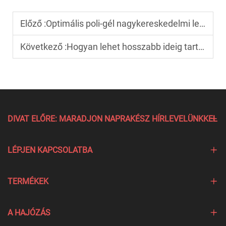
Előző :
Optimális poli-gél nagykereskedelmi lehetőségek szépségipari disztribútorok számára
Következő :
Hogyan lehet hosszabb ideig tartani a matrica felületű fedőlakkot?
DIVAT ELŐRE: MARADJON NAPRAKÉSZ HÍRLEVELÜNKKEL
LÉPJEN KAPCSOLATBA
TERMÉKEK
A HAJÓZÁS