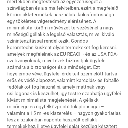
mértékben megtestesíti az egyszerűséget a
színvilágban és a sima felvitelben, ezért a megfelelő
körömlakk-termékek használata kulcsfontosságú
egy tökéletes végeredmény eléréséhez. A
minimalista köröm-művészet tervezésénél a nagy
minőségű géllakk a legelső választás, mivel kiváló
színintenzitással rendelkezik. Gondos
körömtechnikusként olyan termékeket fog keresni,
amelyek megfelelnek az EU REACH- és az USA FDA-
szabványoknak, mivel ezek biztosítják ügyfelei
számára a biztonságot és a minőséget. Ezt
figyelembe véve, ügyfelei érdekeit szem előtt tartva
erős és védő alapozót, valamint karcolás- és foltálló
fedőlakkot fog használni, amely mattnak vagy
csillogónak is készülhet, így testre szabhatja ügyfelei
kívánt minimalista megjelenését. A géllakk
minősége és ügyfélközpontú tulajdonságai –
valamint a 15 ml-es kiszerelés – nagyon gyakorlatias
lesz a szalonban naponta használt géllakk-
termékekhez, illetve ügyfelei saját kezűleg készített