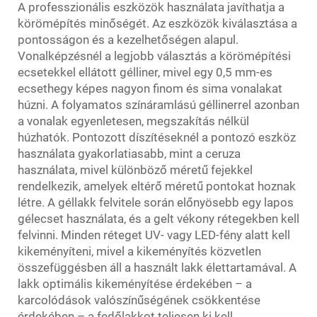
A professzionális eszközök használata javíthatja a
körömépítés minőségét. Az eszközök kiválasztása a
pontosságon és a kezelhetőségen alapul.
Vonalképzésnél a legjobb választás a körömépítési
ecsetekkel ellátott gélliner, mivel egy 0,5 mm-es
ecsethegy képes nagyon finom és sima vonalakat
húzni. A folyamatos színáramlású géllinerrel azonban
a vonalak egyenletesen, megszakítás nélkül
húzhatók. Pontozott díszítéseknél a pontozó eszköz
használata gyakorlatiasabb, mint a ceruza
használata, mivel különböző méretű fejekkel
rendelkezik, amelyek eltérő méretű pontokat hoznak
létre. A géllakk felvitele során előnyösebb egy lapos
gélecset használata, és a gelt vékony rétegekben kell
felvinni. Minden réteget UV- vagy LED-fény alatt kell
kikeményíteni, mivel a kikeményítés közvetlen
összefüggésben áll a használt lakk élettartamával. A
lakk optimális kikeményítése érdekében – a
karcolódások valószínűségének csökkentése
érdekében – a fedőlakkot teljesen ki kell