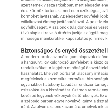
azért térnek vissza ritkábban, mert elégedetlene
és a körmök tartanak, mert nem szükséges javít
körmöket javítsanak. Az elégedett ügyfelek job
vállalkozási élmény javításáról szól. A pozitív é
ügyfélhűséget. A szalonok tulajdonosai és vezet
távú alaplakkra való áttérés javítja az ügyfélm
minőségű manikűrökkel kapcsolatos jó hírnév ki
Biztonságos és enyéd összetétel
A modern, professzionális gumialapozók elsőso
a hangsúlyt, így különböző ügyfeleket is kiszol
rendelkezőket. A legjobb minőségű összetételek 
használatát. Ehelyett bőrbarát, alacsony irritá
megfelelnek a kozmetikai termékek biztonságár
ugyanakkor hatékony tapadási rendszer támogat
csiszolást és a kiszáradást. Számos termék enyh
kevésbé legyenek vékonyak és törékenyek. Ez a
a szépségiparban egyre növekvő igényt a tiszt
iránt. Az olyan szalonok számára, amelyek inkluz