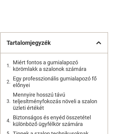
Tartalomjegyzék
Miért fontos a gumialapozó
körömlakk a szalonok számára
Egy professzionális gumialapozó fő
előnyei
Mennyire hosszú távú
teljesítményfokozás növeli a szalon
üzleti értékét
Biztonságos és enyéd összetétel
különböző ügyfélkör számára
Tippek a szalon technikusoknak