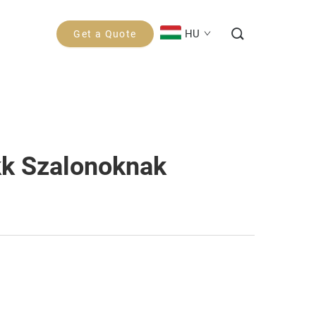
HU
Get a Quote
kk Szalonoknak