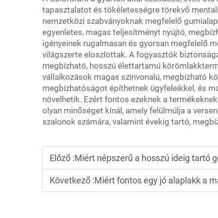
tapasztalatot és tökéletességre törekvő mentali
nemzetközi szabványoknak megfelelő gumialapo
egyenletes, magas teljesítményt nyújtó, megbízh
igényeinek rugalmasan és gyorsan megfelelő mó
világszerte eloszlottak. A fogyasztók biztonsá
megbízható, hosszú élettartamú körömlakktermé
vállalkozások magas színvonalú, megbízható kör
megbízhatóságot építhetnek ügyfeleikkel, és márk
növelhetik. Ezért fontos ezeknek a termékeknek
olyan minőséget kínál, amely felülmúlja a versen
szalonok számára, valamint évekig tartó, megbízh
Előző :
Miért népszerű a hosszú ideig tartó 
Következő :
Miért fontos egy jó alaplakk a 