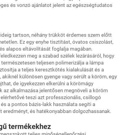
eges és vonzó ajánlatot jelent az egészségtudatos
ideig tartson, néhány trükköt érdemes szem előtt
tetlen. Ez egy enyhe tisztítást, óvatos csiszolást,
s alapos eltávolítását foglalja magában.
feledkezzen meg a szabad szélek lezárásáról, hogy
s természetesen teljesen polimerizálja a lámpa
ztosítja a teljes keresztkötés kialakulását és a
 akiknél különösen gyenge vagy sérült a köröm, egy
jthat, de igyekezzen elkerülni a körömágy
nek az alkalmazása jelentősen megnöveli a köröm
elérhetővé teszi azt professzionális, csillogó
 és a pontos bázis-lakk használata segíti a
nt eredményt, és hatékonyabban dolgozhassanak.
égű termékekhez
 megszokott teljes minőségellenőrzési