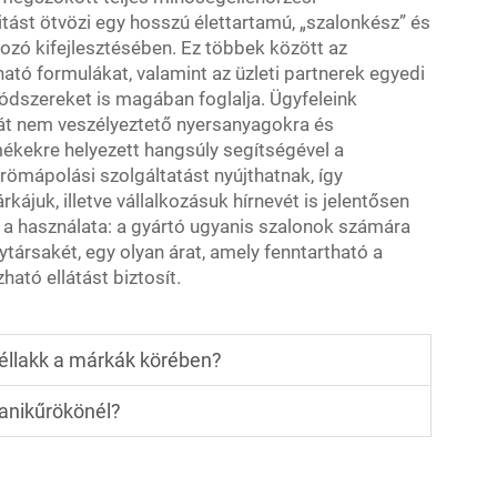
tást ötvözi egy hosszú élettartamú, „szalonkész” és
zó kifejlesztésében. Ez többek között az
ató formulákat, valamint az üzleti partnerek egyedi
dszereket is magában foglalja. Ügyfeleink
gát nem veszélyeztető nyersanyagokra és
kekre helyezett hangsúly segítségével a
ömápolási szolgáltatást nyújthatnak, így
ájuk, illetve vállalkozásuk hírnevét is jelentősen
 a használata: a gyártó ugyanis szalonok számára
ytársakét, egy olyan árat, amely fenntartható a
ató ellátást biztosít.
géllakk a márkák körében?
manikűrökönél?