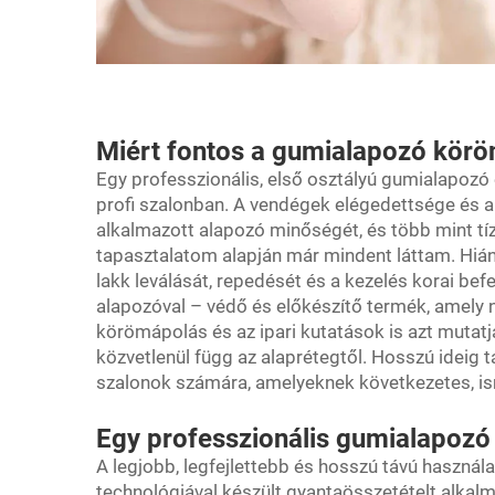
Miért fontos a gumialapozó kör
Egy professzionális, első osztályú gumialapoz
profi szalonban. A vendégek elégedettsége és a
alkalmazott alapozó minőségét, és több mint t
tapasztalatom alapján már mindent láttam. Hiá
lakk leválását, repedését és a kezelés korai b
alapozóval – védő és előkészítő termék, amely 
körömápolás és az ipari kutatások is azt mutat
közvetlenül függ az alaprétegtől. Hosszú ideig
szalonok számára, amelyeknek következetes, ism
Egy professzionális gumialapozó 
A legjobb, legfejlettebb és hosszú távú használ
technológiával készült gyantaösszetételt alkal