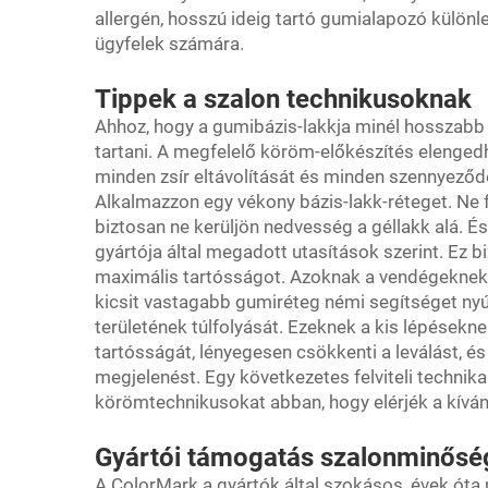
allergén, hosszú ideig tartó gumialapozó különl
ügyfelek számára.
Tippek a szalon technikusoknak
Ahhoz, hogy a gumibázis-lakkja minél hosszabb 
tartani. A megfelelő köröm-előkészítés elengedhe
minden zsír eltávolítását és minden szennyeződé
Alkalmazzon egy vékony bázis-lakk-réteget. Ne 
biztosan ne kerüljön nedvesség a géllakk alá. É
gyártója által megadott utasítások szerint. Ez bi
maximális tartósságot. Azoknak a vendégeknek,
kicsit vastagabb gumiréteg némi segítséget nyú
területének túlfolyását. Ezeknek a kis lépések
tartósságát, lényegesen csökkenti a leválást, és 
megjelenést. Egy következetes felviteli technika
körömtechnikusokat abban, hogy elérjék a kívá
Gyártói támogatás szalonminős
A ColorMark a gyártók által szokásos, évek óta