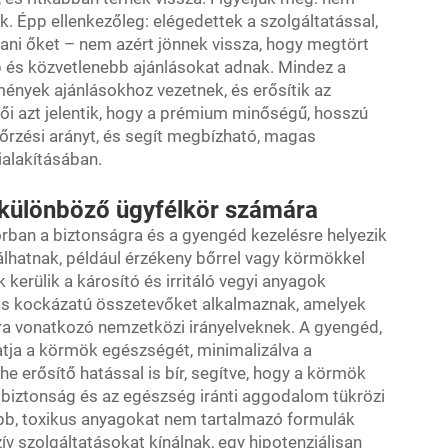
k. Épp ellenkezőleg: elégedettek a szolgáltatással,
ani őket – nem azért jönnek vissza, hogy megtört
b és közvetlenebb ajánlásokat adnak. Mindez a
lmények ajánlásokhoz vezetnek, és erősítik az
ői azt jelentik, hogy a prémium minőségű, hosszú
egőrzési arányt, és segít megbízható, magas
alakításában.
 különböző ügyfélkör számára
rban a biztonságra és a gyengéd kezelésre helyezik
gálhatnak, például érzékeny bőrrel vagy körmökkel
kerülik a károsító és irritáló vegyi anyagok
ciós kockázatú összetevőket alkalmaznak, amelyek
a vonatkozó nemzetközi irányelveknek. A gyengéd,
ja a körmök egészségét, minimalizálva a
e erősítő hatással is bír, segítve, hogy a körmök
 biztonság és az egészség iránti aggodalom tükrözi
ább, toxikus anyagokat nem tartalmazó formulák
ív szolgáltatásokat kínálnak, egy hipotenziálisan