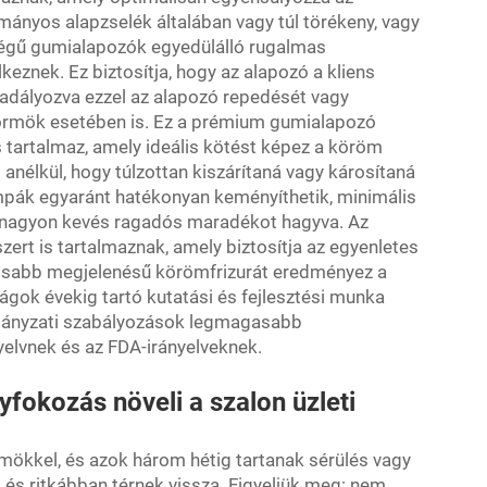
ányos alapzselék általában vagy túl törékeny, vagy
ségű gumialapozók egyedülálló rugalmas
eznek. Ez biztosítja, hogy az alapozó a kliens
dályozva ezzel az alapozó repedését vagy
körmök esetében is. Ez a prémium gumialapozó
tartalmaz, amely ideális kötést képez a köröm
t anélkül, hogy túlzottan kiszárítaná vagy károsítaná
mpák egyaránt hatékonyan keményíthetik, minimális
 nagyon kevés ragadós maradékot hagyva. Az
ert is tartalmaznak, amely biztosítja az egyenletes
álisabb megjelenésű körömfrizurát eredményez a
gok évekig tartó kutatási és fejlesztési munka
rmányzati szabályozások legmagasabb
elvnek és az FDA-irányelveknek.
fokozás növeli a szalon üzleti
rmökkel, és azok három hétig tartanak sérülés vagy
, és ritkábban térnek vissza. Figyeljük meg: nem