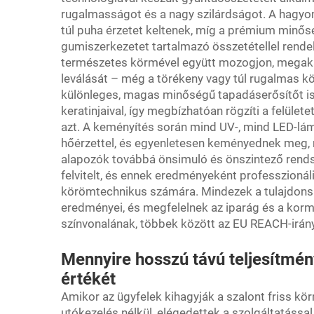
rugalmasságot és a nagy szilárdságot. A hagyom
túl puha érzetet keltenek, míg a prémium minő
gumiszerkezetet tartalmazó összetétellel rendelk
természetes körmével együtt mozogjon, megaka
leválását – még a törékeny vagy túl rugalmas 
különleges, magas minőségű tapadáserősítőt is 
keratinjaival, így megbízhatóan rögzíti a felülete
azt. A keményítés során mind UV-, mind LED-lá
hőérzettel, és egyenletesen keményednek meg,
alapozók továbbá önsimuló és önszintező rendsz
felvitelt, és ennek eredményeként professzion
körömtechnikus számára. Mindezek a tulajdonsá
eredményei, és megfelelnek az iparág és a ko
színvonalának, többek között az EU REACH-irány
Mennyire hosszú távú teljesítmény
értékét
Amikor az ügyfelek kihagyják a szalont friss kö
utókezelés nélkül, elégedettek a szolgáltatással