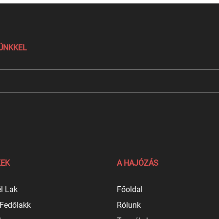
LÜNKKEL
EK
A HAJÓZÁS
l Lak
Főoldal
 Fedőlakk
Rólunk