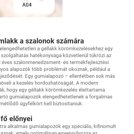
ömlakk a szalonok számára
ó elengedhetetlen a géllakk körömkezelésekhez egy
 szolgáltatás hatékonysága közvetlenül tükrözi az
íz éves szalonmenedzsment- és termékfejlesztési
nyos alapozók több problémát okoznak, például a
efejeződését. Egy gumialapozó – ellentétben sok más
növeli a kezelés hordozhatóságát. A modern
ják, hogy egy géllakk körömkezelés élettartama
 tartó gumialapozók elengedhetetlenek a forgalmas
étlődő ügyfélkört kell biztosítaniuk.
fő előnyei
atra alkalmas gumialapozók egy speciális, kifinomult
maznak, amely optimálisan egyensúlyozza az