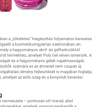
ában a „tökéletes” kiegészítés folyamatos keresése
figyelő a kozmetikumgyártás szektorában, én
mely a hagyományos akril- és gélfunkcióktól
brid termékhez, amelyet Poly Gel néven ismerünk. A
árdságát és a hagyományos gélek rugalmasságát,
íszítők számára ez az átmenet nem csupán új
olgáltatási élmény fejlesztését is magában foglalja,
t, amelyet az erős szag és a bonyolult keverési
g
óp természete – pontosan ott marad, ahol
endszerekkel, amelyek azonnal megkezdik a