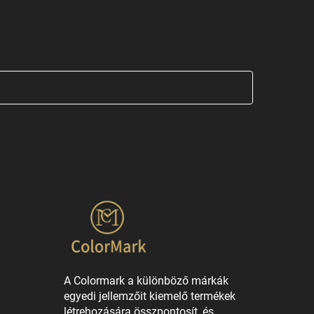
A Colormark a különböző márkák
egyedi jellemzőit kiemelő termékek
létrehozására összpontosít, és