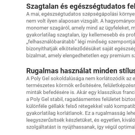
Szagtalan és egészségtudatos fel
A mai, egészségtudatos szépségápolási környe
nem volt ilyen alaposan vizsgált. A hagyományos
monomer szagáról, amely mind az ügyfeleket, m
gyakorlatilag szagtalan, így kellemesebb és pro
„felhasználóbarátabb” légi minőség szempontjá
bizonyíthatják elköteleződésüket saját egészség
bizalmat, amely elengedhetetlen egy premium sz
Rugalmas használat minden stílu
A Poly Gel sokoldalúsága nem korlátozódik az e
természetes körmök erősítésére, felületképzés
minták befedésére is. Akár egy klasszikus franci
a Poly Gel stabil, ragadásmentes felületet bizt
különféle géllakk felső rétegekkel való kompatibi
gyakorlatilag korlátlanok. Ez a rugalmasság leh
leegyszerűsítsék készletüket, és egyetlen, kivá
szolgáltatást is nyújthassanak, így végül optim