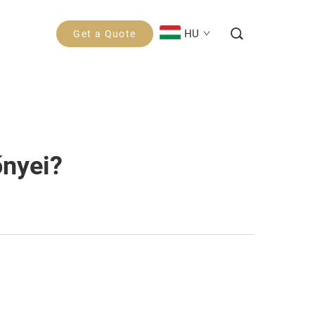
HU
Get a Quote
őnyei?