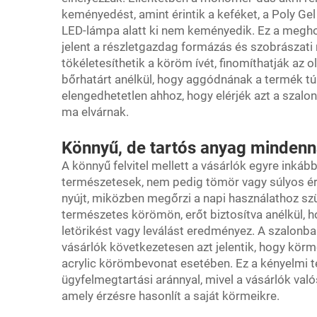
keményedést, amint érintik a keféket, a Poly Ge
LED-lámpa alatt ki nem keményedik. Ez a meghos
jelent a részletgazdag formázás és szobrászat
tökéletesíthetik a köröm ívét, finomíthatják az o
bőrhatárt anélkül, hogy aggódnának a termék tú
elengedhetetlen ahhoz, hogy elérjék azt a szal
ma elvárnak.
Könnyű, de tartós anyag mindenna
A könnyű felvitel mellett a vásárlók egyre inkáb
természetesek, nem pedig tömör vagy súlyos érz
nyújt, miközben megőrzi a napi használathoz s
természetes körömön, erőt biztosítva anélkül,
letörikést vagy leválást eredményez. A szalonba
vásárlók következetesen azt jelentik, hogy körm
acrylic körömbevonat esetében. Ez a kényelmi
ügyfelmegtartási aránnyal, mivel a vásárlók val
amely érzésre hasonlít a saját körmeikre.