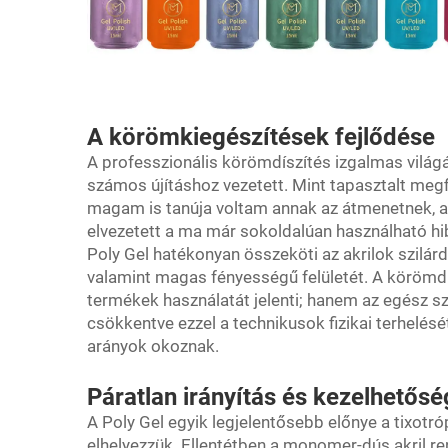
A körömkiegészítések fejlődése
A professzionális körömdíszítés izgalmas világ
számos újításhoz vezetett. Mint tapasztalt meg
magam is tanúja voltam annak az átmenetnek, a
elvezetett a ma már sokoldalúan használható hi
Poly Gel hatékonyan összeköti az akrilok szil
valamint magas fényességű felületét. A körömd
termékek használatát jelenti; hanem az egész sz
csökkentve ezzel a technikusok fizikai terhelésé
arányok okoznak.
Páratlan irányítás és kezelhetősé
A Poly Gel egyik legjelentősebb előnye a tixotr
elhelyezzük. Ellentétben a monomer-dús akril r