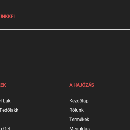
LÜNKKEL
EK
A HAJÓZÁS
l Lak
Kezdőlap
 Fedőlakk
Rólunk
l
Termékek
 Gél
Megoldás