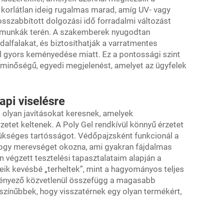
l korlátlan ideig rugalmas marad, amíg UV- vagy
szabbított dolgozási idő forradalmi változást
i munkák terén. A szakemberek nyugodtan
ldalfalakat, és biztosíthatják a varratmentes
l gyors keményedése miatt. Ez a pontossági szint
onminőségű, egyedi megjelenést, amelyet az ügyfelek
pi viselésre
b olyan javításokat keresnek, amelyek
etet keltenek. A Poly Gel rendkívül könnyű érzetet
zükséges tartósságot. Védőpajzsként funkcionál a
 hogy merevséget okozna, ami gyakran fájdalmas
n végzett tesztelési tapasztalataim alapján a
eik kevésbé „terheltek”, mint a hagyományos teljes
 tényező közvetlenül összefügg a magasabb
ószínűbbek, hogy visszatérnek egy olyan termékért,