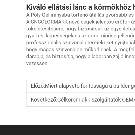
Kiváló ellátási lánc a körmökhöz 
A Poly Gel irányába történő átállás gyorsabb és
A CNCOLORMARK nevű cégek jelentős erőforráso
tökéletesítésére, hogy biztosítsák az egyenletes 
gyártási képességek és szigorú minőségellenőrz
professzionális színvonalú termékeket nyújtana
hogy magas színvonalon működjenek. A megfelelő
darabja, és biztosítja, hogy a laborban zajló inn
vezessen.
Előző:
Miért alapvető fontosságú a builder g
Következő:
Gélkörömlakk-szolgáltatók OEM