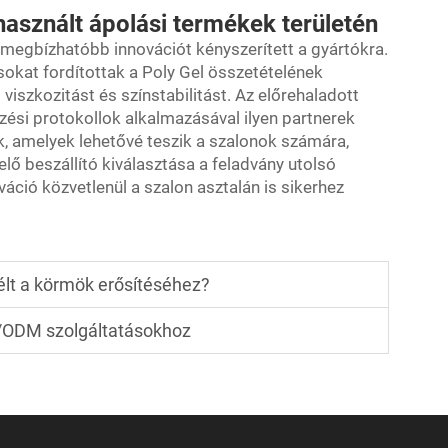
használt ápolási termékek területén
 megbízhatóbb innovációt kényszerített a gyártókra.
kat fordítottak a Poly Gel összetételének
viszkozitást és színstabilitást. Az előrehaladott
ési protokollok alkalmazásával ilyen partnerek
k, amelyek lehetővé teszik a szalonok számára,
 beszállító kiválasztása a feladvány utolsó
ováció közvetlenül a szalon asztalán is sikerhez
élt a körmök erősítéséhez?
/ODM szolgáltatásokhoz