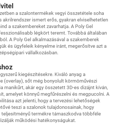
vitel
zetben a szalontermékek vegyi összetétele soha
 akrilrendszer ismert erős, gyakran elviselhetetlen
ind a szakembereket zavarhatja. A Poly Gel
fesszionálisabb légkört teremt. Továbbá általában
ból. A Poly Gel alkalmazásával a szakemberek
ük és ügyfeleik kényelme iránt, megerősítve azt a
épségipari vállalkozásban.
shoz
gyszerű kiegészítésekre. Kiváló anyag a
re (overlay), sőt még bonyolult körmöművészi
a manikűrt, akár egy összetett 3D-es dizájnt kíván,
osít, amelyet könnyű megfűrészelni és megpucolni. A
litása azt jelenti, hogy a tervezési lehetőségek
etővé teszi a szalonok tulajdonosainak, hogy
ló teljesítményű termékre támaszkodva többféle
alizálják működési hatékonyságukat.