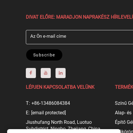
DIVAT ELŐRE: MARADJON NAPRAKÉSZ HÍRLEVE
Az Ön e-mail címe
Subscribe
LÉPJEN KAPCSOLATBA VELÜNK
TERMÉK
T:
+86-13486084384
Színű Gé
E:
[email protected]
Alap- és
Jiushufang North Road, Luotuo
Építő Gé
Subdistrict, Ningbo, Zhejiang, China
Műköröm