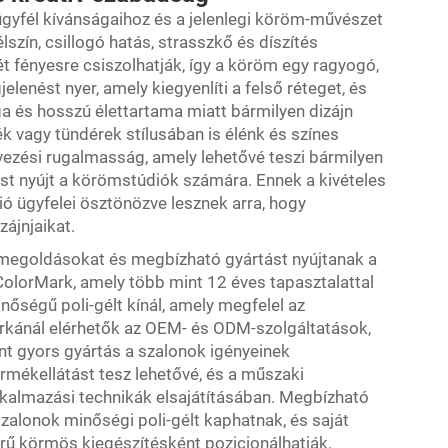
ügyfél kívánságaihoz és a jelenlegi köröm-művészet
szín, csillogó hatás, strasszkő és díszítés
ét fényesre csiszolhatják, így a köröm egy ragyogó,
elenést nyer, amely kiegyenlíti a felső réteget, és
ga és hosszú élettartama miatt bármilyen dizájn
ék vagy tündérek stílusában is élénk és színes
rvezési rugalmasság, amely lehetővé teszi bármilyen
ást nyújt a körömstúdiók számára. Ennek a kivételes
 ügyfelei ösztönözve lesznek arra, hogy
ájnjaikat.
megoldásokat és megbízható gyártást nyújtanak a
A ColorMark, amely több mint 12 éves tapasztalattal
őségű poli-gélt kínál, amely megfelel az
árkánál elérhetők az OEM- és ODM-szolgáltatások,
nt gyors gyártás a szalonok igényeinek
ermékellátást tesz lehetővé, és a műszaki
lkalmazási technikák elsajátításában. Megbízható
zalonok minőségi poli-gélt kaphatnak, és saját
ű körmös kiegészítésként pozicionálhatják.