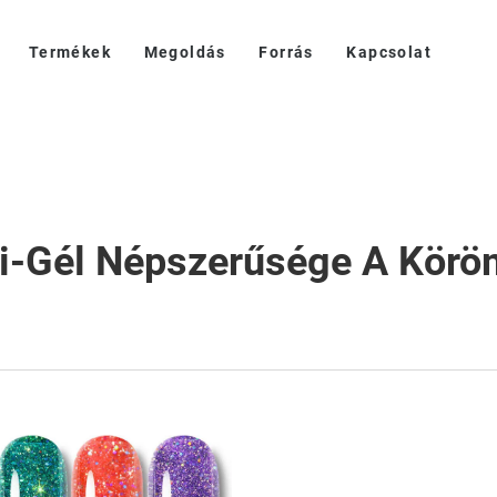
Termékek
Megoldás
Forrás
Kapcsolat
li-Gél Népszerűsége A Körö