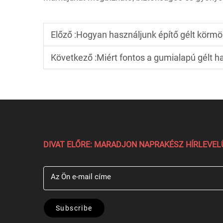
Előző :
Hogyan használjunk építő gélt körm
Következő :
Miért fontos a gumialapú gélt 
DIVAT ELŐRE: MARADJON NAPRAKÉSZ HÍRLEVE
Az Ön e-mail címe
Subscribe