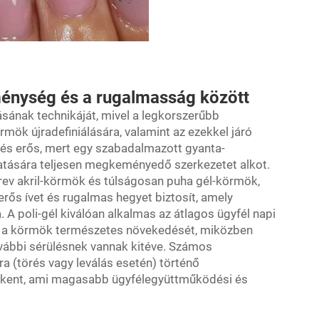
énység és a rugalmasság között
ásának technikáját, mivel a legkorszerűbb
rmök újradefiniálására, valamint az ezekkel járó
 és erős, mert egy szabadalmazott gyanta-
hatására teljesen megkeményedő szerkezetet alkot.
rev akril-körmök és túlságosan puha gél-körmök,
, erős ívet és rugalmas hegyet biztosít, amely
. A poli-gél kiválóan alkalmas az átlagos ügyfél napi
zi a körmök természetes növekedését, miközben
vábbi sérülésnek vannak kitéve. Számos
ra (törés vagy leválás esetén) történő
kkent, ami magasabb ügyfélegyüttműködési és