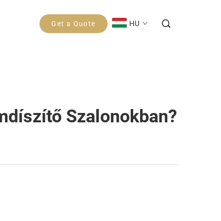
HU
Get a Quote
mdíszítő Szalonokban?