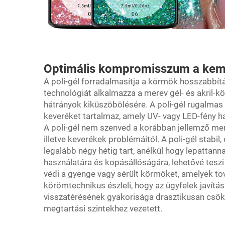
Optimális kompromisszum a kem
A poli-gél forradalmasítja a körmök hosszabbít
technológiát alkalmazza a merev gél- és akril-kö
hátrányok kiküszöbölésére. A poli-gél rugalmas
keveréket tartalmaz, amely UV- vagy LED-fény 
A poli-gél nem szenved a korábban jellemző me
illetve keverékek problémáitól. A poli-gél stabil
legalább négy hétig tart, anélkül hogy lepattanna
használatára és kopásállóságára, lehetővé tes
védi a gyenge vagy sérült körmöket, amelyek to
körömtechnikus észleli, hogy az ügyfelek javítás
visszatérésének gyakorisága drasztikusan csö
megtartási szintekhez vezetett.