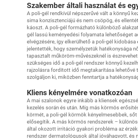
Szakember általi használat és egy
A poli-gél rendkívül népszerűvé vált a könnyű k
sima konzisztenciájú és nem csöpög, és ellenté
káoszt. A poli-gél formázható különböző alakzato
gél lassú keményedési folyamata lehetőséget 
elvégzésére, így elkerülhető a poli-gél kidobása
jelentették, hogy személyzetük hatékonysága nőt
tapasztalt műköröm-művészeknél is észrevehet
szükséges idő a poli-gél rendszer könnyű kezel
rajzolásra fordított idő megtakarítása lehetővé 
szolgáljon ki, miközben fenntartja a hatékonysá
Kliens kényelmére vonatkozóan
A mai szalonok egyre inkább a kliensek egész
kezelés során és után. Míg más körmös erősíté
körmét, a poli-gél körmök kényelmesebbek, sőt
elősegítik. A más körmös rendszerek – különöse
által okozott irritáció gyakori probléma az érz
rendszer dermatológusok által jóváhagyott, és m