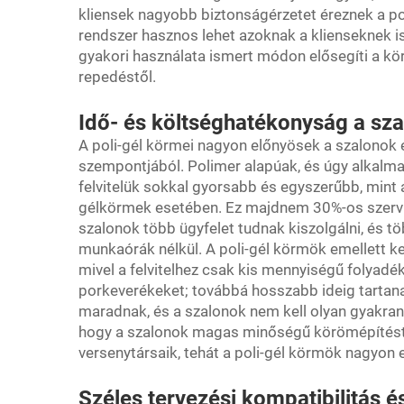
kliensek nagyobb biztonságérzetet éreznek a po
rendszer hasznos lehet azoknak a klienseknek i
gyakori használata ismert módon elősegíti a kö
repedéstől.
Idő- és költséghatékonyság a sz
A poli-gél körmei nagyon előnyösek a szalonok
szempontjából. Polimer alapúak, és úgy alkalma
felvitelük sokkal gyorsabb és egyszerűbb, min
gélkörmek esetében. Ez majdnem 30%-os szerviz
szalonok több ügyfelet tudnak kiszolgálni, és t
munkaórák nélkül. A poli-gél körmök emellett 
mivel a felvitelhez csak kis mennyiségű folyad
porkeverékeket; továbbá hosszabb ideig tartana
maradnak, és a szalonok nem kell olyan gyakran l
hogy a szalonok magas minőségű körömépítést 
versenytársaik, tehát a poli-gél körmök nagyon
Széles tervezési kompatibilitás 