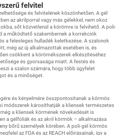
szerű felvitel
ezelhetősége és felvitelének köszönhetően. A gél
tben az akrilporral vagy más gélekkel, nem okoz
kba, sőt közvetlenül a körömre is felvihető. A poli-
ad a működtető szakembernek a korrekciók
 és a felesleges hulladék keletkezése. A szalonok
t, még az új alkalmazottak esetében is, és
ően csökkent a körömékszerek elkészítéséhez
hetősége és gyorsasága miatt. A festés és
teszi a szalon számára, hogy több ügyfelet
got és a minőséget.
ségére és kényelmére összpontosítanak a körmös
si módszerek károsíthatják a kliensek természetes
 még a kliensek körmének növekedését is
n a gélfóliák és az akril körmök – alkalmazása
ékeny bőrű személyek körében. A poli-gél körmös
egfelel az FDA és az REACH előírásainak, így a