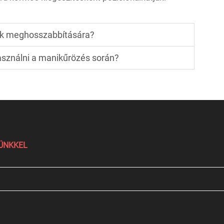
ök meghosszabbítására?
használni a manikűrözés során?
LÜNKKEL