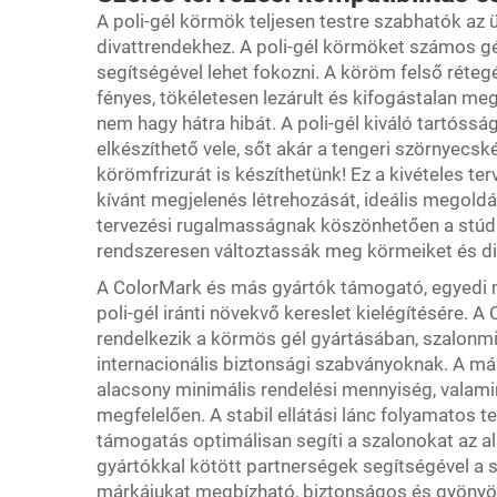
A poli-gél körmök teljesen testre szabhatók az 
divattrendekhez. A poli-gél körmöket számos gél
segítségével lehet fokozni. A köröm felső réteg
fényes, tökéletesen lezárult és kifogástalan megj
nem hagy hátra hibát. A poli-gél kiváló tartóssá
elkészíthető vele, sőt akár a tengeri szörnyecsk
körömfrizurát is készíthetünk! Ez a kivételes te
kívánt megjelenés létrehozását, ideális megold
tervezési rugalmasságnak köszönhetően a stúdió
rendszeresen változtassák meg körmeiket és diz
A ColorMark és más gyártók támogató, egyedi 
poli-gél iránti növekvő kereslet kielégítésére. 
rendelkezik a körmös gél gyártásában, szalonmin
internacionális biztonsági szabványoknak. A m
alacsony minimális rendelési mennyiség, valami
megfelelően. A stabil ellátási lánc folyamatos t
támogatás optimálisan segíti a szalonokat az a
gyártókkal kötött partnerségek segítségével a s
márkájukat megbízható, biztonságos és gyönyör