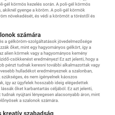
li-gél körmös kezelés során. A poli-gél körmös
s, akiknél gyenge a köröm. A poli-gél körmök
röm növekedését, és védi a körömöt a töréstől és
alonok számára
 és a gélköröm-szolgáltatások jövedelmezősége
zzák őket, mint egy hagyományos gélkört, így a
t az alien körmek vagy a hagyományos kemény
idő-csökkenést eredményez! Ez azt jelenti, hogy a
öbb pénzt tudnak keresni további alkalmazottak vagy
kevesebb hulladékot eredményeznek a szalonban,
ék szükséges, és nem igényelnek káoszos
k, így az ügyfelek hosszabb ideig elégedettek
ássák őket karbantartás céljából. Ez azt jelenti,
tudnak nyújtani lényegesen alacsonyabb áron, mint
 előnyösek a szalonok számára.
és kreatív szabadság