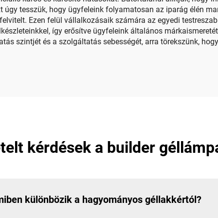
zt úgy tesszük, hogy ügyfeleink folyamatosan az iparág élén mar
felvitelt. Ezen felül vállalkozásaik számára az egyedi testresza
lkészleteinkkel, így erősítve ügyfeleink általános márkaismeretét
tatás szintjét és a szolgáltatás sebességét, arra törekszünk, 
elt kérdések a builder géllámp
 miben különbözik a hagyományos géllakkértól?