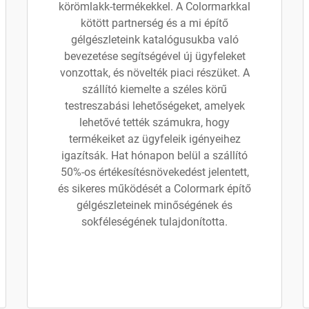
körömlakk-termékekkel. A Colormarkkal
kötött partnerség és a mi építő
gélgészleteink katalógusukba való
bevezetése segítségével új ügyfeleket
vonzottak, és növelték piaci részüket. A
szállító kiemelte a széles körű
testreszabási lehetőségeket, amelyek
lehetővé tették számukra, hogy
termékeiket az ügyfeleik igényeihez
igazítsák. Hat hónapon belül a szállító
50%-os értékesítésnövekedést jelentett,
és sikeres működését a Colormark építő
gélgészleteinek minőségének és
sokféleségének tulajdonította.