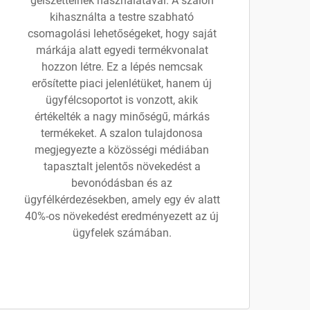
gélszetteinek használatával. A szalon
kihasználta a testre szabható
csomagolási lehetőségeket, hogy saját
márkája alatt egyedi termékvonalat
hozzon létre. Ez a lépés nemcsak
erősítette piaci jelenlétüket, hanem új
ügyfélcsoportot is vonzott, akik
értékelték a nagy minőségű, márkás
termékeket. A szalon tulajdonosa
megjegyezte a közösségi médiában
tapasztalt jelentős növekedést a
bevonódásban és az
ügyfélkérdezésekben, amely egy év alatt
40%-os növekedést eredményezett az új
ügyfelek számában.