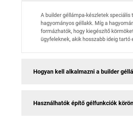
A builder géllámpa-készletek speciális
hagyományos géllakk. Míg a hagyományos
formázhatók, hogy kiegészítő körmöket
ügyfeleknek, akik hosszabb ideig tartó
Hogyan kell alkalmazni a builder gél
Használhatók építő gélfunkciók körö