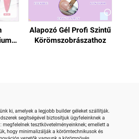
m
Alapozó Gél Profi Szintű
ium
Körömszobrászathoz
k ki, amelyek a legjobb builder géleket szállítják.
dszerek segítségével biztosítjuk ügyfeleinknek a
 megfelelnek tesztkövetelményeinknek; emellett a
ztük, hogy minimalizálják a körömtechnikusok és
 innovációs vezetők vagyunk a körömnövés