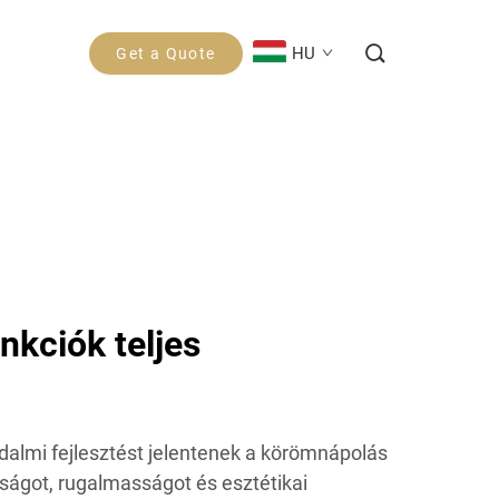
HU
Get a Quote
nkciók teljes
adalmi fejlesztést jelentenek a körömnápolás
sságot, rugalmasságot és esztétikai