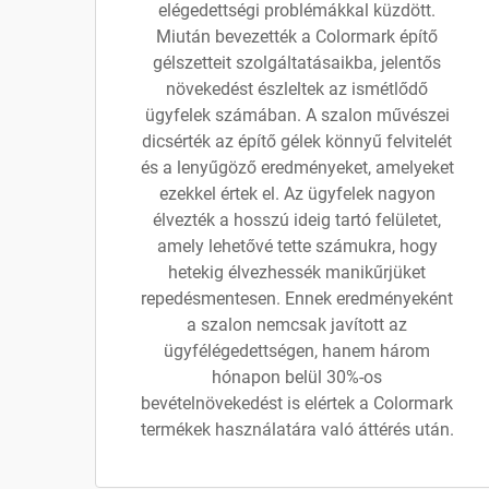
elégedettségi problémákkal küzdött.
Miután bevezették a Colormark építő
gélszetteit szolgáltatásaikba, jelentős
növekedést észleltek az ismétlődő
ügyfelek számában. A szalon művészei
dicsérték az építő gélek könnyű felvitelét
és a lenyűgöző eredményeket, amelyeket
ezekkel értek el. Az ügyfelek nagyon
élvezték a hosszú ideig tartó felületet,
amely lehetővé tette számukra, hogy
hetekig élvezhessék manikűrjüket
repedésmentesen. Ennek eredményeként
a szalon nemcsak javított az
ügyfélégedettségen, hanem három
hónapon belül 30%-os
bevételnövekedést is elértek a Colormark
termékek használatára való áttérés után.