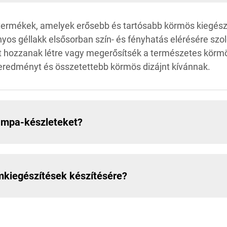
 termékek, amelyek erősebb és tartósabb körmös kiegészí
 géllakk elsősorban szín- és fényhatás elérésére szolgá
 hozzanak létre vagy megerősítsék a természetes körmö
 eredményt és összetettebb körmös dizájnt kívánnak.
lámpa-készleteket?
mkiegészítések készítésére?