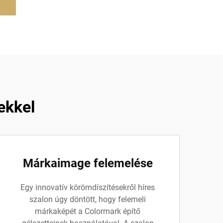
ekkel
Márkaimage felemelése
Egy innovatív körömdíszítésekről híres
szalon úgy döntött, hogy felemeli
márkaképét a Colormark építő