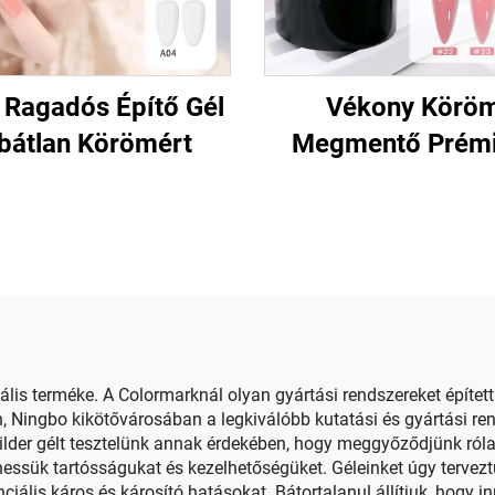
a Ragadós Építő Gél
Vékony Körö
bátlan Körömért
Megmentő Prém
Alapozó Gél
is terméke. A Colormarknál olyan gyártási rendszereket építettün
n, Ningbo kikötővárosában a legkiválóbb kutatási és gyártási ren
der gélt tesztelünk annak érdekében, hogy meggyőződjünk róla:
zhessük tartósságukat és kezelhetőségüket. Géleinket úgy terve
iális káros és károsító hatásokat. Bátortalanul állítjuk, hogy