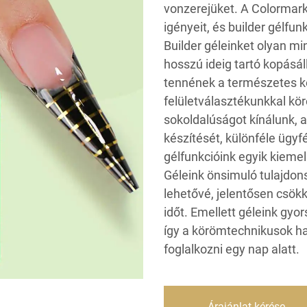
vonzerejüket. A Colormark
igényeit, és builder gélfu
Builder géleinket olyan mi
hosszú ideig tartó kopásál
tennének a természetes k
felületválasztékunkkal k
sokoldalúságot kínálunk, 
készítését, különféle ügyf
gélfunkcióink egyik kiem
Géleink önsimuló tulajdons
lehetővé, jelentősen csök
időt. Emellett géleink gy
így a körömtechnikusok ha
foglalkozni egy nap alatt.
Árajánlat kérése