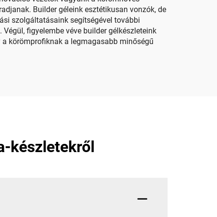
adjanak. Builder géleink esztétikusan vonzók, de
bási szolgáltatásaink segítségével további
. Végül, figyelembe véve builder gélkészleteink
hogy a körömprofiknak a legmagasabb minőségű
a-készletekről