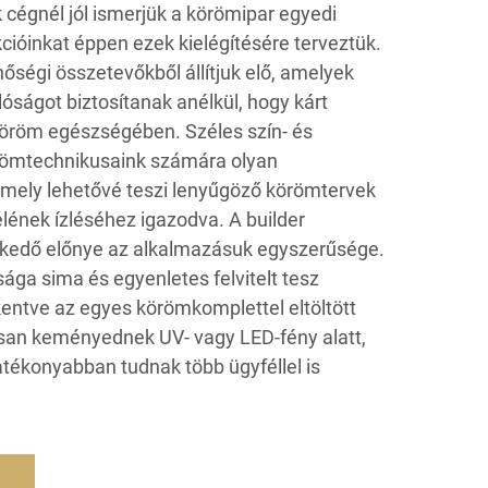
 cégnél jól ismerjük a körömipar egyedi
nkcióinkat éppen ezek kielégítésére terveztük.
nőségi összetevőkből állítjuk elő, amelyek
lóságot biztosítanak anélkül, hogy kárt
öröm egészségében. Széles szín- és
örömtechnikusaink számára olyan
amely lehetővé teszi lenyűgöző körömtervek
élének ízléséhez igazodva. A builder
elkedő előnye az alkalmazásuk egyszerűsége.
ága sima és egyenletes felvitelt tesz
kentve az egyes körömkomplettel eltöltött
orsan keményednek UV- vagy LED-fény alatt,
tékonyabban tudnak több ügyféllel is