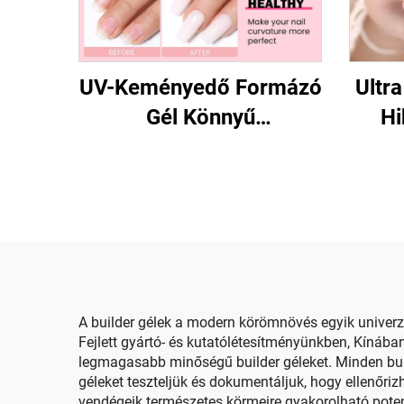
UV-Keményedő Formázó
Ultr
Gél Könnyű
Hi
Modellezéshez
A builder gélek a modern körömnövés egyik univerzál
Fejlett gyártó- és kutatólétesítményünkben, Kínába
legmagasabb minőségű builder géleket. Minden buil
géleket teszteljük és dokumentáljuk, hogy ellenőri
vendégeik természetes körmeire gyakorolható potenc