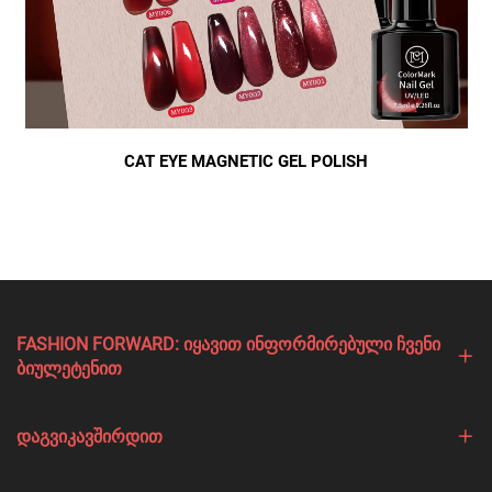
CAT EYE MAGNETIC GEL POLISH
FASHION FORWARD: ᲘᲧᲐᲕᲘᲗ ᲘᲜᲤᲝᲠᲛᲘᲠᲔᲑᲣᲚᲘ ᲩᲕᲔᲜᲘ
ᲑᲘᲣᲚᲔᲢᲔᲜᲘᲗ
ᲓᲐᲒᲕᲘᲙᲐᲕᲨᲘᲠᲓᲘᲗ