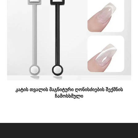
ᲙᲐᲢᲘᲡ ᲗᲕᲐᲚᲘᲡ ᲛᲐᲒᲜᲘᲢᲣᲠᲘ ᲦᲝᲜᲘᲡᲫᲘᲔᲑᲘᲡ ᲨᲔᲥᲛᲜᲘᲡ
ᲩᲐᲛᲝᲡᲮᲛᲣᲚᲘ