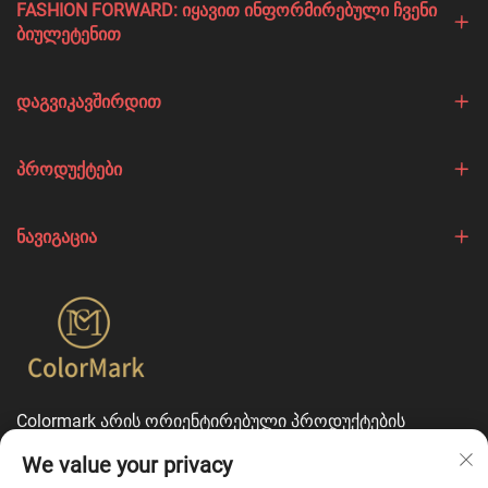
FASHION FORWARD: ᲘᲧᲐᲕᲘᲗ ᲘᲜᲤᲝᲠᲛᲘᲠᲔᲑᲣᲚᲘ ᲩᲕᲔᲜᲘ
ᲑᲘᲣᲚᲔᲢᲔᲜᲘᲗ
ᲓᲐᲒᲕᲘᲙᲐᲕᲨᲘᲠᲓᲘᲗ
ᲞᲠᲝᲓᲣᲥᲢᲔᲑᲘ
ᲜᲐᲕᲘᲒᲐᲪᲘᲐ
Colormark არის ორიენტირებული პროდუქტების
შესაქმნელად, რომლებიც ხაზს უსვამენ სხვადასხვა
We value your privacy
ბრენდის უნიკალურ თვისებებს და გთავაზობთ ერთ-