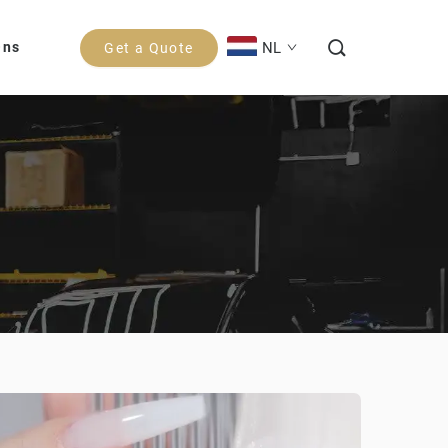
NL
Ons
Get a Quote