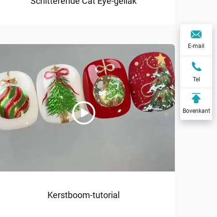
Schitterende Cat Eye-gellak
E-mail
Tel
Bovenkant
Kerstboom-tutorial