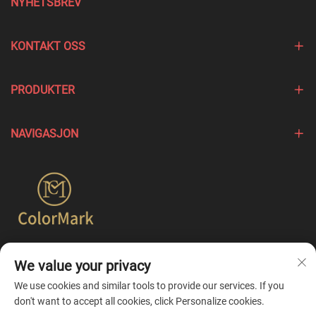
NYHETSBREV
KONTAKT OSS
PRODUKTER
NAVIGASJON
Colormark fokuserer på å lage produkter som fremhever de
We value your privacy
unike egenskapene til ulike merker og tilbyr enkeltstående
tilpassingstjenester.
We use cookies and similar tools to provide our services. If you
don't want to accept all cookies, click Personalize cookies.