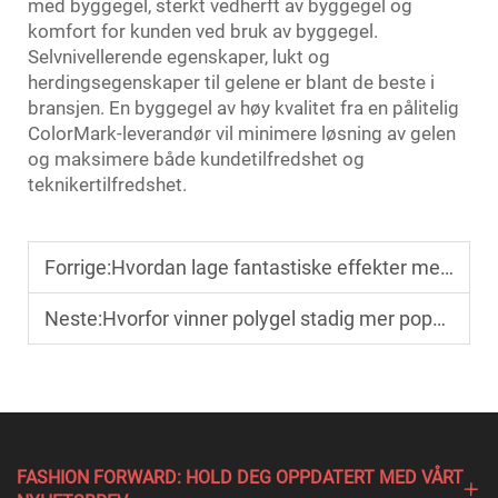
med byggegel, sterkt vedherft av byggegel og
komfort for kunden ved bruk av byggegel.
Selvnivellerende egenskaper, lukt og
herdingsegenskaper til gelene er blant de beste i
bransjen. En byggegel av høy kvalitet fra en pålitelig
ColorMark-leverandør vil minimere løsning av gelen
og maksimere både kundetilfredshet og
teknikertilfredshet.
Forrige:
Hvordan lage fantastiske effekter med katteøye-gelpoler?
Neste:
Hvorfor vinner polygel stadig mer popularitet i neglestudioer?
FASHION FORWARD: HOLD DEG OPPDATERT MED VÅRT