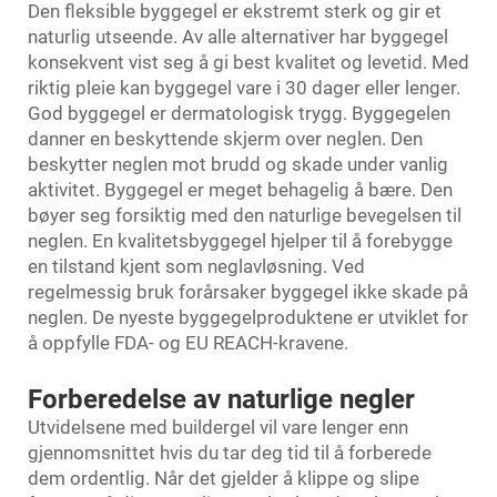
Den fleksible byggegel er ekstremt sterk og gir et
naturlig utseende. Av alle alternativer har byggegel
konsekvent vist seg å gi best kvalitet og levetid. Med
riktig pleie kan byggegel vare i 30 dager eller lenger.
God byggegel er dermatologisk trygg. Byggegelen
danner en beskyttende skjerm over neglen. Den
beskytter neglen mot brudd og skade under vanlig
aktivitet. Byggegel er meget behagelig å bære. Den
bøyer seg forsiktig med den naturlige bevegelsen til
neglen. En kvalitetsbyggegel hjelper til å forebygge
en tilstand kjent som neglavløsning. Ved
regelmessig bruk forårsaker byggegel ikke skade på
neglen. De nyeste byggegelproduktene er utviklet for
å oppfylle FDA- og EU REACH-kravene.
Forberedelse av naturlige negler
Utvidelsene med buildergel vil vare lenger enn
gjennomsnittet hvis du tar deg tid til å forberede
dem ordentlig. Når det gjelder å klippe og slipe