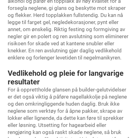
alkohol og påfør en topplakk av høy kvalitet for å
forsegla neglene, gi glans og beskytte mot skraper
og flekker. Herd topplakken fullstendig. Du kan nå
legge til farget gel, negledekorasjoner, pynt eller
annet, om ønskelig. Riktig festing og formgiving av
negler gir en polert og ren avslutning som eliminerer
risikoen for skade ved at kantene snubler eller
knekker. En ren avslutning gjør daglig vedlikehold
enklere og forlenger levetiden til negelmanikyren.
Vedlikehold og pleie for langvarige
resultater
For å opprettholde glansen på builder-gelutvidelser
er det også viktig å påføre nagellakkolje på neglene
og den omkringliggende huden daglig. Bruk ikke
neglene som verktøy for å åpne pakker, skrape av
lokker eller lignende, da dette kan føre til sprekker
eller løsning. Utsetting for hagearbeid eller
rengjøring kan også raskt skade neglene, så bruk