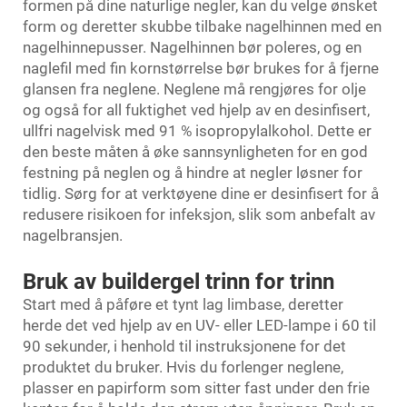
formen på dine naturlige negler, kan du velge ønsket
form og deretter skubbe tilbake nagelhinnen med en
nagelhinnepusser. Nagelhinnen bør poleres, og en
naglefil med fin kornstørrelse bør brukes for å fjerne
glansen fra neglene. Neglene må rengjøres for olje
og også for all fuktighet ved hjelp av en desinfisert,
ullfri nagelvisk med 91 % isopropylalkohol. Dette er
den beste måten å øke sannsynligheten for en god
festning på neglen og å hindre at negler løsner for
tidlig. Sørg for at verktøyene dine er desinfisert for å
redusere risikoen for infeksjon, slik som anbefalt av
nagelbransjen.
Bruk av buildergel trinn for trinn
Start med å påføre et tynt lag limbase, deretter
herde det ved hjelp av en UV- eller LED-lampe i 60 til
90 sekunder, i henhold til instruksjonene for det
produktet du bruker. Hvis du forlenger neglene,
plasser en papirform som sitter fast under den frie