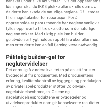
hansker under slike aktiviteter. Hvis det oppstår små
løsninger, skal du IKKE plukke eller skrelle dem av,
da dette kan skade de naturlige neglene. Gå i stedet
til en nageltekniker for reparasjon. For å
opprettholde et pent utseende bør neglene vanligvis
fylles opp hver to til tre uke, ettersom de naturlige
neglene vokser. Med riktig pleie kan builder-
gelutvidelser trygt holdes i opptil fire uker eller mer,
men etter dette kan en full fjerning være nødvendig.
Pålitelig builder-gel for
neglutervidelser
Det er mulig å vurdere kvaliteten på en lettåbruker-
byggegel ut fra produsenten. Med produsentens
erfaring, kvalitetskontroll av byggegel og produksjon
av private label-produkter støtter ColorMark
nagelutvidelsesbransjen. Gelene og
nagelutvidelsesproduktene er byggegeler og
utvidelsesprodukter som gir konsekvente resultater