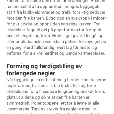
kanten for å holde den stram uten åpninger. Bruk en
ren pensel til å ta opp en liten mengde byggegel,
start fra kutikkelområdet og trekk forsiktig nedover
mot den frie kanten. Bygg opp en svak topp i midten
for økt styrke og oppnå den naturlige kurven. For
utvidelser: legg til gel på papirformen for å oppnå
ønsket lengde og form. Hold laget jevnt. Unngå løp
eller bobledannelse ved ikke å påføre for mye gel på
én gang. Herd fullstendig hvert lag før neste lag
påføres, for å sikre hardhet og unngå varmespisser.
Forming og ferdigstilling av
forlengede negler
Når byggelagelen er fullstendig herdet, kan du fjerne
papirformen, hvis en slik ble brukt. File og form
utvidelsene for å finjustere lengden og ønsket form,
glatt ut sidene og sikre at den frie kanten er
symmetrisk. Poler toppene lett for å jevne ut alle
ujevnhetene. Tørk av støvet fra neglene med litt