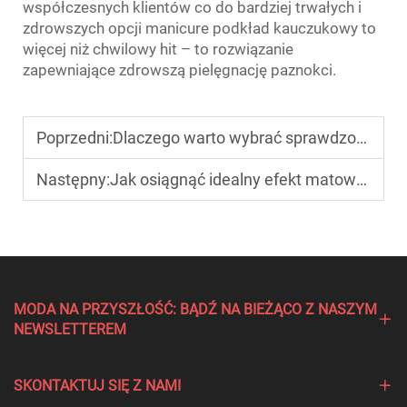
współczesnych klientów co do bardziej trwałych i
zdrowszych opcji manicure podkład kauczukowy to
więcej niż chwilowy hit – to rozwiązanie
zapewniające zdrowszą pielęgnację paznokci.
Poprzedni:
Dlaczego warto wybrać sprawdzonych dostawców żelu do paznokci przy zakupach hurtowych?
Następny:
Jak osiągnąć idealny efekt matowy za pomocą lakieru matowego?
MODA NA PRZYSZŁOŚĆ: BĄDŹ NA BIEŻĄCO Z NASZYM
NEWSLETTEREM
SKONTAKTUJ SIĘ Z NAMI