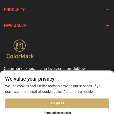
PRODUKTY
NAWIGACJA
Colormark skupia się na tworzeniu produktów
podkreślających wyjątkowe cechy różnych marek i oferuje
We value your privacy
usługi dostosowania w trybie jednego punktu
kontaktowego.
We use cookies and similar tools to provide our services. If you
don't want to accept all cookies, click Personalize cookies.
Accept all
Copyright © 2026 by Ningbo Colormark Cosmetics Co., Ltd. -
Personalize cookies