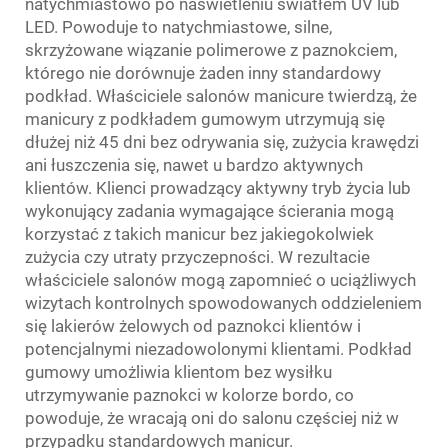
natychmiastowo po naświetleniu światłem UV lub
LED. Powoduje to natychmiastowe, silne,
skrzyżowane wiązanie polimerowe z paznokciem,
którego nie dorównuje żaden inny standardowy
podkład. Właściciele salonów manicure twierdzą, że
manicury z podkładem gumowym utrzymują się
dłużej niż 45 dni bez odrywania się, zużycia krawędzi
ani łuszczenia się, nawet u bardzo aktywnych
klientów. Klienci prowadzący aktywny tryb życia lub
wykonujący zadania wymagające ścierania mogą
korzystać z takich manicur bez jakiegokolwiek
zużycia czy utraty przyczepności. W rezultacie
właściciele salonów mogą zapomnieć o uciążliwych
wizytach kontrolnych spowodowanych oddzieleniem
się lakierów żelowych od paznokci klientów i
potencjalnymi niezadowolonymi klientami. Podkład
gumowy umożliwia klientom bez wysiłku
utrzymywanie paznokci w kolorze bordo, co
powoduje, że wracają oni do salonu częściej niż w
przypadku standardowych manicur.