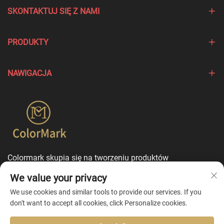
SKONTAKTUJ SIĘ Z NAMI
PRODUKTY
NAWIGACJA
Colormark skupia się na tworzeniu produktów
podkreślających wyjątkowe cechy różnych marek i oferuje
We value your privacy
usługi dostosowania w trybie jednego punktu
kontaktowego.
We use cookies and similar tools to provide our services. If you
don't want to accept all cookies, click Personalize cookies.