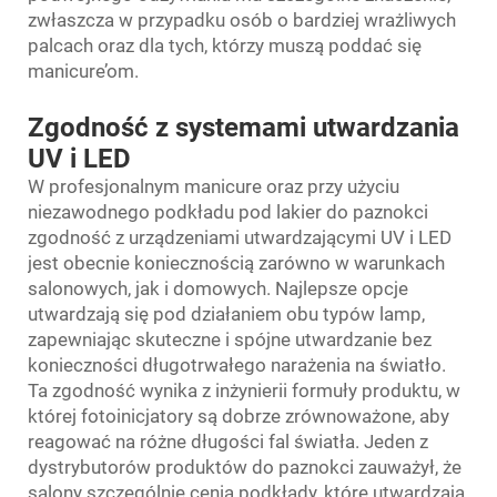
zwłaszcza w przypadku osób o bardziej wrażliwych
palcach oraz dla tych, którzy muszą poddać się
manicure’om.
Zgodność z systemami utwardzania
UV i LED
W profesjonalnym manicure oraz przy użyciu
niezawodnego podkładu pod lakier do paznokci
zgodność z urządzeniami utwardzającymi UV i LED
jest obecnie koniecznością zarówno w warunkach
salonowych, jak i domowych. Najlepsze opcje
utwardzają się pod działaniem obu typów lamp,
zapewniając skuteczne i spójne utwardzanie bez
konieczności długotrwałego narażenia na światło.
Ta zgodność wynika z inżynierii formuły produktu, w
której fotoinicjatory są dobrze zrównoważone, aby
reagować na różne długości fal światła. Jeden z
dystrybutorów produktów do paznokci zauważył, że
salony szczególnie cenią podkłady, które utwardzają