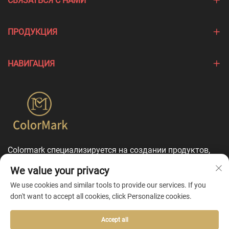
СВЯЗАТЬСЯ С НАМИ
ПРОДУКЦИЯ
НАВИГАЦИЯ
Colormark специализируется на создании продуктов,
подчеркивающих уникальные особенности различных
We value your privacy
брендов, и предлагает комплексные услуги по
индивидуальной настройке.
We use cookies and similar tools to provide our services. If you
don't want to accept all cookies, click Personalize cookies.
Accept all