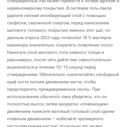
отвержденный лак может привести к потере адгезии и
неравномерному покрытию. В системах гель-лаков
удалите липкий ингибирующий слой с помощью
салфетки, смоченной спиртом, перед нанесением
матового топового покрытия; именно этот шаг, по
данным опроса 2023 года, позволил 78 % мастеров
маникюра значительно сократить появление полос.
Нанесите слой матового топа немного толще и
равномерно, после чего дайте ему самостоятельно
выровняться в течение 10–15 секунд перед
отверждением. Обязательно «запечатайте» свободный
край ногтя легким движением кисти, чтобы
предотвратить преждевременное сколы. При
использовании обычного лака убедитесь, что он
полностью высох, затем аккуратно «плавающим»
движением нанесите матовый топовый слой одним
плавным движением — избегайте чрезмерного
растушёвывания кистью, поскольку это может