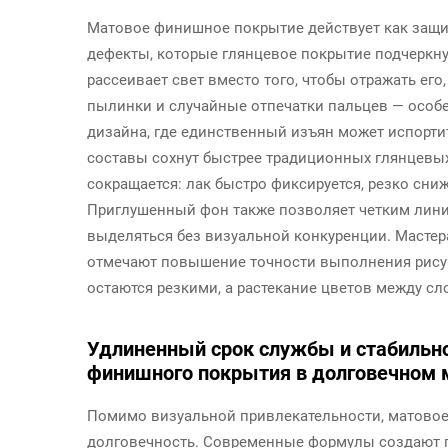
Матовое финишное покрытие действует как защ
дефекты, которые глянцевое покрытие подчеркну
рассеивает свет вместо того, чтобы отражать ег
пылинки и случайные отпечатки пальцев — особ
дизайна, где единственный изъян может испорти
составы сохнут быстрее традиционных глянцевых
сокращается: лак быстро фиксируется, резко сни
Приглушенный фон также позволяет четким лини
выделяться без визуальной конкуренции. Масте
отмечают повышение точности выполнения рисун
остаются резкими, а растекание цветов между сл
Удлиненный срок службы и стабильно
финишного покрытия в долговечном
Помимо визуальной привлекательности, матово
долговечность. Современные формулы создают п