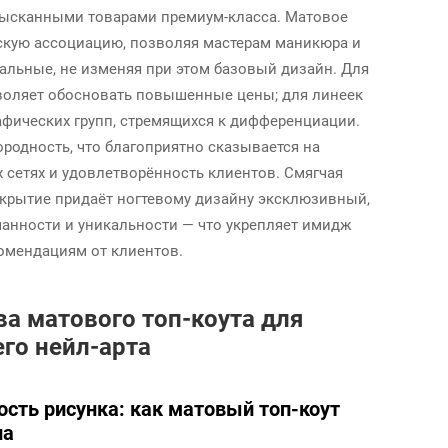
зысканными товарами премиум-класса. Матовое
скую ассоциацию, позволяя мастерам маникюра и
альные, не изменяя при этом базовый дизайн. Для
воляет обосновать повышенные цены; для линеек
афических групп, стремящихся к дифференциации.
родность, что благоприятно сказывается на
 сетях и удовлетворённость клиентов. Смягчая
окрытие придаёт ногтевому дизайну эксклюзивный,
нности и уникальности — что укрепляет имидж
омендациям от клиентов.
 матового топ-коута для
го нейл-арта
сть рисунка: как матовый топ-коут
на