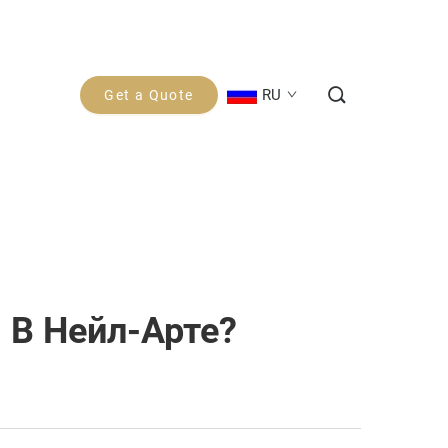
RU
Get a Quote
 В Нейл-Арте?