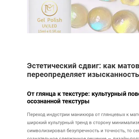
Эстетический сдвиг: как мато
переопределяет изысканность
От глянца к текстуре: культурный по
осознанной текстуры
Переход индустрии маникюра от глянцевых к м
широкий культурный тренд в сторону минимализм
символизировал безупречность и точность, то се
сознательное сдержанное решение — дизайн-под