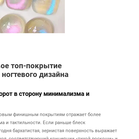
вое топ-покрытие
 ногтевого дизайна
ворот в сторону минимализма и
атовым финишным покрытиям отражает более
а и тактильности. Если раньше блеск
годня бархатистая, зернистая поверхность выражает
ход, соответствующий концепции «тихой роскоши» и