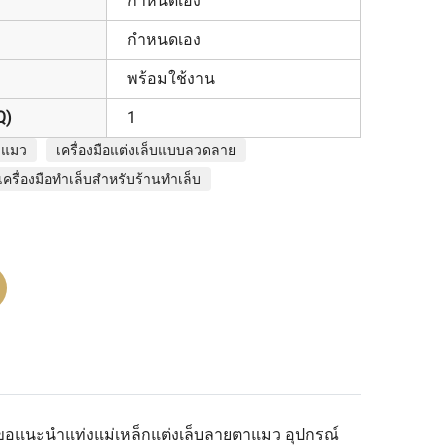
กำหนดเอง
กำหนดเอง
พร้อมใช้งาน
Q)
1
าแมว
เครื่องมือแต่งเล็บแบบลวดลาย
เครื่องมือทำเล็บสำหรับร้านทำเล็บ
งหาก ขอแนะนำแท่งแม่เหล็กแต่งเล็บลายตาแมว อุปกรณ์