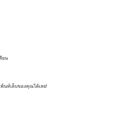
ลียน
พ้นท์เล็บของคุณได้เลย!