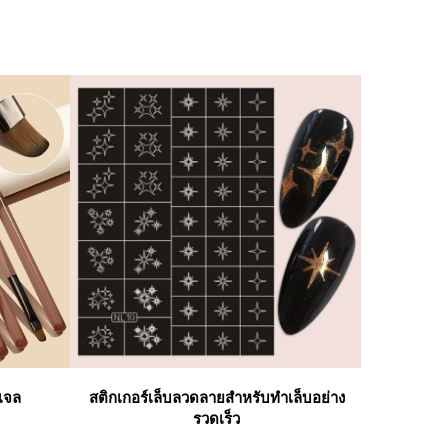
ีเจล
สติกเกอร์เล็บลวดลายสำหรับทำเล็บอย่าง
พลอยคริสตั
รวดเร็ว