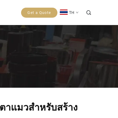
TH
Get a Quote
กตาแมวสำหรับสร้าง