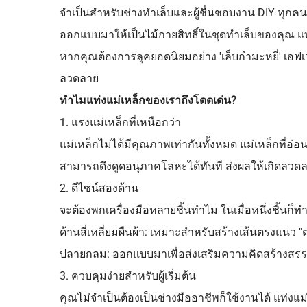
จำเป็นสำหรับช่างทำเล็บและผู้ชื่นชอบงาน DIY ทุกคน
ออกแบบมาให้เป็นไม้กายสิทธิ์ในชุดทำเล็บของคุณ แท่
หากคุณต้องการลุคยอดนิยมอย่าง 'เล็บกำมะหยี่' เอฟเ
ลวดลาย
ทำไมแท่งแม่เหล็กของเราถึงโดดเด่น?
1. แรงแม่เหล็กที่เหนือกว่า
แม่เหล็กไม่ได้มีคุณภาพเท่ากันทั้งหมด แม่เหล็กที
สามารถดึงดูดอนุภาคโลหะได้ทันที ส่งผลให้เกิดลวด
2. ดีไซน์สองด้าน
จะต้องพกเครื่องมือหลายชิ้นทำไม ในเมื่อหนึ่งชิ้นก็ท
ด้านสี่เหลี่ยมผืนผ้า: เหมาะสำหรับสร้างเส้นตรงแนว "ต
ปลายกลม: ออกแบบมาเพื่อส่งเสริมความคิดสร้างสรรค์ 
3. ควบคุมง่ายสำหรับผู้เริ่มต้น
คุณไม่จำเป็นต้องเป็นช่างมืออาชีพก็ใช้งานได้ แท่งแม