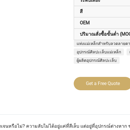
ระดับเสียง
สี
OEM
ปริมาณสั่งซื้อขั้นต่ำ (MO
แท่งแม่เหล็กสำหรับลวดลายต
อุปกรณ์ศิลปะเล็บแม่เหล็ก
ผู้ผลิตอุปกรณ์ศิลปะเล็บ
Get a Free Quote
เจนหรือไม่? ความลับไม่ได้อยู่แค่ที่สีเล็บ แต่อยู่ที่อุปกรณ์ต่า