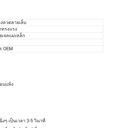
างลวดลายเล็บ
็กทรงแรง
ยเจลแม่เหล็ก
าร OEM
ะอบแห้ง
่งๆ เป็นเวลา 3-5 วินาที