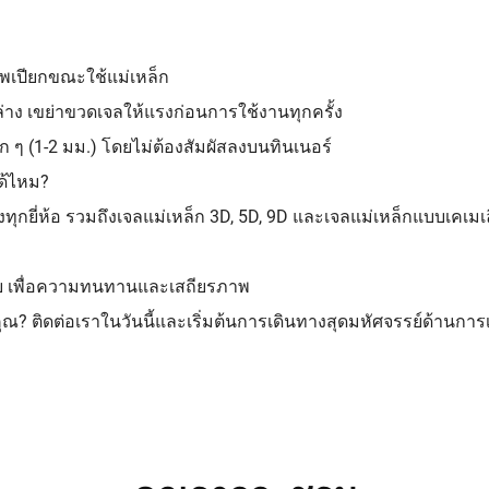
าพเปียกขณะใช้แม่เหล็ก
่าง เขย่าขวดเจลให้แรงก่อนการใช้งานทุกครั้ง
าก ๆ (1-2 มม.) โดยไม่ต้องสัมผัสลงบนทินเนอร์
ด้ไหม?
ุ้งทุกยี่ห้อ รวมถึงเจลแม่เหล็ก 3D, 5D, 9D และเจลแม่เหล็กแบบเคเมเ
ี่จับ เพื่อความทนทานและเสถียรภาพ
ณ? ติดต่อเราในวันนี้และเริ่มต้นการเดินทางสุดมหัศจรรย์ด้านการเ