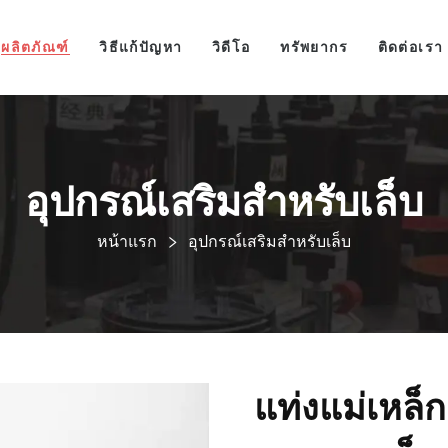
ผลิตภัณฑ์
วิธีแก้ปัญหา
วิดีโอ
ทรัพยากร
ติดต่อเรา
อุปกรณ์เสริมสำหรับเล็บ
หน้าแรก
อุปกรณ์เสริมสำหรับเล็บ
แท่งแม่เหล็