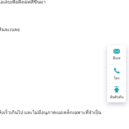
ล็บเพื่อดึงเม็ดสีขึ้นมา
ส้นจะเบลอ
อีเมล
โทร
อันดับต้น
้งเร็วเกินไป และไม่มีอนุภาคแม่เหล็กเฉพาะที่จำเป็น