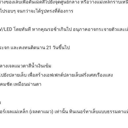
ของเล็บเพื่อดันเม็ดสีไปยังจุดศูนย์กลาง หรือวางแม่เหล็กราบเหนือเ
ปรอบๆ จนกว่าจะได้รูปทรงที่ต้องการ
UV/LED โดยทันที หากคุณรอช้าเกินไป อนุภาคอาจกระจายตัวและเ
กระจก และคงทนติดนาน 21 วันขึ้นไป
างเจลแมวตาสีน้ำเงินเข้ม
ไปยังปลายเล็บ เพื่อสร้างเอฟเฟกต์ปลายเล็บฝรั่งเศสเรืองแสง
ส้นคมชัด เหมือนม่านตา
ม
นอร์เจลแม่เหล็ก (เจลตาแมว) เท่านั้น ทินเนอร์ทาเล็บแบบธรรมดาแห