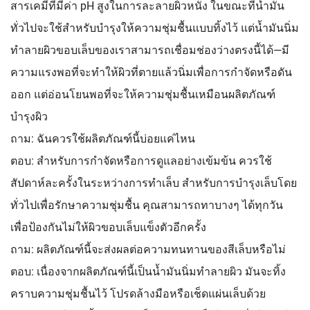
สารเคมีที่มีค่า pH สูงในการละลายผิวหนัง ในขณะที่น้ำมัน
ทั่วไปจะใช้สำหรับบำรุงให้ความชุ่มชื้นแบบทิ้งไว้ แต่น้ำมันนิ่ม
ทำลายผิวขอบเล็บของเราสามารถเชื่อมช่องว่างตรงนี้ได้—มี
ความแรงพอที่จะทำให้ผิวที่ตายแล้วนิ่มเพื่อการกำจัดหรือดัน
ออก แต่อ่อนโยนพอที่จะให้ความชุ่มชื้นเหมือนผลิตภัณฑ์
บำรุงผิว
ถาม: ฉันควรใช้ผลิตภัณฑ์นี้บ่อยแค่ไหน
ตอบ: สำหรับการกำจัดหรือการดูแลอย่างเข้มข้น ควรใช้
สัปดาห์ละครั้งในระหว่างการทำเล็บ สำหรับการบำรุงเล็บโดย
ทั่วไปเพื่อรักษาความชุ่มชื้น คุณสามารถทาบางๆ ได้ทุกวัน
เพื่อป้องกันไม่ให้ผิวขอบเล็บแข็งตัวอีกครั้ง
ถาม: ผลิตภัณฑ์นี้จะส่งผลต่อความทนทานของสีเล็บหรือไม่
ตอบ: เนื่องจากผลิตภัณฑ์นี้เป็นน้ำมันนิ่มทำลายผิว มันจะทิ้ง
คราบความชุ่มชื้นไว้ โปรดล้างมือหรือเช็ดแผ่นเล็บด้วย