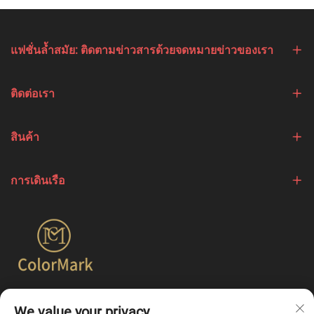
แฟชั่นล้ำสมัย: ติดตามข่าวสารด้วยจดหมายข่าวของเรา
ติดต่อเรา
สินค้า
การเดินเรือ
Colormark มุ่งเน้นการสร้างผลิตภัณฑ์ที่เน้นคุณลักษณะ
We value your privacy