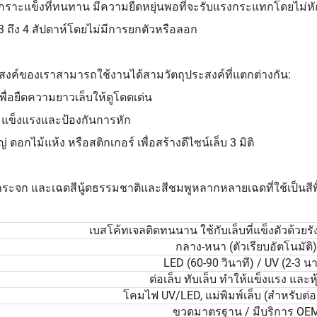
นเกราะแข็งที่ทนทาน มีความยืดหยุ่นพอที่จะรับแรงกระแทกโดยไม่หั
 ถึง 4 สัปดาห์โดยไม่มีการยกตัวหรือลอก
ระสงค์ของเราสามารถใช้งานได้สามวัตถุประสงค์ที่แตกต่างกัน:
เพื่อยืดความยาวเล็บให้ดูโดดเด่น
มแข็งแรงและป้องกันการหัก
 ดอกไม้แห้ง หรือสติกเกอร์ เพื่อสร้างดีไซน์เล็บ 3 มิติ
บกระจก และเฉดสีนู้ดธรรมชาติและสีชมพูหลากหลายเฉดที่ใช้เป็นสี
เบสโค้ทเจลติดทนนาน ใช้กับเล็บที่แข็งตัวด้วยร
กลาง-หนา (ตัวเรียบอัตโนมัติ)
LED (60-90 วินาที) / UV (2-3 นา
ต่อเล็บ ทับเล็บ ทำให้แข็งแรง และหุ
โคมไฟ UV/LED, แม่พิมพ์เล็บ (สำหรับต่อ
ขวดมาตรฐาน / มีบริการ OE