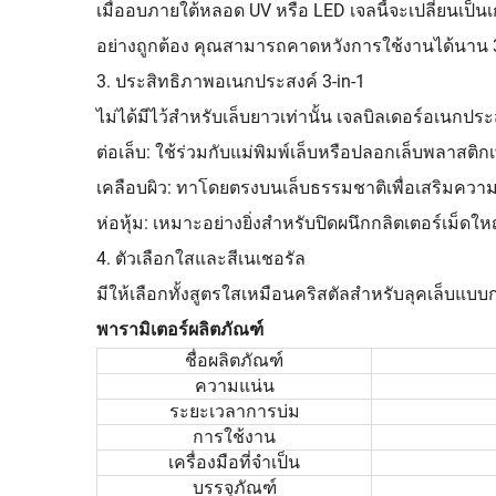
เมื่ออบภายใต้หลอด UV หรือ LED เจลนี้จะเปลี่ยนเป็
อย่างถูกต้อง คุณสามารถคาดหวังการใช้งานได้นาน 3
3. ประสิทธิภาพอเนกประสงค์ 3-in-1
ไม่ได้มีไว้สำหรับเล็บยาวเท่านั้น เจลบิลเดอร์อเนกป
ต่อเล็บ: ใช้ร่วมกับแม่พิมพ์เล็บหรือปลอกเล็บพลาสติก
เคลือบผิว: ทาโดยตรงบนเล็บธรรมชาติเพื่อเสริมควา
ห่อหุ้ม: เหมาะอย่างยิ่งสำหรับปิดผนึกกลิตเตอร์เม็ดใหญ่
4. ตัวเลือกใสและสีเนเชอรัล
มีให้เลือกทั้งสูตรใสเหมือนคริสตัลสำหรับลุคเล็บแบ
พารามิเตอร์ผลิตภัณฑ์
ชื่อผลิตภัณฑ์
ความแน่น
ระยะเวลาการบ่ม
การใช้งาน
เครื่องมือที่จำเป็น
บรรจุภัณฑ์