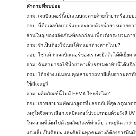
คำถามที่พบบ่อย
ถาม: เจลบิลเดอร์นี้เป็นแบบละลายด้วยน้ำยาหรือแบบ
ตอบ: นี่คือเจลบิลเดอร์แบบละลายด้วยน้ำยา หมาย
ส่วนใหญ่ของผลิตภัณฑ์ออกก่อน เพื่อเร่งกระบวนการ
ถาม: จำเป็นต้องใช้เบสโค้ทแยกต่างหากไหม?
ตอบ: ใช่ แม้ว่าเจลบิลเดอร์ของเราจะยึดติดได้ดีเยี
ถาม: ฉันสามารถใช้น้ำยาทาเล็บธรรมดาทับนี้ได้หรือ
ตอบ: ได้อย่างแน่นอน คุณสามารถทาสีเล็บธรรมดาทับเจ
ใช้สีเจลยูวี
ถาม: ผลิตภัณฑ์นี้ไม่มี HEMA ใช่หรือไม่?
ตอบ: เราพยายามพัฒนาสูตรที่ปลอดภัยที่สุด กรุณาตร
เหตุใดจึงควรเลือกเจลบิลเดอร์ประเภทอบด้วยรังสี UV
ในตลาดที่เต็มไปด้วยผลิตภัณฑ์ทำเล็บ ว่านยูนิคว่าง่า
แต่งเล็บเป็นศิลปะ และศิลปินทุกคนต่างก็ต้องการผืนผ้