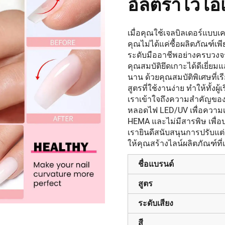
อัลตราไวโอเล
เมื่อคุณใช้เจลบิลเดอร์แบบ
คุณไม่ได้แค่ซื้อผลิตภัณฑ์เ
ระดับมืออาชีพอย่างครบวงจร
คุณสมบัติยึดเกาะได้ดีเยี่
นาน ด้วยคุณสมบัติพิเศษที่เร
สูตรที่ใช้งานง่าย ทำให้ทั้ง
เราเข้าใจถึงความสำคัญขอ
หลอดไฟ LED/UV เพื่อความเข้า
HEMA และไม่มีสารพิษ เพื่อ
เรายินดีสนับสนุนการปรับแต
ให้คุณสร้างไลน์ผลิตภัณฑ์ที
ชื่อแบรนด์
สูตร
ระดับเสียง
สี