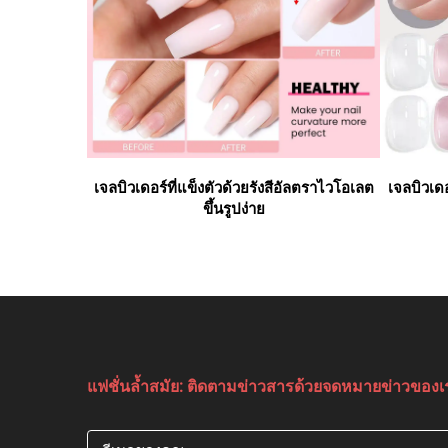
ระดับมืออาชีพ
เจลบิวเดอร์ที่แข็งตัวด้วยรังสีอัลตราไวโอเลต
เจลบิวเด
ขึ้นรูปง่าย
แฟชั่นล้ำสมัย: ติดตามข่าวสารด้วยจดหมายข่าวของเ