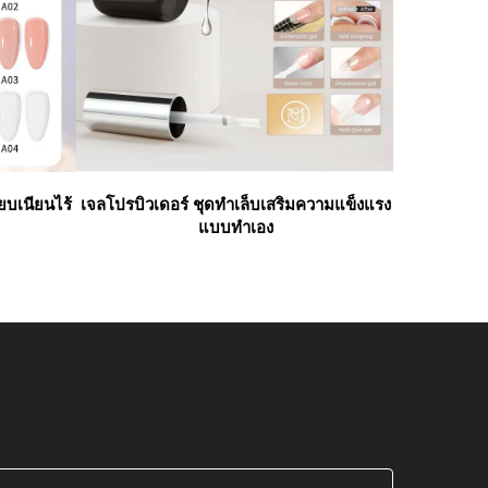
ียบเนียนไร้
เจลโปรบิวเดอร์ ชุดทำเล็บเสริมความแข็งแรง
เจลบิลด์เด
แบบทำเอง