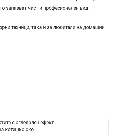
то запазват чист и професионален вид.
рни техници, така и за любители на домашни
ктите с огледален ефект
на котешко око