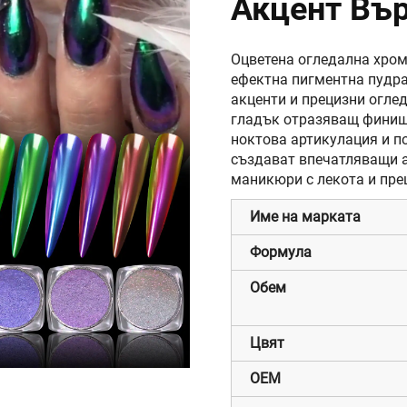
Акцент Вър
Огледален 
Оцветена огледална хром
ефектна пигментна пудра
акценти и прецизни оглед
гладък отразяващ финиш,
ноктова артикулация и по
създават впечатляващи а
маникюри с лекота и пре
Име на марката
Формула
Обем
Цвят
OEM