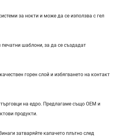
системи за нокти и може да се използва с гел
и печатни шаблони, за да се създадат
качествен горен слой и избягването на контакт
и търговци на едро. Предлагаме също OEM и
октови продукти.
 Винаги затваряйте капачето плътно след