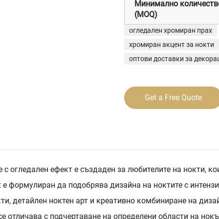
Минимално количеств
(MOQ)
огледален хромиран прах
хромиран акцент за нокти
оптови доставки за декора
Get a Free Quote
 с огледален ефект е създаден за любителите на нокти, к
х е формулиран да подобрява дизайна на ноктите с интенз
кти, детайлен ноктен арт и креативно комбиниране на диза
се отличава с подчертаване на определени области на нок