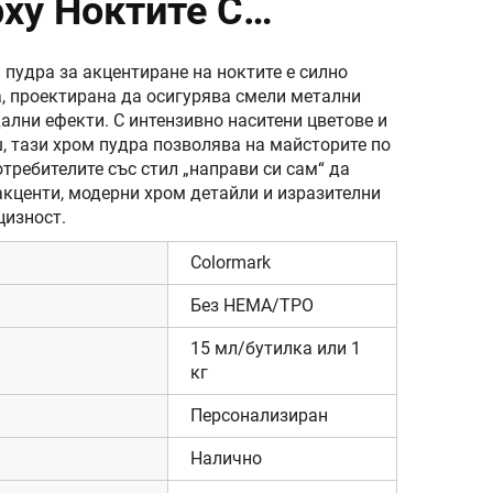
ху Ноктите С
Ефект
 пудра за акцентиране на ноктите е силно
, проектирана да осигурява смели метални
ални ефекти. С интензивно наситени цветове и
 тази хром пудра позволява на майсторите по
требителите със стил „направи си сам“ да
кценти, модерни хром детайли и изразителни
цизност.
Colormark
Без HEMA/TPO
15 мл/бутилка или 1
кг
Персонализиран
Налично