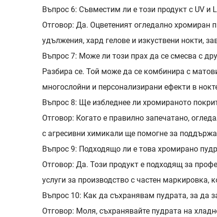
Въпрос 6: Съвместим ли е този продукт с UV и 
Отговор: Да. Оцветеният огледално хромиран пра
удължения, хард гелове и изкуствени нокти, за
Въпрос 7: Може ли този прах да се смесва с дру
Разбира се. Той може да се комбинира с матови
многослойни и персонализирани ефекти в нокте
Въпрос 8: Ще избледнее ли хромираното покрит
Отговор: Когато е правилно запечатано, оглед
с агресивни химикали ще помогне за поддържа
Въпрос 9: Подходящо ли е това хромирано пудр
Отговор: Да. Този продукт е подходящ за проф
услуги за производство с частен маркировка, 
Въпрос 10: Как да съхранявам пудрата, за да з
Отговор: Моля, съхранявайте пудрата на хладно