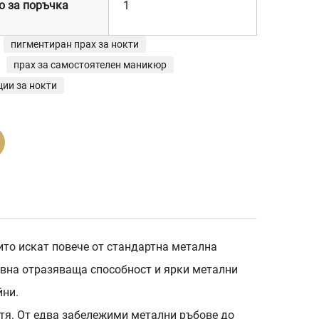
о за поръчка
1
пигментиран прах за нокти
прах за самостоятелен маникюр
ции за нокти
оито искат повече от стандартна метална
ивна отразяваща способност и ярки метални
йни.
ътя. От едва забележими метални ръбове до