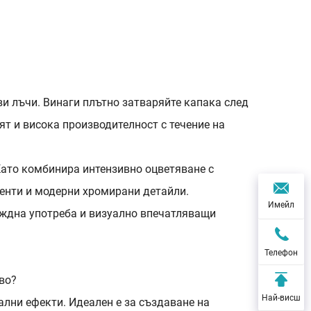
ви лъчи. Винаги плътно затваряйте капака след
ят и висока производителност с течение на
Като комбинира интензивно оцветяване с
енти и модерни хромирани детайли.
Имейл
еждна употреба и визуално впечатляващи
Телефон
во?
Най-висш
ални ефекти. Идеален е за създаване на