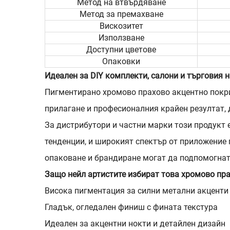
Метод на втвърдяване
Метод за премахване
Вискозитет
Използване
Доступни цветове
Опаковки
Идеален за DIY комплекти, салони и търговия н
Пигментирано хромово прахово акцентно покри
прилагане и професионалния крайен резултат, 
За дистрибутори и частни марки този продукт 
тенденции, и широкият спектър от приложение 
опаковане и брандиране могат да подпомогнат
Защо нейл артистите избират това хромово пр
Висока пигментация за силни метални акценти
Гладък, огледален финиш с фината текстура
Идеален за акцентни нокти и детайлен дизайн