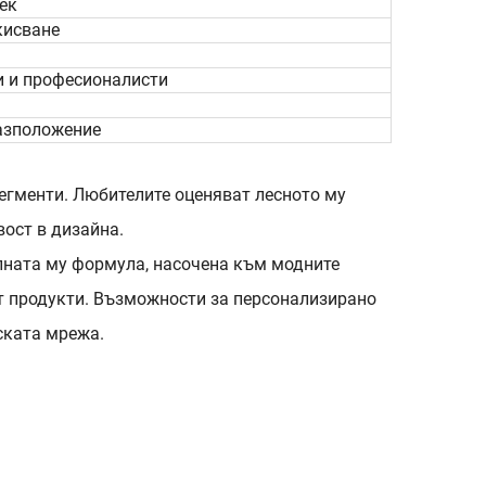
сек
кисване
и и професионалисти
разположение
егменти. Любителите оценяват лесното му
вост в дизайна.
илната му формула, насочена към модните
рт продукти. Възможности за персонализирано
ската мрежа.