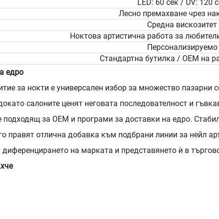
LED: 60 сек / UV: 120 
Лесно премахване чрез на
Средна вискозитет
Ноктова артистична работа за любител
Персонализируемо
Стандартна бутилка / OEM на 
а едро
тие за нокти е универсален избор за множество пазарни с
докато салоните ценят неговата последователност и гъвка
е подходящ за OEM и програми за доставки на едро. Стаб
го правят отлична добавка към подбрани линии за нейл а
 диференцирането на марката и представянето ѝ в търгов
ахче