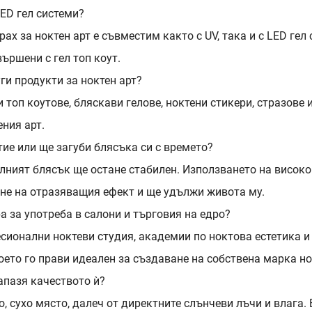
LED гел системи?
х за ноктен арт е съвместим както с UV, така и с LED гел 
вършени с гел топ коут.
ги продукти за ноктен арт?
 топ коутове, бляскави гелове, ноктени стикери, стразове 
ния арт.
ие или ще загуби блясъка си с времето?
алният блясък ще остане стабилен. Използването на високо
не на отразяващия ефект и ще удължи живота му.
а за употреба в салони и търговия на едро?
есионални ноктеви студия, академии по ноктова естетика 
което го прави идеален за създаване на собствена марка н
апазя качеството ѝ?
, сухо място, далеч от директните слънчеви лъчи и влага.