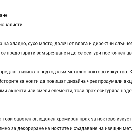
ане
сионалисти
 на хладно, сухо място, далеч от влага и директни слънче
 се предотврати замърсяване и да се осигури постоянен цв
 предлага изискан подход към метално ноктово изкуство. 
йсторите за нокти да повишат дизайна чрез продумали акц
ими акценти или смели елементи, този прах осигурява над
а този оцветен огледален хромиран прах за ноктово изкуст
имно за декориране на ноктите и създаване на изящни мет