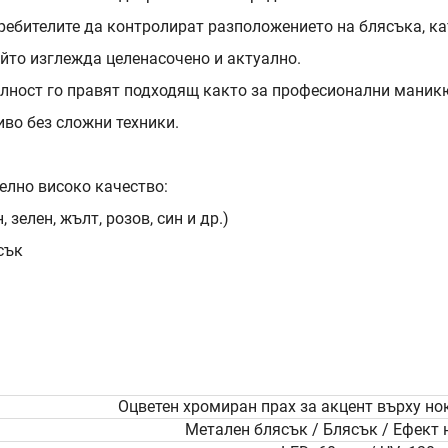
ребителите да контролират разположението на блясъка, ка
ойто изглежда целенасочено и актуално.
лност го правят подходящ както за професионални маникю
иво без сложни техники.
елно високо качество:
зелен, жълт, розов, син и др.)
сък
Оцветен хромиран прах за акцент върху но
Метален блясък / Блясък / Ефект 