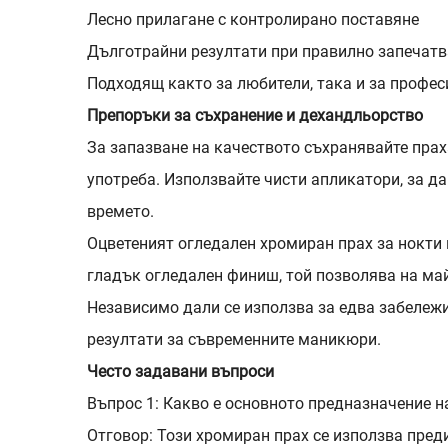
Лесно прилагане с контролирано поставяне
Дълготрайни резултати при правилно запечатв
Подходящ както за любители, така и за профе
Препоръки за съхранение и дехандльорство
За запазване на качеството съхранявайте праха
употреба. Използвайте чисти апликатори, за да
времето.
Оцветеният огледален хромиран прах за нокти
гладък огледален финиш, той позволява на ма
Независимо дали се използва за едва забележ
резултати за съвременните маникюри.
Често задавани въпроси
Въпрос 1: Какво е основното предназначение н
Отговор: Този хромиран прах се използва пред