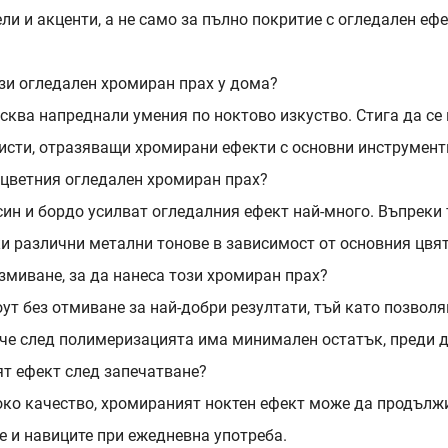
и и акценти, а не само за пълно покритие с огледален ефе
зи огледален хромиран прах у дома?
зисква напреднали умения по ноктово изкуство. Стига да с
исти, отразяващи хромирани ефекти с основни инструмент
с цветния огледален хромиран прах?
ин и бордо усилват огледалния ефект най-много. Въпреки т
ки различни метални тонове в зависимост от основния цвят
змиване, за да нанеса този хромиран прах?
ут без отмиване за най-добри резултати, тъй като позволя
, че след полимеризацията има минимален остатък, преди д
т ефект след запечатване?
соко качество, хромираният ноктен ефект може да продължи
е и навиците при ежедневна употреба.