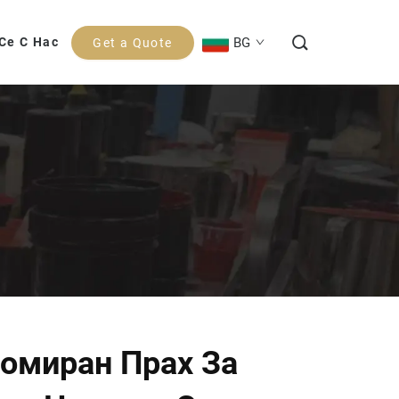
BG
Се С Нас
Get a Quote
омиран Прах За