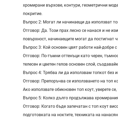
хромирани върхове, контури, геометрични модел
покритие.
Въпрос 2: Могат ли начинаещи да използват то
Отговор: Да. Този прах лесно се нанася и не и
повърхност, начинаещите могат да постигнат ч
Въпрос 3: Кой основен цвят работи най-добре 
Отговор: По-тъмни оттенъци като черен, тъмнос
телесен и цветен гелов основен слой, създавай
Въпрос 4: Трябва ли да използвам топкот без и
Отговор: Препоръчва се използването на топ ко
Ако използвате обикновен топ коут, уверете се
Въпрос 5: Колко дълго продължава хромирания
Отговор: Когато бъде запечатан с топ коут ви
подготовката на ноктите, техниката на нанасян