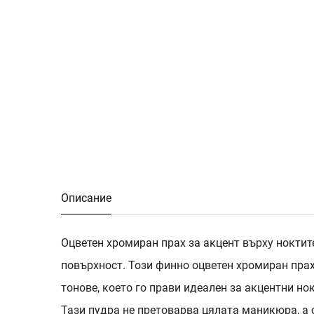
Описание
Оцветен хромиран прах за акцент върху ноктите
повърхност. Този финно оцветен хромиран пра
тонове, което го прави идеален за акцентни но
Тази пудра не претоварва цялата маникюра, а 