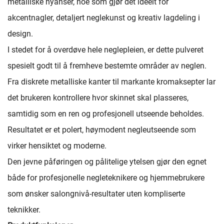
metalliske nyanser, noe som gjør det ideelt for
akcentnagler, detaljert neglekunst og kreativ lagdeling i
design.
I stedet for å overdøve hele neglepleien, er dette pulveret
spesielt godt til å fremheve bestemte områder av neglen.
Fra diskrete metalliske kanter til markante kromaksepter lar
det brukeren kontrollere hvor skinnet skal plasseres,
samtidig som en ren og profesjonell utseende beholdes.
Resultatet er et polert, høymodent negleutseende som
virker hensiktet og moderne.
Den jevne påføringen og pålitelige ytelsen gjør den egnet
både for profesjonelle negleteknikere og hjemmebrukere
som ønsker salongnivå-resultater uten kompliserte
teknikker.