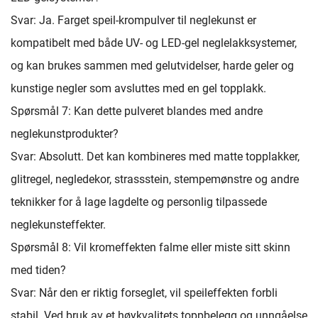
Svar: Ja. Farget speil-krompulver til neglekunst er
kompatibelt med både UV- og LED-gel neglelakksystemer,
og kan brukes sammen med gelutvidelser, harde geler og
kunstige negler som avsluttes med en gel topplakk.
Spørsmål 7: Kan dette pulveret blandes med andre
neglekunstprodukter?
Svar: Absolutt. Det kan kombineres med matte topplakker,
glitregel, negledekor, strassstein, stempemønstre og andre
teknikker for å lage lagdelte og personlig tilpassede
neglekunsteffekter.
Spørsmål 8: Vil kromeffekten falme eller miste sitt skinn
med tiden?
Svar: Når den er riktig forseglet, vil speileffekten forbli
stabil. Ved bruk av et høykvalitets toppbelegg og unngåelse