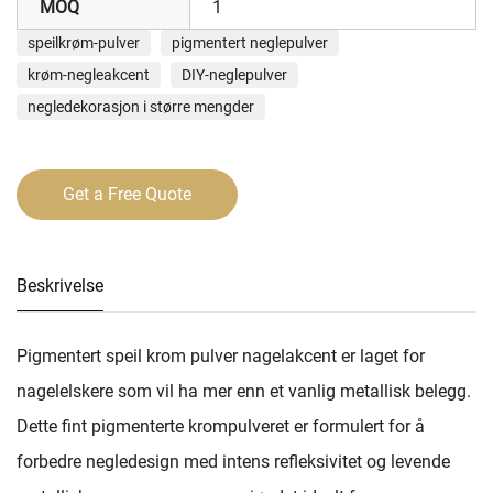
MOQ
1
speilkrøm-pulver
pigmentert neglepulver
krøm-negleakcent
DIY-neglepulver
negledekorasjon i større mengder
Get a Free Quote
Beskrivelse
Pigmentert speil krom pulver nagelakcent er laget for
nagelelskere som vil ha mer enn et vanlig metallisk belegg.
Dette fint pigmenterte krompulveret er formulert for å
forbedre negledesign med intens refleksivitet og levende