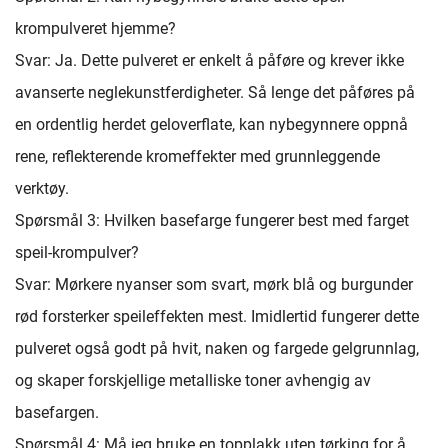
krompulveret hjemme?
Svar: Ja. Dette pulveret er enkelt å påføre og krever ikke
avanserte neglekunstferdigheter. Så lenge det påføres på
en ordentlig herdet geloverflate, kan nybegynnere oppnå
rene, reflekterende kromeffekter med grunnleggende
verktøy.
Spørsmål 3: Hvilken basefarge fungerer best med farget
speil-krompulver?
Svar: Mørkere nyanser som svart, mørk blå og burgunder
rød forsterker speileffekten mest. Imidlertid fungerer dette
pulveret også godt på hvit, naken og fargede gelgrunnlag,
og skaper forskjellige metalliske toner avhengig av
basefargen.
Spørsmål 4: Må jeg bruke en topplakk uten tørking for å