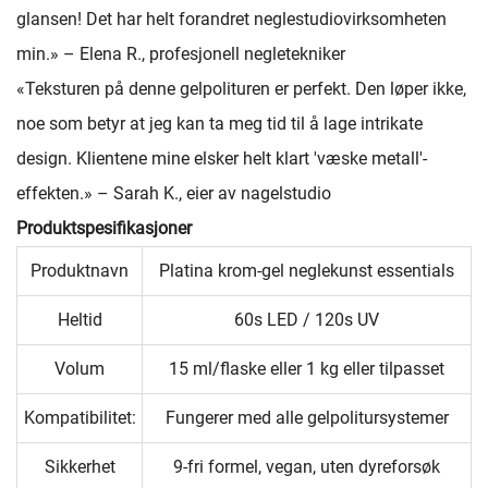
glansen! Det har helt forandret neglestudiovirksomheten
min.» – Elena R., profesjonell negletekniker
«Teksturen på denne gelpolituren er perfekt. Den løper ikke,
noe som betyr at jeg kan ta meg tid til å lage intrikate
design. Klientene mine elsker helt klart 'væske metall'-
effekten.» – Sarah K., eier av nagelstudio
Produktspesifikasjoner
Produktnavn
Platina krom-gel neglekunst essentials
Heltid
60s LED / 120s UV
Volum
15 ml/flaske eller 1 kg eller tilpasset
Kompatibilitet:
Fungerer med alle gelpolitursystemer
Sikkerhet
9-fri formel, vegan, uten dyreforsøk