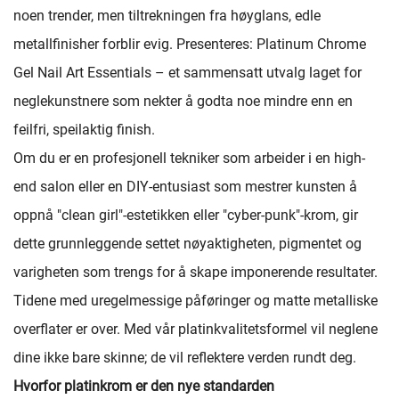
noen trender, men tiltrekningen fra høyglans, edle
metallfinisher forblir evig. Presenteres: Platinum Chrome
Gel Nail Art Essentials – et sammensatt utvalg laget for
neglekunstnere som nekter å godta noe mindre enn en
feilfri, speilaktig finish.
Om du er en profesjonell tekniker som arbeider i en high-
end salon eller en DIY-entusiast som mestrer kunsten å
oppnå "clean girl"-estetikken eller "cyber-punk"-krom, gir
dette grunnleggende settet nøyaktigheten, pigmentet og
varigheten som trengs for å skape imponerende resultater.
Tidene med uregelmessige påføringer og matte metalliske
overflater er over. Med vår platinkvalitetsformel vil neglene
dine ikke bare skinne; de vil reflektere verden rundt deg.
Hvorfor platinkrom er den nye standarden