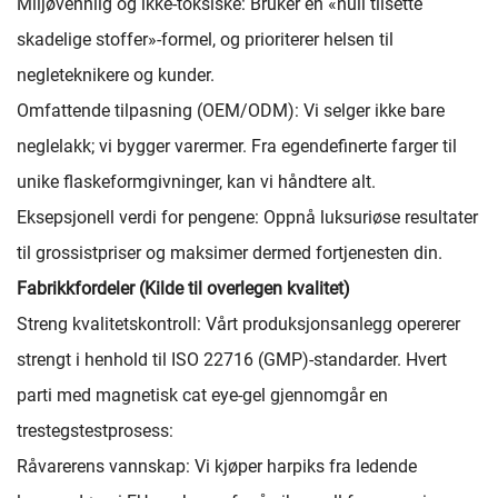
Miljøvennlig og ikke-toksiske: Bruker en «null tilsette
skadelige stoffer»-formel, og prioriterer helsen til
negleteknikere og kunder.
Omfattende tilpasning (OEM/ODM): Vi selger ikke bare
neglelakk; vi bygger varermer. Fra egendefinerte farger til
unike flaskeformgivninger, kan vi håndtere alt.
Eksepsjonell verdi for pengene: Oppnå luksuriøse resultater
til grossistpriser og maksimer dermed fortjenesten din.
Fabrikkfordeler (Kilde til overlegen kvalitet)
Streng kvalitetskontroll: Vårt produksjonsanlegg opererer
strengt i henhold til ISO 22716 (GMP)-standarder. Hvert
parti med magnetisk cat eye-gel gjennomgår en
trestegstestprosess:
Råvarerens vannskap: Vi kjøper harpiks fra ledende