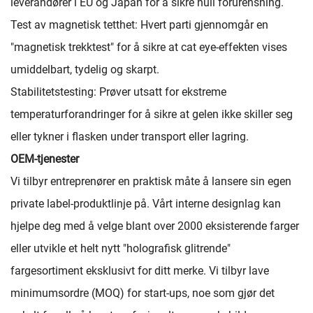
leverandører i EU og Japan for å sikre null forurensning.
Test av magnetisk tetthet: Hvert parti gjennomgår en
"magnetisk trekktest" for å sikre at cat eye-effekten vises
umiddelbart, tydelig og skarpt.
Stabilitetstesting: Prøver utsatt for ekstreme
temperaturforandringer for å sikre at gelen ikke skiller seg
eller tykner i flasken under transport eller lagring.
OEM-tjenester
Vi tilbyr entreprenører en praktisk måte å lansere sin egen
private label-produktlinje på. Vårt interne designlag kan
hjelpe deg med å velge blant over 2000 eksisterende farger
eller utvikle et helt nytt "holografisk glitrende"
fargesortiment eksklusivt for ditt merke. Vi tilbyr lave
minimumsordre (MOQ) for start-ups, noe som gjør det