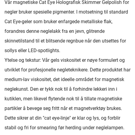
Vår magnetiske Cat Eye Holografisk Skimmer Gelpolish for
negler bruker spesielle pigmenter. I motsetning til standard
Cat Eye-geler som bruker enfargede metalliske flak,
forandres denne neglelakk fra en jevn, glitrende
skinnetilstand til et blitsende regnbue når den utsettes for
sollys eller LED-spotlights.
Ytelse og tekstur: Vår gels viskositet er nøye formulert og
utviklet for profesjonelle negleteknikere. Dette produktet har
medium-lav viskositet, det ideelle området for magnetisk
neglekunst. Den er tykk nok til å forhindre lekkeri inn i
kutiklen, men likevel flytende nok til å tillate magnetiske
partikler å bevege seg fritt når et magnetverktøy brukes.
Dette sikrer at din "cat eye-linje" er klar og lys, og forblir
stabil og fri for smearing før herding under neglelampen.