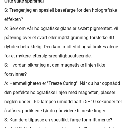
Ofte stilte spørsmål
S: Trenger jeg en spesiell basefarge for den holografiske
effekten?
A: Selv om vår holografiske glans er svært pigmentert, vil
påføring over et svart eller mørkt grunnlag forsterke 3D-
dybden betraktelig. Den kan imidlertid også brukes alene
for et mykere, etterslørsregnligbueutseende.
S: Hvordan sikrer jeg at den magnetiske linjen ikke
forsvinner?
A: Hemmeligheten er "Freeze Curing". Når du har oppnådd
den perfekte holografiske linjen med magneten, plasser
neglen under LED-lampen umiddelbart i 5–10 sekunder for
å «låse» partiklene før du går videre til neste finger.
S: Kan dere tilpasse en spesifikk farge for mitt merke?