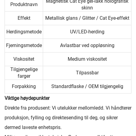
Magnetisk Cat Eye gel-lakk holografisk
Produktnavn
skinn
Effekt
Metallisk glans / Glitter / Cat Eye-effekt
Herdingsmetode
UV/LED-herding
Fjerningsmetode
Avlastbar ved oppløsning
Viskositet
Medium viskositet
Tilgjengelige
Tilpassbar
farger
Forpakking
Standardflaske / OEM tilgjengelig
Viktige høydepunkter
Direkte fra produsent: Vi utelukker mellomledd. Vi håndterer
produksjon, fylling og direktesending til deg, og sikrer
dermed laveste enhetspris.