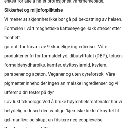
enkelt for alle å ha et profesjonelt varemerkebilde.
Sikkerhet og miljøforpliktelse
Vi mener at skjønnhet ikke bør gå på bekostning av helsen.
Formelen i vårt magnetiske kattesøye-gel-lakk streber etter
"renhet".
garanti for fravær av 9 skadelige ingredienser: Våre
produkter er fri for formaldehyd, dibutylftalat (DBP), toluen,
formaldehydharpiks, kamfer, etyltosylamid, ksylem,
parabener og aceton. Veganer og uten dyreforsøk: Våre
pigmenter inneholder ingen animalske ingredienser, og vi
utfører aldri tester på dyr.
Lav-lukt-teknologi: Ved å bruke høyrenhetsmaterialer har vi
betydelig redusert den vanlige "kjemiske lukten" knyttet til
gel-manikyr, og skapt en friskere negleopplevelse.