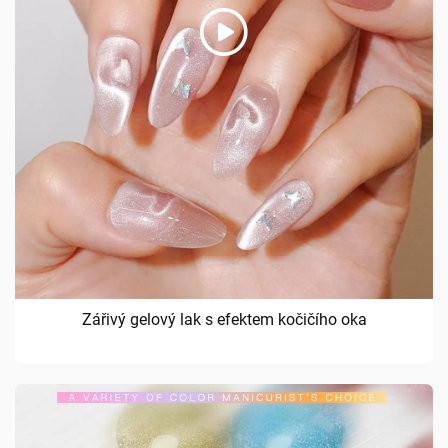
Zářivý gelový lak s efektem kočičího oka