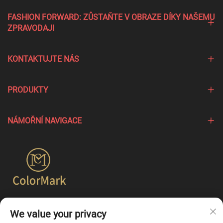
FASHION FORWARD: ZŮSTAŇTE V OBRAZE DÍKY NAŠEMU
ZPRAVODAJI
KONTAKTUJTE NÁS
PRODUKTY
NÁMOŘNÍ NAVIGACE
Společnost Colormark se zaměřuje na vytváření produktů,
We value your privacy
které zdůrazňují jedinečné charakteristiky různých značek,