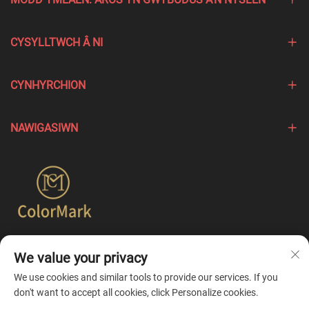
CYSYLLTWCH Â NI
CYNHYRCHION
NAWIGASIWN
Mae Colormark yn canolbwyntio ar greu cynhyrchion sy'n
We value your privacy
tynnu sylw at nodweddion unigol gwahanol brendiau ac yn
cynnig gwasanaethau personoli un-ystafell.
We use cookies and similar tools to provide our services. If you
don't want to accept all cookies, click Personalize cookies.