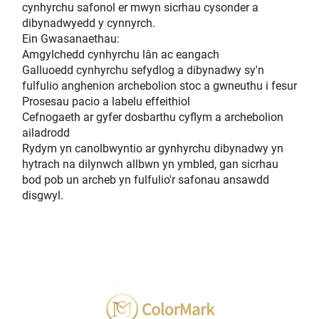
cynhyrchu safonol er mwyn sicrhau cysonder a
dibynadwyedd y cynnyrch.
Ein Gwasanaethau:
Amgylchedd cynhyrchu lân ac eangach
Galluoedd cynhyrchu sefydlog a dibynadwy sy'n
fulfulio anghenion archebolion stoc a gwneuthu i fesur
Prosesau pacio a labelu effeithiol
Cefnogaeth ar gyfer dosbarthu cyflym a archebolion
ailadrodd
Rydym yn canolbwyntio ar gynhyrchu dibynadwy yn
hytrach na dilynwch allbwn yn ymbled, gan sicrhau
bod pob un archeb yn fulfulio'r safonau ansawdd
disgwyl.