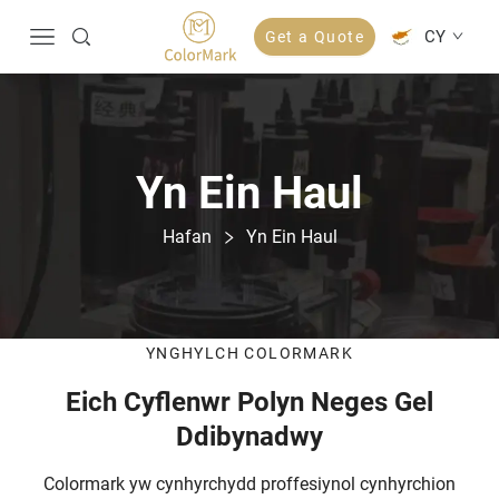
CY
Get a Quote
Yn Ein Haul
Hafan
Yn Ein Haul
YNGHYLCH COLORMARK
Eich Cyflenwr Polyn Neges Gel
Ddibynadwy
Colormark yw cynhyrchydd proffesiynol cynhyrchion