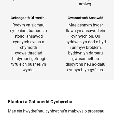
amlwg.
Cefnogaeth Ôl-werthu
Gwarantwch Ansawdd
Rydym yn sicrhau
Mae gennym hyder
cyfleniant barhaus o
llawn yn ansawdd ein
storio, ansawdd
cynhyrchion. Os
cynnyrch cyson a
byddwch yn dod o hyd
chymorth
i unrhyw broblem,
cydweithrediad
byddwn yn darparu
hirdymor i gefnogi
gwasanaethau
tyfu eich busnes yn
disgyrchu neu ad-dalu
wyrdd.
cynnyrch yn gyfleus.
Ffactori a Galluoedd Cynhyrchu
Mae ein hwydrefnau cynhyrchu'n mabwysio prosesau