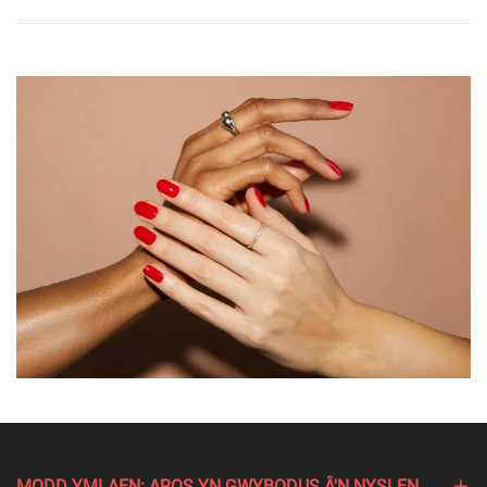
MODD YMLAEN: AROS YN GWYBODUS Â'N NYSLEN