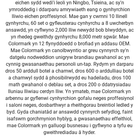
eichen sydd wedi'i leoli yn Ningbo, Tsieina, ac sy'n
ymroddedig i ddarparu amrywiaeth eang o gynhyrchion
lliwio eichen proffesiynol. Mae gan y cwmni 10 llinell
gynhyrchu, 60 set o gyfleusterau cynhyrchu a 8 uwcherbyn
ansawdd, yn cyflwyno 2,000 lliw newydd bob blwyddyn, ac
yn rhedeg gweithdy gynhyrchu 8,000 metr sgwâr. Mae
Colormark yn 12 flynyddoedd o brofiad yn addasu OEM.
Mae Colormark yn canolbwyntio ar greu cynnyrch sy'n
datgelu nodweddion unigryw brandiau gwahanol ac yn
cynnig gwasanaethau personoli un-tap. Rydym yn darparu
dros 50 arddull botel a chamwl, dros 600 o arddulliau botel
a chamwyl sydd â phosibilrwydd eu hadeiladu, dros 100
math gwahanol o deblau set, a dros 200 o ddatrysiadau
lluniau lliwiau cerdyn lliw. Yn ymateb, mae Colormark yn
arbennu ar gyflenwi cynhyrchion gofalu neges proffesiynol
i saloni neges, dosbarthwyr a rheithgorau breintiol ledled y
byd. Gyda chaniatâd ar ansawdd cynnyrch sefydlog, faint
isafswm gorchmynion hyblyg, a gwasanaethau effeithiol,
mae Colormark yn galluogi busnesau i gyflwyno a tyfu eu
gweithrediadau â hyder.