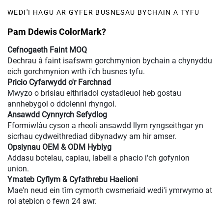
WEDI'I HAGU AR GYFER BUSNESAU BYCHAIN A TYFU
Pam Ddewis ColorMark?
Cefnogaeth Faint MOQ
Dechrau â faint isafswm gorchmynion bychain a chynyddu
eich gorchmynion wrth i'ch busnes tyfu.
Pricio Cyfarwydd o'r Farchnad
Mwyzo o brisiau eithriadol cystadleuol heb gostau
annhebygol o ddolenni rhyngol.
Ansawdd Cynnyrch Sefydlog
Fformiwlâu cyson a rheoli ansawdd llym ryngseithgar yn
sicrhau cydweithrediad dibynadwy am hir amser.
Opsiynau OEM & ODM Hyblyg
Addasu botelau, capiau, labeli a phacio i'ch gofynion
union.
Ymateb Cyflym & Cyfathrebu Haelioni
Mae'n neud ein tîm cymorth cwsmeriaid wedi'i ymrwymo at
roi atebion o fewn 24 awr.