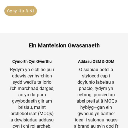
Cysylltu â Ni
Ein Manteision Gwasanaeth
Cymorth Cyn Gwerthu
Addasu OEM & ODM
Rydym yn eich helpu i
O siapiau botel a
ddewis cynhyrchion
styloedd cap i
sydd wedi'u tailorio
ddylunio labelau a
i'ch marchnad darged,
phacio, rydym yn
ac yn darparu
cefnogi prosiectau
gwybodaeth glir am
label preifat â MOQs
brisiau, maint
hyblyg—gan ein
archebol isaf (MOQs)
gwneud yn bartner
a dewisiadau addasu
ideal i salonau neges
cyn i chi roi archeb.
a brandiau sy'n dod i'r