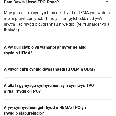
Pam Dewis Llwyd TPO-Rhag?
Mae pob un o'n cynhyrchion gel rhydd o HEMA yn cwrdd â'r
meini prawf canlynol: ffrindly i'r amgylchedd, nad yw'n
niwtral, ac rhydd o gydrannau niweidiol (fel ffurfaldehyd a
tholuën).
A yw dull ciwbio yn wahanol ar gyfer gelaidd
rhydd o HEMA?
A ydych chi'n cynnig gwasanaethau OEM a ODM?
A allaf i gymysgu cynhyrchion sy'n cynnwys TPO
a rhai rhydd o TPO?
A yw cynhyrchion gel rhydd o HEMA/TPO yn
rhydd o siabureiddio?