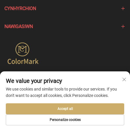
CYNHYRCHION
NAWIGASIWN
Mae Colormark yn canolbwyntio ar greu cynhyrchion sy'n
We value your privacy
tynnu sylw at nodweddion unigol gwahanol brendiau ac yn
cynnig gwasanaethau personoli un-ystafell.
We use cookies and similar tools to provide our services. If you
don't want to accept all cookies, click Personalize cookies.
Accept all
Copyright © 2026 by Ningbo Colormark Cosmetics Co., Ltd. -
Polisi
Personalize cookies
Preifatrwydd