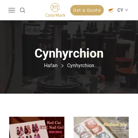
CY
Get a Quote
Cynhyrchion
Hafan
Cynhyrchion