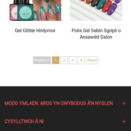
Gel Glitter Hirdymor
Polis Gel Sebin Sgripli o
Ansawdd Salon
Blaenorol
1
2
3
4
Nesaf
MODD YMLAEN: AROS YN GWYBODUS Â'N NYSLEN
CYSYLLTWCH Â NI