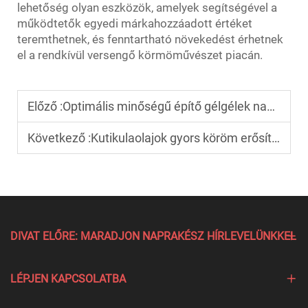
lehetőség olyan eszközök, amelyek segítségével a
működtetők egyedi márkahozzáadott értéket
teremthetnek, és fenntartható növekedést érhetnek
el a rendkívül versengő körmöművészet piacán.
Előző :
Optimális minőségű építő gélgélek nagykereskedelmi értékesítése körömstúdiók számára
Következő :
Kutikulaolajok gyors köröm erősítéshez
DIVAT ELŐRE: MARADJON NAPRAKÉSZ HÍRLEVELÜNKKEL
LÉPJEN KAPCSOLATBA