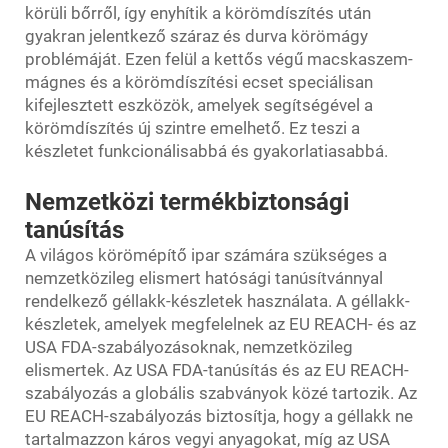
körüli bőrről, így enyhítik a körömdíszítés után
gyakran jelentkező száraz és durva körömágy
problémáját. Ezen felül a kettős végű macskaszem-
mágnes és a körömdíszítési ecset speciálisan
kifejlesztett eszközök, amelyek segítségével a
körömdíszítés új szintre emelhető. Ez teszi a
készletet funkcionálisabbá és gyakorlatiasabbá.
Nemzetközi termékbiztonsági
tanúsítás
A világos körömépítő ipar számára szükséges a
nemzetközileg elismert hatósági tanúsítvánnyal
rendelkező géllakk-készletek használata. A géllakk-
készletek, amelyek megfelelnek az EU REACH- és az
USA FDA-szabályozásoknak, nemzetközileg
elismertek. Az USA FDA-tanúsítás és az EU REACH-
szabályozás a globális szabványok közé tartozik. Az
EU REACH-szabályozás biztosítja, hogy a géllakk ne
tartalmazzon káros vegyi anyagokat, míg az USA