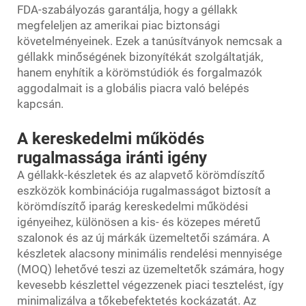
FDA-szabályozás garantálja, hogy a géllakk
megfeleljen az amerikai piac biztonsági
követelményeinek. Ezek a tanúsítványok nemcsak a
géllakk minőségének bizonyítékát szolgáltatják,
hanem enyhítik a körömstúdiók és forgalmazók
aggodalmait is a globális piacra való belépés
kapcsán.
A kereskedelmi működés
rugalmassága iránti igény
A géllakk-készletek és az alapvető körömdíszítő
eszközök kombinációja rugalmasságot biztosít a
körömdíszítő iparág kereskedelmi működési
igényeihez, különösen a kis- és közepes méretű
szalonok és az új márkák üzemeltetői számára. A
készletek alacsony minimális rendelési mennyisége
(MOQ) lehetővé teszi az üzemeltetők számára, hogy
kevesebb készlettel végezzenek piaci tesztelést, így
minimalizálva a tőkebefektetés kockázatát. Az