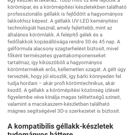
egy készlet értékéhez. Több mint tíz éve fejlődik a
körömipar, és a körömépítési készletekben található
professzionális géllakk is fejlődött a hagyományos
lakkokhoz képest. A géllakk UV-LED keményítési
technológiát használ, amely fejlettebb, mint az
általános körömlakk. A felépítő gélek és a
fedőlakkok kopásállósága rendre 30 és 45 nap. A
gélfórmula alacsony szagterhelést biztosít, mivel
főként természetes gyantakomponenseket
tartalmaz, így kiküszöböli a hagyományos
körömtermékek erős, kellemetlen szagát. A gélt úgy
tervezték, hogy jól eloszlik, így bárki könnyedén fel
tudja hordani – akár profi körömtechnikus, akár
kezdő. A géllakk a körömépítési közönség ízlését
figyelembe véve kínálja magas telítettségű színeit,
valamint a macskaszem-készletben található
mágnes segítségével 3D-s szerkezetet is biztosít.
A kompatibilis géllakk-készletek
tudományos háttere