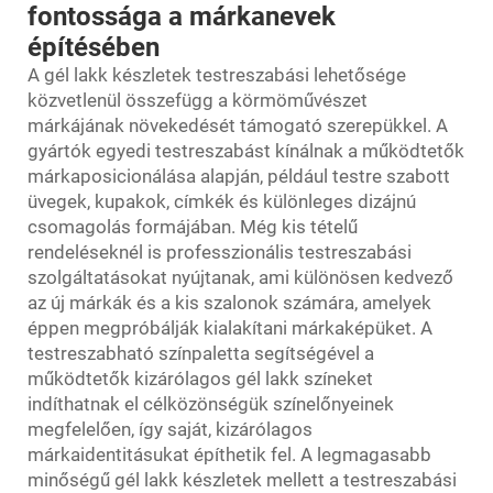
fontossága a márkanevek
építésében
A gél lakk készletek testreszabási lehetősége
közvetlenül összefügg a körmöművészet
márkájának növekedését támogató szerepükkel. A
gyártók egyedi testreszabást kínálnak a működtetők
márkaposicionálása alapján, például testre szabott
üvegek, kupakok, címkék és különleges dizájnú
csomagolás formájában. Még kis tételű
rendeléseknél is professzionális testreszabási
szolgáltatásokat nyújtanak, ami különösen kedvező
az új márkák és a kis szalonok számára, amelyek
éppen megpróbálják kialakítani márkaképüket. A
testreszabható színpaletta segítségével a
működtetők kizárólagos gél lakk színeket
indíthatnak el célközönségük színelőnyeinek
megfelelően, így saját, kizárólagos
márkaidentitásukat építhetik fel. A legmagasabb
minőségű gél lakk készletek mellett a testreszabási