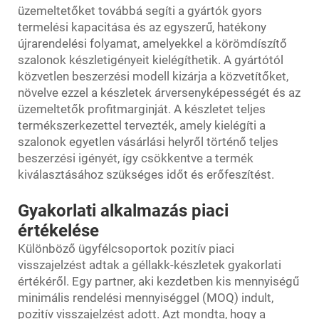
üzemeltetőket továbbá segíti a gyártók gyors
termelési kapacitása és az egyszerű, hatékony
újrarendelési folyamat, amelyekkel a körömdíszítő
szalonok készletigényeit kielégíthetik. A gyártótól
közvetlen beszerzési modell kizárja a közvetítőket,
növelve ezzel a készletek árversenyképességét és az
üzemeltetők profitmarginját. A készletet teljes
termékszerkezettel tervezték, amely kielégíti a
szalonok egyetlen vásárlási helyről történő teljes
beszerzési igényét, így csökkentve a termék
kiválasztásához szükséges időt és erőfeszítést.
Gyakorlati alkalmazás piaci
értékelése
Különböző ügyfélcsoportok pozitív piaci
visszajelzést adtak a géllakk-készletek gyakorlati
értékéről. Egy partner, aki kezdetben kis mennyiségű
minimális rendelési mennyiséggel (MOQ) indult,
pozitív visszajelzést adott. Azt mondta, hogy a