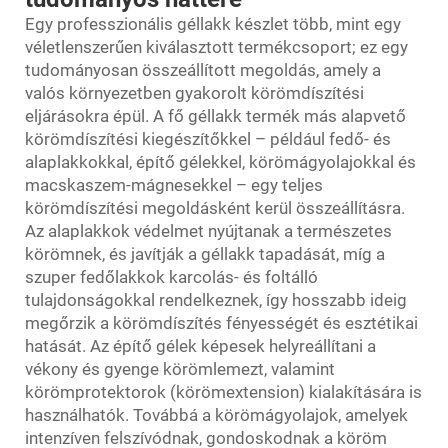
Egy professzionális géllakk készlet több, mint egy
véletlenszerűen kiválasztott termékcsoport; ez egy
tudományosan összeállított megoldás, amely a
valós környezetben gyakorolt körömdíszítési
eljárásokra épül. A fő géllakk termék más alapvető
körömdíszítési kiegészítőkkel – például fedő- és
alaplakkokkal, építő gélekkel, körömágyolajokkal és
macskaszem-mágnesekkel – egy teljes
körömdíszítési megoldásként kerül összeállításra.
Az alaplakkok védelmet nyújtanak a természetes
körömnek, és javítják a géllakk tapadását, míg a
szuper fedőlakkok karcolás- és foltálló
tulajdonságokkal rendelkeznek, így hosszabb ideig
megőrzik a körömdíszítés fényességét és esztétikai
hatását. Az építő gélek képesek helyreállítani a
vékony és gyenge körömlemezt, valamint
körömprotektorok (körömextension) kialakítására is
használhatók. Továbbá a körömágyolajok, amelyek
intenzíven felszívódnak, gondoskodnak a köröm