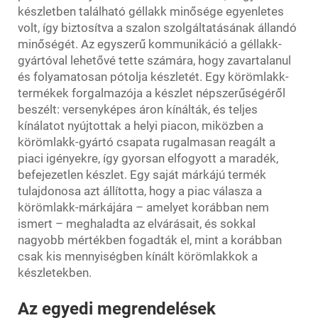
készletben található géllakk minősége egyenletes
volt, így biztosítva a szalon szolgáltatásának állandó
minőségét. Az egyszerű kommunikáció a géllakk-
gyártóval lehetővé tette számára, hogy zavartalanul
és folyamatosan pótolja készletét. Egy körömlakk-
termékek forgalmazója a készlet népszerűségéről
beszélt: versenyképes áron kínálták, és teljes
kínálatot nyújtottak a helyi piacon, miközben a
körömlakk-gyártó csapata rugalmasan reagált a
piaci igényekre, így gyorsan elfogyott a maradék,
befejezetlen készlet. Egy saját márkájú termék
tulajdonosa azt állította, hogy a piac válasza a
körömlakk-márkájára – amelyet korábban nem
ismert – meghaladta az elvárásait, és sokkal
nagyobb mértékben fogadták el, mint a korábban
csak kis mennyiségben kínált körömlakkok a
készletekben.
Az egyedi megrendelések