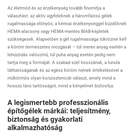
Az életmód és az érzékenység tovább finomítja a
választást: az aktív ügyfeleknek a háromfázisú gélek
rugalmassága előnyös; a kémiai érzékenységgel küzdőknek
HEMA-alacsony vagy HEMA-mentes BIAB-képletek
szükségesek. Alapvetően a gél rugalmassága tükröznie kell
a köröm természetes mozgását – túl merev anyag esetén a
lehúzódás valószínű, túl puha anyag esetén pedig nem
tartja meg a formáját. A szabad szél hosszának, a lunula
láthatóságának és az egész köröm ívének értékelésével a
műkörmös olyan konzisztenciát választ, amely mind a
hosszú távú tartósságot, mind a kényelmet biztosítja.
A legismertebb professzionális
építőgélek márkái: teljesítmény,
biztonság és gyakorlati
alkalmazhatóság