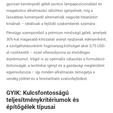
gyorsan keményedő gélek pontos lámpapozícionálást és
magabiztos alkalmazási időzítést igényelnek, míg a
lassabban keményedő alternatívák nagyobb hibatűrést
kínálnak – ideálisak a fejlődő szakemberek számára.
Pénzügyi szempontból a prémium minőségű gélek, amelyek
30%-kal magasabb kihozatali arányt nyújtanak edényenként,
a szolgáltatásonkénti fogyóanyag-költséget akár 0,75 USD-
al csökkentik – ezzel ellensúlyozva az elsődleges
árprémiumot. Végül is az optimális választás a formuláció
biztonságát, a technikai igényt és a gazdasági megtérülést
egyensúlyozza – így minden alkalmazás támogatja a
vendég jólétét és a fenntartható szalonfejlődést.
GYIK: Kulcsfontosságú
teljesítménykritériumok és
építőgélek típusai