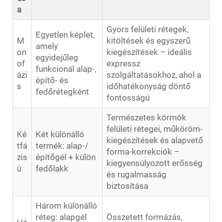
a
Gyors felületi rétegek,
Egyetlen képlet,
M
kitöltések és egyszerű
amely
on
kiegészítések – ideális
egyidejűleg
of
expressz
funkcionál alap-,
ázi
szolgáltatásokhoz, ahol a
építő- és
s
időhatékonyság döntő
fedőrétegként
fontosságú
Természetes körmök
felületi rétegei, műköröm-
Ké
Két különálló
kiegészítések és alapvető
tfá
termék: alap-/
forma-korrekciók –
zis
építőgél + külön
kiegyensúlyozott erősség
ú
fedőlakk
és rugalmasság
biztosítása
Három különálló
réteg: alapgél
Összetett formázás,