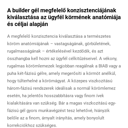
A builder gél megfelelő konzisztenciájának
kiválasztása az ügyfél körmének anatómiája
és céljai alapján
A megfelelő konzisztencia kiválasztása a természetes
köröm anatómiájának – vastagságának, görbületének,
rugalmasságának – értékelésével kezdődik, és azt
összhangba kell hozni az ügyfél célkitűzéseivel. A vékony,
rugalmas körömlemezek legjobban reagálnak a BIAB vagy a
puha két-fázisú gélre, amely megerősíti a körmöt anélkül,
hogy túlterhelné a körömágyat. A közepes viszkozitású
három-fázisú rendszerek ideálisak a normál körömlemez
esetén, ha jelentős hosszabbításra vagy finom ívek
kialakítására van szükség. Bár a magas viszkozitású egy-
fázisú gél gyors munkavégzést tesz lehetővé, hiányzik
belőle az a finom, árnyalt irányítás, amely bonyolult
korrekciókhoz szükséges.