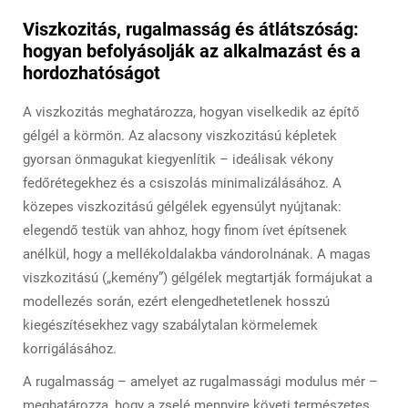
Viszkozitás, rugalmasság és átlátszóság:
hogyan befolyásolják az alkalmazást és a
hordozhatóságot
A viszkozitás meghatározza, hogyan viselkedik az építő
gélgél a körmön. Az alacsony viszkozitású képletek
gyorsan önmagukat kiegyenlítik – ideálisak vékony
fedőrétegekhez és a csiszolás minimalizálásához. A
közepes viszkozitású gélgélek egyensúlyt nyújtanak:
elegendő testük van ahhoz, hogy finom ívet építsenek
anélkül, hogy a mellékoldalakba vándorolnának. A magas
viszkozitású („kemény”) gélgélek megtartják formájukat a
modellezés során, ezért elengedhetetlenek hosszú
kiegészítésekhez vagy szabálytalan körmelemek
korrigálásához.
A rugalmasság – amelyet az rugalmassági modulus mér –
meghatározza, hogy a zselé mennyire követi természetes