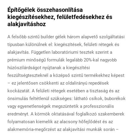
Építőgélek összehasonlítása
kiegészítésekhez, felületfedésekhez és
alakjavításhoz
A felsőbb szintű builder gélek három alapvető szolgáltatási
típusban különülnek el: kiegészítések, felületi rétegek és
alakjavítás. Független laboratóriumi tesztek szerint a
prémium minőségű formulák legalább 20%-kal nagyobb
húzószilárdságot nyújtanak a kiegészítési
feszültségteszteknél a középső szintű termékekhez képest
– ez jelentősen csökkenti az oldalirányú repedések
kockázatát. A felületi rétegek esetében a tisztaság és az
önsimulás feltétlenül szükséges: látható csíkok, buborékok
vagy egyenetlenségek megszüntetik a professzionális
eredményt. A körmök oktatásával foglalkozó szakemberek
folyamatosan kiemelik az alacsony hőfejlődést és az
alakmemória-megőrzést az alakjavítási munkák során –