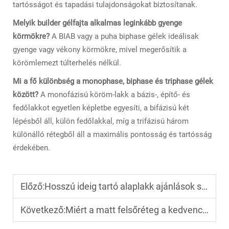
tartósságot és tapadási tulajdonságokat biztosítanak.
Melyik builder gélfajta alkalmas leginkább gyenge
körmökre?
A BIAB vagy a puha biphase gélek ideálisak
gyenge vagy vékony körmökre, mivel megerősítik a
körömlemezt túlterhelés nélkül.
Mi a fő különbség a monophase, biphase és triphase gélek
között?
A monofázisú köröm-lakk a bázis-, építő- és
fedőlakkot egyetlen képletbe egyesíti, a bifázisú két
lépésből áll, külön fedőlakkal, míg a trifázisú három
különálló rétegből áll a maximális pontosság és tartósság
érdekében.
Előző:
Hosszú ideig tartó alaplakk ajánlások szalonok számára
Következő:
Miért a matt felsőréteg a kedvenc a körömdíszítésben?