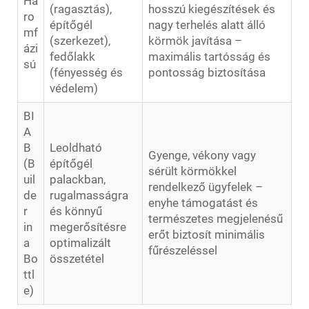
Há
(ragasztás),
hosszú kiegészítések és
ro
építőgél
nagy terhelés alatt álló
mf
(szerkezet),
körmök javítása –
ázi
fedőlakk
maximális tartósság és
sú
(fényesség és
pontosság biztosítása
védelem)
BI
A
B
Leoldható
Gyenge, vékony vagy
(B
építőgél
sérült körmökkel
uil
palackban,
rendelkező ügyfelek –
de
rugalmasságra
enyhe támogatást és
r
és könnyű
természetes megjelenésű
in
megerősítésre
erőt biztosít minimális
a
optimalizált
fűrészeléssel
Bo
összetétel
ttl
e)