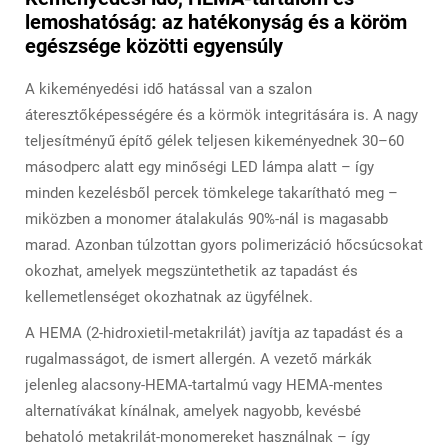
lemoshatóság: az hatékonyság és a köröm
egészsége közötti egyensúly
A kikeményedési idő hatással van a szalon
áteresztőképességére és a körmök integritására is. A nagy
teljesítményű építő gélek teljesen kikeményednek 30–60
másodperc alatt egy minőségi LED lámpa alatt – így
minden kezelésből percek tömkelege takarítható meg –
miközben a monomer átalakulás 90%-nál is magasabb
marad. Azonban túlzottan gyors polimerizáció hőcsúcsokat
okozhat, amelyek megszüntethetik az tapadást és
kellemetlenséget okozhatnak az ügyfélnek.
A HEMA (2-hidroxietil-metakrilát) javítja az tapadást és a
rugalmasságot, de ismert allergén. A vezető márkák
jelenleg alacsony-HEMA-tartalmú vagy HEMA-mentes
alternatívákat kínálnak, amelyek nagyobb, kevésbé
behatoló metakrilát-monomereket használnak – így