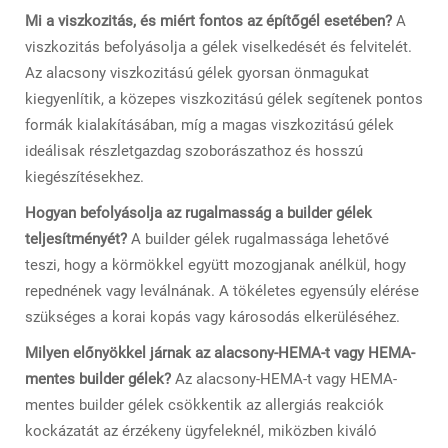
Mi a viszkozitás, és miért fontos az építőgél esetében?
A
viszkozitás befolyásolja a gélek viselkedését és felvitelét.
Az alacsony viszkozitású gélek gyorsan önmagukat
kiegyenlítik, a közepes viszkozitású gélek segítenek pontos
formák kialakításában, míg a magas viszkozitású gélek
ideálisak részletgazdag szoborászathoz és hosszú
kiegészítésekhez.
Hogyan befolyásolja az rugalmasság a builder gélek
teljesítményét?
A builder gélek rugalmassága lehetővé
teszi, hogy a körmökkel együtt mozogjanak anélkül, hogy
repednének vagy leválnának. A tökéletes egyensúly elérése
szükséges a korai kopás vagy károsodás elkerüléséhez.
Milyen előnyökkel járnak az alacsony-HEMA-t vagy HEMA-
mentes builder gélek?
Az alacsony-HEMA-t vagy HEMA-
mentes builder gélek csökkentik az allergiás reakciók
kockázatát az érzékeny ügyfeleknél, miközben kiváló