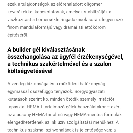
ezek a tulajdonságok az előrehaladott oligomer
keverékekkel kapcsolatosak, amelyek stabilizálják a
viszkozitást a hőmérséklet-ingadozások során, legyen szó
finom mandulaformájú vagy drámai stilettóköröm
építéséről.
A builder gél kiválasztásának
összehangolása az ügyfél érzékenységével,
a technikus szakértelmével és a szalon
költségvetésével
A vendég biztonsága és a működési hatékonyság
egymással összefüggő tényezők. Bőrgyógyászati
kutatások szerint kb. minden ötödik személy irritációt
tapasztal HEMA-t tartalmazó gélek használatakor – ezért
az alacsony HEMA-tartalmú vagy HEMA-mentes formulák
elengedhetetlenek az inkluzív szolgáltatási menükhez. A
technikus szakmai színvonalának is jelentősége van: a