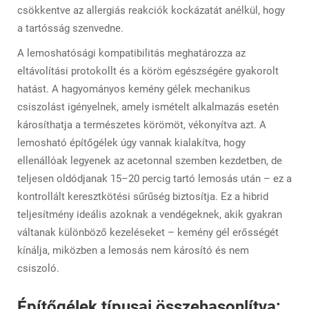
csökkentve az allergiás reakciók kockázatát anélkül, hogy
a tartósság szenvedne.
A lemoshatósági kompatibilitás meghatározza az
eltávolítási protokollt és a köröm egészségére gyakorolt
hatást. A hagyományos kemény gélek mechanikus
csiszolást igényelnek, amely ismételt alkalmazás esetén
károsíthatja a természetes körömöt, vékonyítva azt. A
lemosható építőgélek úgy vannak kialakítva, hogy
ellenállóak legyenek az acetonnal szemben kezdetben, de
teljesen oldódjanak 15–20 percig tartó lemosás után – ez a
kontrollált keresztkötési sűrűség biztosítja. Ez a hibrid
teljesítmény ideális azoknak a vendégeknek, akik gyakran
váltanak különböző kezeléseket – kemény gél erősségét
kínálja, miközben a lemosás nem károsító és nem
csiszoló.
Építőgélek típusai összehasonlítva: