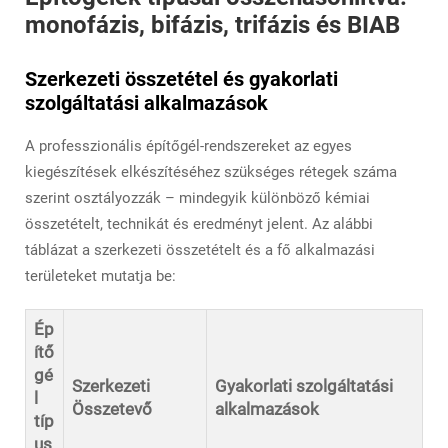
monofázis, bifázis, trifázis és BIAB
Szerkezeti összetétel és gyakorlati
szolgáltatási alkalmazások
A professzionális építőgél-rendszereket az egyes
kiegészítések elkészítéséhez szükséges rétegek száma
szerint osztályozzák – mindegyik különböző kémiai
összetételt, technikát és eredményt jelent. Az alábbi
táblázat a szerkezeti összetételt és a fő alkalmazási
területeket mutatja be:
Ép
ítő
gé
Szerkezeti
Gyakorlati szolgáltatási
l
Összetevő
alkalmazások
típ
us