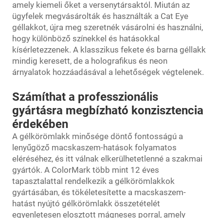
amely kiemeli őket a versenytársaktól. Miután az
ügyfelek megvásárolták és használták a Cat Eye
géllakkot, újra meg szeretnék vásárolni és használni,
hogy különböző színekkel és hatásokkal
kísérletezzenek. A klasszikus fekete és barna géllakk
mindig keresett, de a holografikus és neon
árnyalatok hozzáadásával a lehetőségek végtelenek.
Számíthat a professzionális
gyártásra megbízható konzisztencia
érdekében
A gélkörömlakk minősége döntő fontosságú a
lenyűgöző macskaszem-hatások folyamatos
eléréséhez, és itt válnak elkerülhetetlenné a szakmai
gyártók. A ColorMark több mint 12 éves
tapasztalattal rendelkezik a gélkörömlakkok
gyártásában, és tökéletesítette a macskaszem-
hatást nyújtó gélkörömlakk összetételét
egyenletesen elosztott mágneses porral, amely