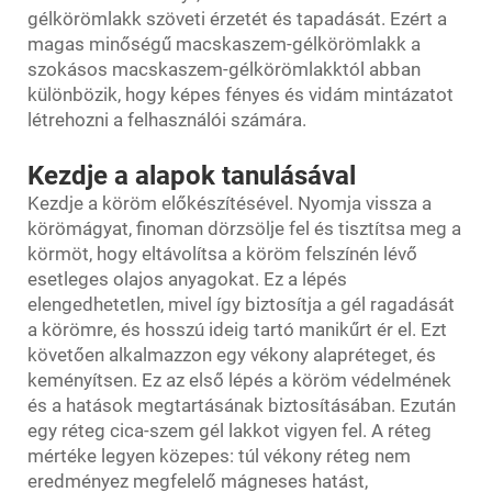
gélkörömlakk szöveti érzetét és tapadását. Ezért a
magas minőségű macskaszem-gélkörömlakk a
szokásos macskaszem-gélkörömlakktól abban
különbözik, hogy képes fényes és vidám mintázatot
létrehozni a felhasználói számára.
Kezdje a alapok tanulásával
Kezdje a köröm előkészítésével. Nyomja vissza a
körömágyat, finoman dörzsölje fel és tisztítsa meg a
körmöt, hogy eltávolítsa a köröm felszínén lévő
esetleges olajos anyagokat. Ez a lépés
elengedhetetlen, mivel így biztosítja a gél ragadását
a körömre, és hosszú ideig tartó manikűrt ér el. Ezt
követően alkalmazzon egy vékony alapréteget, és
keményítsen. Ez az első lépés a köröm védelmének
és a hatások megtartásának biztosításában. Ezután
egy réteg cica-szem gél lakkot vigyen fel. A réteg
mértéke legyen közepes: túl vékony réteg nem
eredményez megfelelő mágneses hatást,