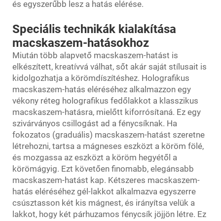
és egyszerűbb lesz a hatás elérése.
Speciális technikák kialakítása
macskaszem-hatásokhoz
Miután több alapvető macskaszem-hatást is
elkészített, kreatívvá válhat, sőt akár saját stílusait is
kidolgozhatja a körömdíszítéshez. Holografikus
macskaszem-hatás eléréséhez alkalmazzon egy
vékony réteg holografikus fedőlakkot a klasszikus
macskaszem-hatásra, mielőtt kiforrósítaná. Ez egy
szivárványos csillogást ad a fénycsíknak. Ha
fokozatos (graduális) macskaszem-hatást szeretne
létrehozni, tartsa a mágneses eszközt a köröm fölé,
és mozgassa az eszközt a köröm hegyétől a
körömágyig. Ezt követően finomabb, elegánsabb
macskaszem-hatást kap. Kétszeres macskaszem-
hatás eléréséhez gél-lakkot alkalmazva egyszerre
csúsztasson két kis mágnest, és irányítsa velük a
lakkot, hogy két párhuzamos fénycsík jöjjön létre. Ez