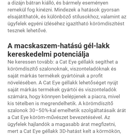
a dizájn bátran kiálló, és bármely eseményen
remekül fog kinézni. Mindezek a hatások gyorsan
elsajátíthatók, és különböző stílusokhoz, valamint az
ügyfelek egyéni ízléséhez igazítható körömdíszítést
tesznek lehetővé.
A macskaszem-hatású gél-lakk
kereskedelmi potenciálja
Ne keressen tovább: a Cat Eye géllakk segíthet a
körömdíszítő szalonoknak, viszonteladóknak és
saját márkás termékek gyártóinak a profit
növelésében. A Cat Eye géllakk lehetőséget nyújt
saját márkás termékek gyártói és viszonteladók
számára, hogy könnyen belépjenek a piacra, mivel
kis tételben is megrendelhetik. A körömdíszítő
szalonok 30–50%-kal emelhetik szolgáltatásaik árát
a Cat Eye köröm-művészet bevezetésével. Az
ügyfelek hajlandók a magasabb árat megfizetni,
mert a Cat Eye géllakk 3D-hatást kelt a körmökön,