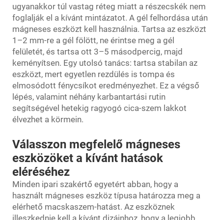
ugyanakkor túl vastag réteg miatt a részecskék nem
foglalják el a kívánt mintázatot. A gél felhordása után
mágneses eszközt kell használnia. Tartsa az eszközt
1–2 mm-re a gél fölött, ne érintse meg a gél
felületét, és tartsa ott 3–5 másodpercig, majd
keményítsen. Egy utolsó tanács: tartsa stabilan az
eszközt, mert egyetlen rezdülés is tompa és
elmosódott fénycsíkot eredményezhet. Ez a végső
lépés, valamint néhány karbantartási rutin
segítségével hetekig ragyogó cica-szem lakkot
élvezhet a körmein.
Válasszon megfelelő mágneses
eszközöket a kívánt hatások
eléréséhez
Minden ipari szakértő egyetért abban, hogy a
használt mágneses eszköz típusa határozza meg a
elérhető macskaszem-hatást. Az eszköznek
illeszkednie kell a kívánt dizájnhoz, hogy a legjobb