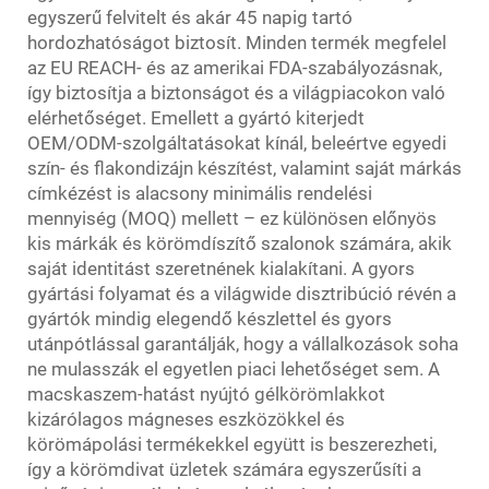
egyszerű felvitelt és akár 45 napig tartó
hordozhatóságot biztosít. Minden termék megfelel
az EU REACH- és az amerikai FDA-szabályozásnak,
így biztosítja a biztonságot és a világpiacokon való
elérhetőséget. Emellett a gyártó kiterjedt
OEM/ODM-szolgáltatásokat kínál, beleértve egyedi
szín- és flakondizájn készítést, valamint saját márkás
címkézést is alacsony minimális rendelési
mennyiség (MOQ) mellett – ez különösen előnyös
kis márkák és körömdíszítő szalonok számára, akik
saját identitást szeretnének kialakítani. A gyors
gyártási folyamat és a világwide disztribúció révén a
gyártók mindig elegendő készlettel és gyors
utánpótlással garantálják, hogy a vállalkozások soha
ne mulasszák el egyetlen piaci lehetőséget sem. A
macskaszem-hatást nyújtó gélkörömlakkot
kizárólagos mágneses eszközökkel és
körömápolási termékekkel együtt is beszerezheti,
így a körömdivat üzletek számára egyszerűsíti a