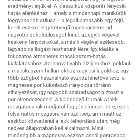
eredményt érjük el. A klasszikus központi fénycsík-
hatás eléréséhez – amely a mindennapi manikűrök
leggyakoribb stílusa – a legalkalmasabb egy fejű,
kerek eszköz. Egy kétvégű macskaszem-rúd
nagyobb sokoldalúságot kínál: az egyik végével
keskeny fénycsíkokat, a másik végével szélesebb,
lágyabb csillogást hozhatunk létre, így ideális a
fokozatos átmenetes macskaszem-hatás
kialakításához. Az innovatívabb dizájnokhoz, például
a macskaszem-hullámokhoz vagy csillagokhoz, egy
több szögből használható eszköz lehetővé teszi a
mágneses por különböző irányokba történő
elhelyezését, így nagyobb szabadságot biztosít a
por elrendezésénél. A különböző formák a lakk
mozgatásának módjától függően jönnek létre, ezért
folyamatos mozgásra van szükség, ami miatt az
eszközt közvetlenül a lakk felhordása után, még
nedves állapotában kell alkalmazni. Minél
minőségibb a mágneses eszköz, annál pontosabb