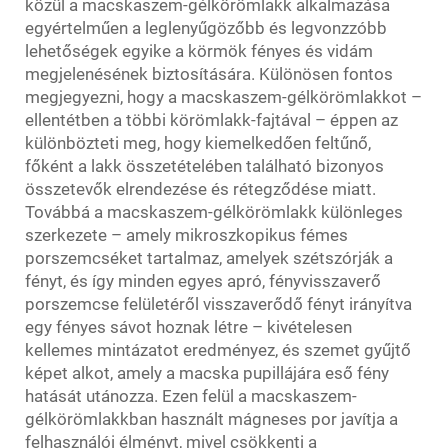
közül a macskaszem-gélkörömlakk alkalmazása
egyértelműen a leglenyűgözőbb és legvonzzóbb
lehetőségek egyike a körmök fényes és vidám
megjelenésének biztosítására. Különösen fontos
megjegyezni, hogy a macskaszem-gélkörömlakkot –
ellentétben a többi körömlakk-fajtával – éppen az
különbözteti meg, hogy kiemelkedően feltűnő,
főként a lakk összetételében található bizonyos
összetevők elrendezése és rétegződése miatt.
Továbbá a macskaszem-gélkörömlakk különleges
szerkezete – amely mikroszkopikus fémes
porszemcséket tartalmaz, amelyek szétszórják a
fényt, és így minden egyes apró, fényvisszaverő
porszemcse felületéről visszaverődő fényt irányítva
egy fényes sávot hoznak létre – kivételesen
kellemes mintázatot eredményez, és szemet gyűjtő
képet alkot, amely a macska pupillájára eső fény
hatását utánozza. Ezen felül a macskaszem-
gélkörömlakkban használt mágneses por javítja a
felhasználói élményt, mivel csökkenti a