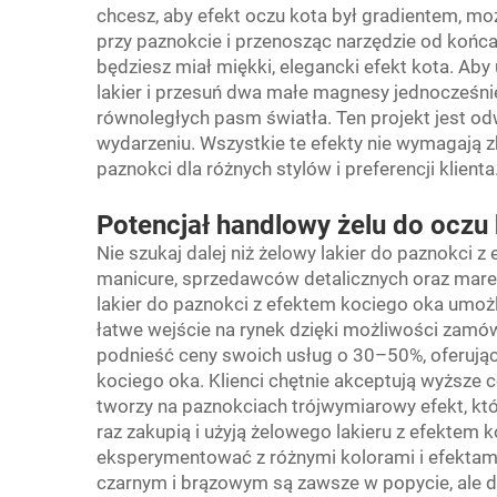
chcesz, aby efekt oczu kota był gradientem, mo
przy paznokcie i przenosząc narzędzie od końca 
będziesz miał miękki, elegancki efekt kota. Ab
lakier i przesuń dwa małe magnesy jednocześnie
równoległych pasm światła. Ten projekt jest od
wydarzeniu. Wszystkie te efekty nie wymagają z
paznokci dla różnych stylów i preferencji klienta
Potencjał handlowy żelu do oczu
Nie szukaj dalej niż żelowy lakier do paznokci 
manicure, sprzedawców detalicznych oraz marek
lakier do paznokci z efektem kociego oka um
łatwe wejście na rynek dzięki możliwości zamó
podnieść ceny swoich usług o 30–50%, oferują
kociego oka. Klienci chętnie akceptują wyższe 
tworzy na paznokciach trójwymiarowy efekt, któr
raz zakupią i użyją żelowego lakieru z efektem 
eksperymentować z różnymi kolorami i efektami
czarnym i brązowym są zawsze w popycie, ale d