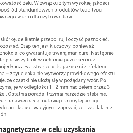
kowatość żelu. W związku z tym wysokiej jakości
ię spośród standardowych produktów tego typu
abawnego wzoru dla użytkowników.
kórkę, delikatnie przepoliruj i oczyść paznokieć,
pozostać. Etap ten jest kluczowy, ponieważ
znokcia, co gwarantuje trwałą manicure. Następnie
 to pierwszy krok w ochronie paznokci oraz
 pojedynczą warstwę żelu do paznokci z efektem
na – zbyt cienka nie wytworzy prawidłowego efektu
, że cząstki nie ułożą się w pożądany wzór. Po
trzymaj je w odległości 1–2 mm nad żelem przez 3–
żel. Ostatnia porada: trzymaj narzędzie stabilnie,
ć pojawienie się matowej i rozmytej smugi
edurami konserwacyjnymi zapewni, że Twój lakier z
dni.
magnetyczne w celu uzyskania