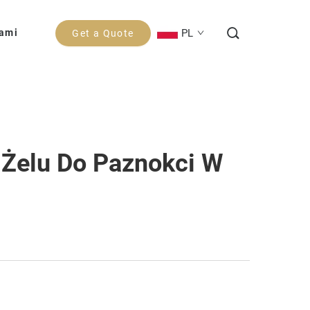
PL
Nami
Get a Quote
 Żelu Do Paznokci W