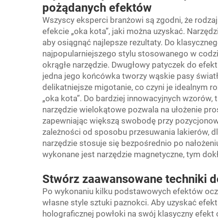
pożądanych efektów
Wszyscy eksperci branżowi są zgodni, że rodza
efekcie „oka kota”, jaki można uzyskać. Narzę
aby osiągnąć najlepsze rezultaty. Do klasyczneg
najpopularniejszego stylu stosowanego w codzi
okrągłe narzędzie. Dwugłowy patyczek do efekt
jedna jego końcówka tworzy wąskie pasy światł
delikatniejsze migotanie, co czyni je idealnym
„oka kota”. Do bardziej innowacyjnych wzorów, ta
narzędzie wielokątowe pozwala na ułożenie pr
zapewniając większą swobodę przy pozycjonow
zależności od sposobu przesuwania lakierów, dl
narzędzie stosuje się bezpośrednio po nałożeniu 
wykonane jest narzędzie magnetyczne, tym dokład
Stwórz zaawansowane techniki d
Po wykonaniu kilku podstawowych efektów ocz
własne style sztuki paznokci. Aby uzyskać efek
holograficznej powłoki na swój klasyczny efekt 