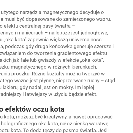
j użytego narzędzia magnetycznego decyduje o
dzie musi być dopasowane do zamierzonego wzoru,
o efektu centralnej pasy światła –
ennych manicurach – najlepsze jest jednogłowe,
u „oka kota” zapewnia większą uniwersalność:
a, podczas gdy druga końcówka generuje szersze i
 rozwiązaniem do tworzenia gradientowego efektu
kich jak fale lub gwiazdy w efekcie „oka kota”,
oszku magnetycznego w różnych kierunkach,
aniu proszku. Różne kształty można tworzyć w
atego ważne jest płynne, nieprzerwane ruchy – stąd
lakieru, gdy nadal jest on mokry. Im lepiej
niejszy i łatwiejszy w użyciu będzie efekt.
o efektów oczu kota
u kota, możesz być kreatywny, a nawet opracować
t holograficznego oka kota, nałóż cienką warstwę
oczu kota. To doda tęczy do pasma światła. Jeśli