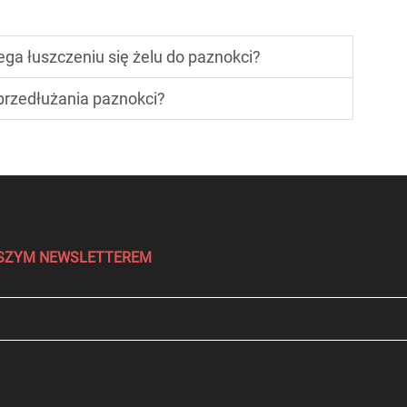
ega łuszczeniu się żelu do paznokci?
przedłużania paznokci?
NASZYM NEWSLETTEREM