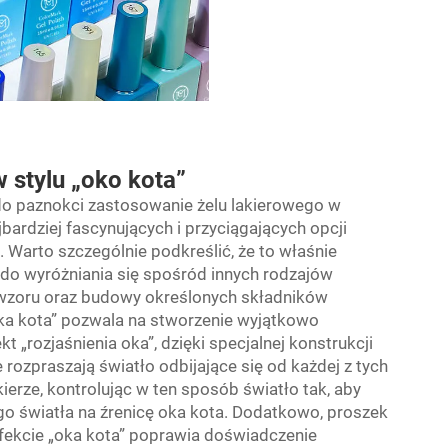
w stylu „oko kota”
do paznokci zastosowanie żelu lakierowego w
jbardziej fascynujących i przyciągających opcji
Warto szczególnie podkreślić, że to właśnie
 do wyróżniania się spośród innych rodzajów
 wzoru oraz budowy określonych składników
„oka kota” pozwala na stworzenie wyjątkowo
 „rozjaśnienia oka”, dzięki specjalnej konstrukcji
rozpraszają światło odbijające się od każdej z tych
ierze, kontrolując w ten sposób światło tak, aby
go światła na źrenicę oka kota. Dodatkowo, proszek
ekcie „oka kota” poprawia doświadczenie