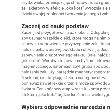
użytkownika, zmniejszając chropowatość i grud
żel lakierowy w efekcie „oka kota” wyróżnia s
dzięki swojej zdolności tworzenia jasnego i z
Zacznij od nauki podstaw
Zacznij od przygotowania paznokcia. Odepchnij s
aby usunąć wszelkie olejki, które mogą na nim 
zapewnia odpowiednie przyczepienie żelu do pa
nałóż cienką warstwę podkładu i utrwal ją. Jest
zapewnieniu długotrwałego efektu. Dalej nałóż
„oka kota”. Warstwa ta powinna być umiarkowa
magnetycznego, natomiast zbyt gruba spowoduje
nałożeniu żelu użyj narzędzia magnetycznego: 
5 sekund, nie dotykając żelu, a następnie utrwal 
ponieważ nawet lekkie drżenie może spowodowa
światła. Ten końcowy etap wraz z kilkoma proc
efektem „oka kota” będzie lśnić przez wiele tygo
Wybierz odpowiednie narzędzia 