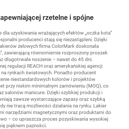
zapewniającej rzetelne i spójne
 dla uzyskiwania wrażających efektów „oczka kota”
jonalni producenci stają się niezastąpleni. Dzięki
lakierów żelowych firma ColorMark doskonała
a”, zawierającą równomiernie rozproszony proszek
z długotrwałe noszenie – nawet do 45 dni.
nej regulacji REACH oraz amerykańskiej agencji
 na rynkach światowych. Ponadto producent
enie niestandardowych kolorów i projektów
wet przy niskim minimalnym zamówieniu (MOQ), co
z salonów manicure. Dzięki szybkiej produkcji i
niają zawsze wystarczające zapasy oraz szybką
y nie tracą możliwości działania na rynku. Lakier
nymi narzędziami magnetycznymi oraz produktami do
owo – co upraszcza proces pozyskiwania wysokiej
 się pięknem paznokci.