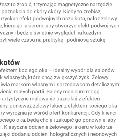
żesz to zrobić, trzymając magnetyczne narzędzie
paznokcia do skóry skóry. Kiedy to zrobisz,
y uzyskać efekt podwójnych oczu kota, nałóż żelowy
, kierując lakierem, aby stworzyć efekt podwójnych
ważny i będzie świetnie wyglądał na każdym
byt wiele czasu na praktykę i podniosą sztukę
.
 kotów
z efektem kociego oka – idealny wybór dla salonów
 własnych, które chcą zwiększyć zysk. Żelowy
ożliwia markom własnym i sprzedawcom detalicznym
wienia małych partii. Salony manicure mogą
c artystyczne malowanie paznokci z efektem
ceny, ponieważ żelowy lakier z efektem kociego oka
y wyróżnia je wśród ofert konkurencji. Gdy klienci
kociego oka, będą chcieli zakupić go ponownie, aby
. Klasyczne odcienie żelowego lakieru w kolorze
zięki dodaniu odcieni holograficznych i neonowych