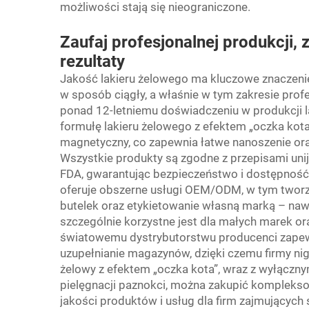
możliwości stają się nieograniczone.
Zaufaj profesjonalnej produkcji, 
rezultaty
Jakość lakieru żelowego ma kluczowe znaczenie
w sposób ciągły, a właśnie w tym zakresie profes
ponad 12-letniemu doświadczeniu w produkcji 
formułę lakieru żelowego z efektem „oczka kot
magnetyczny, co zapewnia łatwe nanoszenie ora
Wszystkie produkty są zgodne z przepisami unij
FDA, gwarantując bezpieczeństwo i dostępność
oferuje obszerne usługi OEM/ODM, w tym tworz
butelek oraz etykietowanie własną marką – na
szczególnie korzystne jest dla małych marek ora
światowemu dystrybutorstwu producenci zapew
uzupełnianie magazynów, dzięki czemu firmy nigd
żelowy z efektem „oczka kota”, wraz z wyłącz
pielęgnacji paznokci, można zakupić kompleks
jakości produktów i usług dla firm zajmujących