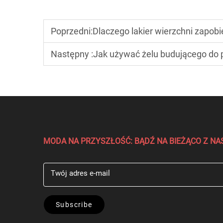
Poprzedni:
Dlaczego lakier wierzchni zapobi
Następny :
Jak używać żelu budującego do 
MODA NA PRZYSZŁOŚĆ: BĄDŹ NA BIEŻĄCO Z 
Twój adres e-mail
Subscribe