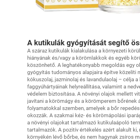
A kutikulák gyógyítását segítő 
A száraz kutikulák kialakulása a környezeti kör
hiányának és/vagy a körömlakkok és egyéb kö
köszönhető. A leghatékonyabb megoldás egy olya
gyógyítás tudományos alapjaira építve közelíti m
kókuszolaj, jazminolaj és lavandulaolaj – célja a
faggyúhártyáinak helyreállítása, valamint a n
védelem biztosítása. A növényi olajok mellett v
javítani a körömágy és a körömperem bőrének ál
folyamatokkal szemben, amelyek a bőr repedését
okozzák. A szakmai kéz- és körömápolási iparág
a növényi olajokat tartalmazó kutikulaápoló ter
tartalmazók. A pozitív értékelés azért alakult ki,
környékén lévő bőrbe, és nem hagynak zsíros m