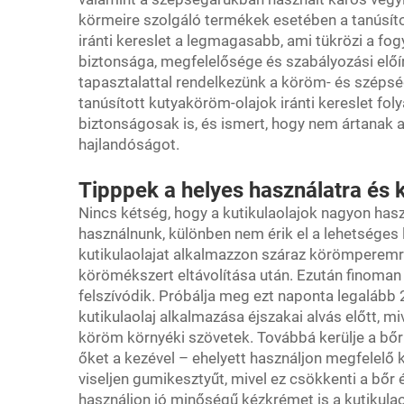
körmeire szolgáló termékek esetében a tanúsíto
iránti kereslet a legmagasabb, ami tükrözi a 
biztonsága, megfelelősége és szabályozási előír
tapasztalattal rendelkezünk a köröm- és szépség
tanúsított kutyaköröm-olajok iránti kereslet fo
biztonságosak is, és ismert, hogy nem ártanak a
hajlandóságot.
Tipppek a helyes használatra és 
Nincs kétség, hogy a kutikulaolajok nagyon has
használnunk, különben nem érik el a lehetséges
kutikulaolajat alkalmazzon száraz körömperem
körömékszert eltávolítása után. Ezután finoman 
felszívódik. Próbálja meg ezt naponta legalább
kutikulaolaj alkalmazása éjszakai alvás előtt, m
köröm környéki szövetek. Továbbá kerülje a bőrl
őket a kezével – ehelyett használjon megfelel
viseljen gumikesztyűt, mivel ez csökkenti a bőr
használjon jó minőségű kézkrémet is a kutikulaol