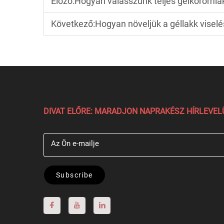
Előző:
Hogyan válasszunk teljes gélkörömla
Következő:
Hogyan növeljük a géllakk viselés
DIVAT ELŐRE: MARADJON NAPRAKÉSZ HÍRLEVE
Az Ön e-mailje
Subscribe