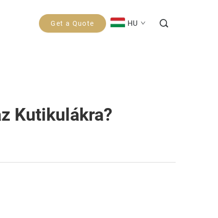
HU
Get a Quote
z Kutikulákra?