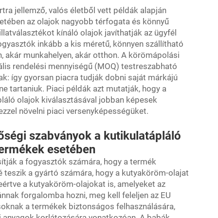
tra jellemző, valós életből vett példák alapján
etében az olajok nagyobb térfogata és könnyű
atválasztékot kínáló olajok javíthatják az ügyfél
ogyasztók inkább a kis méretű, könnyen szállítható
en, akár munkahelyen, akár otthon. A körömápolási
lis rendelési mennyiségű (MOQ) testreszabható
ak: így gyorsan piacra tudják dobni saját márkájú
ne tartaniuk. Piaci példák azt mutatják, hogy a
láló olajok kiválasztásával jobban képesek
s ezzel növelni piaci versenyképességüket.
ségi szabványok a kutikulatápláló
termékek esetében
sítják a fogyasztók számára, hogy a termék
 teszik a gyártó számára, hogy a kutyaköröm-olajat
eértve a kutyaköröm-olajokat is, amelyeket az
nnak forgalomba hozni, meg kell feleljen az EU
soknak a termékek biztonságos felhasználására,
i anyagok korlátozására vonatkozóan. A babák