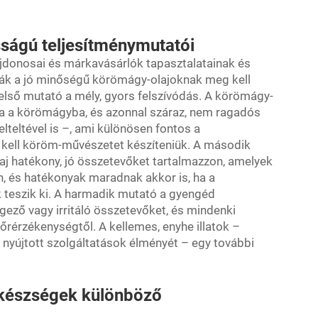
sságú teljesítménymutatói
jdonosai és márkavásárlók tapasztalatainak és
ták a jó minőségű körömágy-olajoknak meg kell
első mutató a mély, gyors felszívódás. A körömágy-
ia a körömágyba, és azonnal száraz, nem ragadós
lteltével is –, ami különösen fontos a
 kell köröm-művészetet készíteniük. A második
aj hatékony, jó összetevőket tartalmazzon, amelyek
, és hatékonyak maradnak akkor is, ha a
 teszik ki. A harmadik mutató a gyengéd
gező vagy irritáló összetevőket, és mindenki
őrérzékenységtől. A kellemes, enyhe illatok –
n nyújtott szolgáltatások élményét – egy további
 készségek különböző