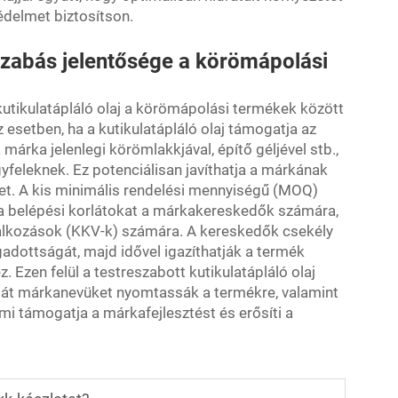
édelmet biztosítson.
eszabás jelentősége a körömápolási
tikulatápláló olaj a körömápolási termékek között
esetben, ha a kutikulatápláló olaj támogatja az
rka jelenlegi körömlakkjával, építő géljével stb.,
yfeleknek. Ez potenciálisan javíthatja a márkának
get. A kis minimális rendelési mennyiségű (MOQ)
a belépési korlátokat a márkakereskedők számára,
lalkozások (KKV-k) számára. A kereskedők csekély
gadottságát, majd idővel igazíthatják a termék
 Ezen felül a testreszabott kutikulatápláló olaj
aját márkanevüket nyomtassák a termékre, valamint
i támogatja a márkafejlesztést és erősíti a