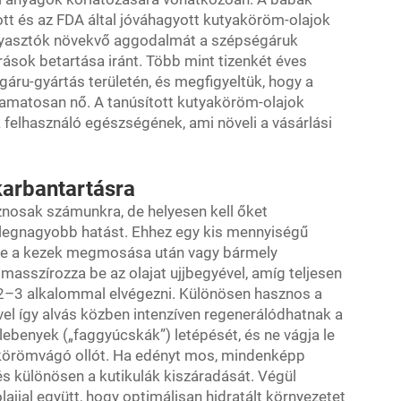
tt és az FDA által jóváhagyott kutyaköröm-olajok
fogyasztók növekvő aggodalmát a szépségáruk
ások betartása iránt. Több mint tizenkét éves
áru-gyártás területén, és megfigyeltük, hogy a
lyamatosan nő. A tanúsított kutyaköröm-olajok
 felhasználó egészségének, ami növeli a vásárlási
karbantartásra
znosak számunkra, de helyesen kell őket
 legnagyobb hatást. Ehhez egy kis mennyiségű
re a kezek megmosása után vagy bármely
masszírozza be az olajat ujjbegyével, amíg teljesen
 2–3 alkalommal elvégezni. Különösen hasznos a
ivel így alvás közben intenzíven regenerálódhatnak a
ebenyek („faggyúcskák”) letépését, és ne vágja le
ő körömvágó ollót. Ha edényt mos, mindenképp
 és különösen a kutikulák kiszáradását. Végül
ajjal együtt, hogy optimálisan hidratált környezetet