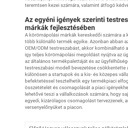
teremtsen kezei számára, valamint átfogó kédv
Az egyéni igények szerinti testr
márkák fejlesztésében
A körömápolási márkák kereskedői számára a ku
több különálló termék egyike. Azonban abban az 
OEM/ODM testreszabást, akkor kombinálható a má
így teljes körömápolási megoldást nyújtva az üg
az általános termékpalettáját és az ügyfélhűsé
testreszabási modell bevezetése csökkentette 
különösen a startupok és a kis- és közepes vál
befektetéssel tesztelhetik egy termékpiaci elfo
összetételét és csomagolását a piaci igényekhez.
lehetővé teszi a vállalkozások számára, hogy s
egyedi, kizárólagos csomagolást tervezzenek, am
versenyelőnyüket a piacon.