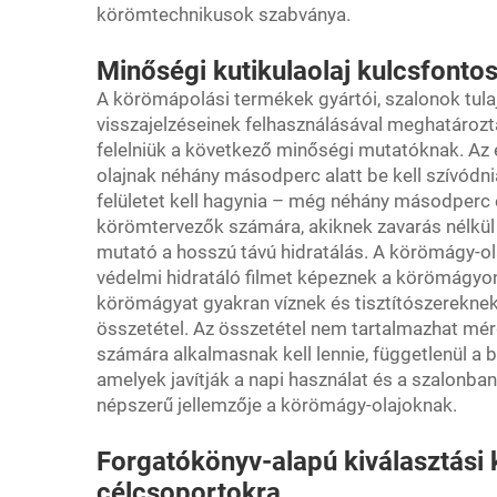
körömtechnikusok szabványa.
Minőségi kutikulaolaj kulcsfonto
A körömápolási termékek gyártói, szalonok tula
visszajelzéseinek felhasználásával meghatároz
felelniük a következő minőségi mutatóknak. Az 
olajnak néhány másodperc alatt be kell szívódn
felületet kell hagynia – még néhány másodperc e
körömtervezők számára, akiknek zavarás nélkül
mutató a hosszú távú hidratálás. A körömágy-ol
védelmi hidratáló filmet képeznek a körömágyon
körömágyat gyakran víznek és tisztítószereknek
összetétel. Az összetétel nem tartalmazhat mér
számára alkalmasnak kell lennie, függetlenül a b
amelyek javítják a napi használat és a szalonba
népszerű jellemzője a körömágy-olajoknak.
Forgatókönyv-alapú kiválasztási
célcsoportokra