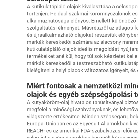
A kutikulatápláló olajok kiválasztása a célcsopor
történjen. Például szakmai körömnyszalonok es
alkalmazhatósága előnyös. Emellett különböző ill
szolgáltatási élményét. Másrészről az átlagos f
és újraalkalmazható olajokat részesítik előnyb
márkák kereskedői számára az alacsony minimá
kutikulatápláló olajok ideális megoldást nyújtan
termékeiket anélkül, hogy túl sok készletet kelle
márkák kereskedői a testreszabható kutikulatáp
kielégíteni a helyi piacok változatos igényeit, é
Miért fontosak a nemzetközi minő
olajok és egyéb szépségápolási 
A kutyaköröm-olaj hivatalos tanúsítványai bizto
megfelel a minőségi szabványoknak, és lehetővé
világszerte értékesítse. Minden szépségáru, bel
Európai Unióban és az Egyesült Államokban kívá
REACH- és az amerikai FDA-szabályozási előírá
valamint a szépségárukban használt káros vegy