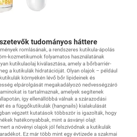
összetevők tudományos háttere
ülmények romlásának, a rendszeres kutikula-ápolás
röm-kozmetikumok folyamatos használatának
n kutikulaolaj kiválasztása, amely a bőrbarriér-
eg a kutikulák hidratációját. Olyan olajok – például
 kutikulák környékén lévő bőr lipideinek és
edvesség elpárolgását megakadályozó nedvességzáró
itaminokat is tartalmaznak, amelyek segítenek
lapotán, így ellenállóbbá válnak a szárazodási
 és a függőkutikulák (hangnails) kialakulását
ban végzett kutatások többször is igazolták, hogy
mékek hatékonyabbak, mint a ásványi olajt
 mert a növényi olajok jól felszívódnak a kutikulák
aradékot. Ez már több mint egy évtizede a szakmai