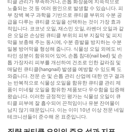
티클 관리가 부족하거나, 손톱 화장품에 지속적으로
노출되는 것 등 여러 원인으로 발생할 수 있습니다. 피
부 장벽 복구 과학을 기반으로 큐티클 부위의 수분 공
급을 다루는 큐티클 오일을 선택하는 것이 가장 효과
적입니다. 코코넛 오일, 재스민 오일, 라벤더 오일과 같
은 오일은 손상된 큐티클 부위의 피부 지질막 및 피지
막을 보충해 주는 동시에, 수분 증발을 방지하는 수분
밀봉 방어막을 형성해 줍니다. 식물성 오일 외에도 비
타민 성분이 함유되어 있어, 손톱 침대(nail bed) 및 손
톱 가장자리 피부를 개선하여 건조로 인한 갈라짐 및
매달린 큐티클(hangnail) 발생을 예방할 수 있도록 도
와줍니다. 전문 손 및 손톱 관리 산업에 대한 연구 결과
는 반복적으로 식물성 오일을 함유한 큐티클 관리 제
품이 미네랄 오일을 함유한 제품보다 우수함을 입증해
왔습니다. 이러한 긍정적인 평가는 식물성 오일이 큐
티클 피부에 잘 흡수되어 끈적임이나 유분 잔여물이
남지 않기 때문입니다. 이는 이미 10년 이상 전문 네일
테크니션들이 준수해 온 표준입니다.
질량 커티클 오일의 주요 성과 지표