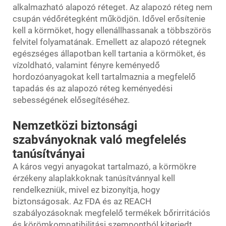
alkalmazható alapozó réteget. Az alapozó réteg nem
csupán védőrétegként működjön. Idővel erősítenie
kell a körmöket, hogy ellenállhassanak a többszörös
felvitel folyamatának. Emellett az alapozó rétegnek
egészséges állapotban kell tartania a körmöket, és
vízoldható, valamint fényre keményedő
hordozóanyagokat kell tartalmaznia a megfelelő
tapadás és az alapozó réteg keményedési
sebességének elősegítéséhez.
Nemzetközi biztonsági
szabványoknak való megfelelés
tanúsítványai
A káros vegyi anyagokat tartalmazó, a körmökre
érzékeny alaplakkoknak tanúsítvánnyal kell
rendelkezniük, mivel ez bizonyítja, hogy
biztonságosak. Az FDA és az REACH
szabályozásoknak megfelelő termékek bőrirritációs
és körömkompatibilitási szempontból kiterjedt