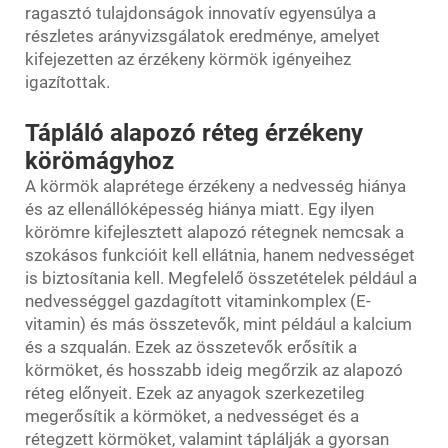
ragasztó tulajdonságok innovatív egyensúlya a
részletes arányvizsgálatok eredménye, amelyet
kifejezetten az érzékeny körmök igényeihez
igazítottak.
Tápláló alapozó réteg érzékeny
körömágyhoz
A körmök alaprétege érzékeny a nedvesség hiánya
és az ellenállóképesség hiánya miatt. Egy ilyen
körömre kifejlesztett alapozó rétegnek nemcsak a
szokásos funkcióit kell ellátnia, hanem nedvességet
is biztosítania kell. Megfelelő összetételek például a
nedvességgel gazdagított vitaminkomplex (E-
vitamin) és más összetevők, mint például a kalcium
és a szqualán. Ezek az összetevők erősítik a
körmöket, és hosszabb ideig megőrzik az alapozó
réteg előnyeit. Ezek az anyagok szerkezetileg
megerősítik a körmöket, a nedvességet és a
rétegzett körmöket, valamint táplálják a gyorsan