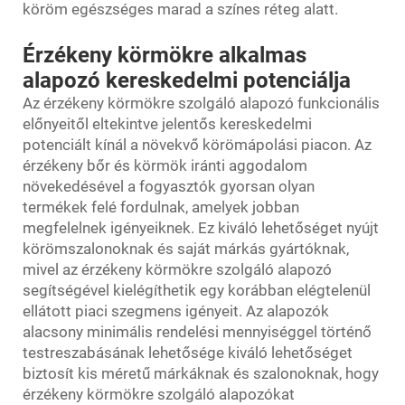
köröm egészséges marad a színes réteg alatt.
Érzékeny körmökre alkalmas
alapozó kereskedelmi potenciálja
Az érzékeny körmökre szolgáló alapozó funkcionális
előnyeitől eltekintve jelentős kereskedelmi
potenciált kínál a növekvő körömápolási piacon. Az
érzékeny bőr és körmök iránti aggodalom
növekedésével a fogyasztók gyorsan olyan
termékek felé fordulnak, amelyek jobban
megfelelnek igényeiknek. Ez kiváló lehetőséget nyújt
körömszalonoknak és saját márkás gyártóknak,
mivel az érzékeny körmökre szolgáló alapozó
segítségével kielégíthetik egy korábban elégtelenül
ellátott piaci szegmens igényeit. Az alapozók
alacsony minimális rendelési mennyiséggel történő
testreszabásának lehetősége kiváló lehetőséget
biztosít kis méretű márkáknak és szalonoknak, hogy
érzékeny körmökre szolgáló alapozókat