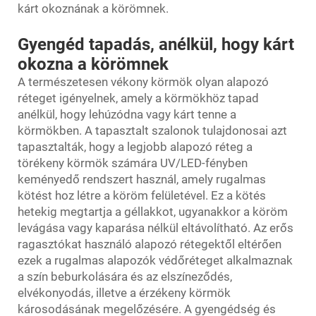
kárt okoznának a körömnek.
Gyengéd tapadás, anélkül, hogy kárt
okozna a körömnek
A természetesen vékony körmök olyan alapozó
réteget igényelnek, amely a körmökhöz tapad
anélkül, hogy lehúzódna vagy kárt tenne a
körmökben. A tapasztalt szalonok tulajdonosai azt
tapasztalták, hogy a legjobb alapozó réteg a
törékeny körmök számára UV/LED-fényben
keményedő rendszert használ, amely rugalmas
kötést hoz létre a köröm felületével. Ez a kötés
hetekig megtartja a géllakkot, ugyanakkor a köröm
levágása vagy kaparása nélkül eltávolítható. Az erős
ragasztókat használó alapozó rétegektől eltérően
ezek a rugalmas alapozók védőréteget alkalmaznak
a szín beburkolására és az elszíneződés,
elvékonyodás, illetve a érzékeny körmök
károsodásának megelőzésére. A gyengédség és