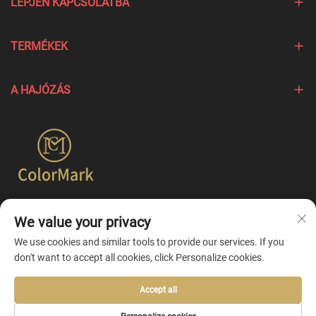
LÉPJEN KAPCSOLATBA
TERMÉKEK
A HAJÓZÁS
A Colormark a különböző márkák egyedi jellemzőit kiemelő
We value your privacy
termékek létrehozására összpontosít, és egyszerűbb
egyesített testreszabási szolgáltatásokat kínál.
We use cookies and similar tools to provide our services. If you
don't want to accept all cookies, click Personalize cookies.
Accept all
Copyright © 2026 by Ningbo Colormark Cosmetics Co., Ltd. -