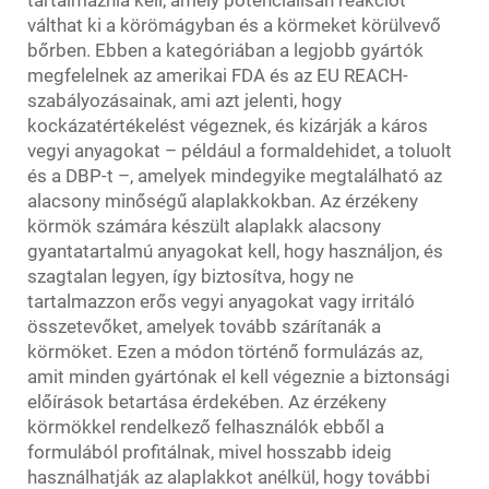
tartalmaznia kell, amely potenciálisan reakciót
válthat ki a körömágyban és a körmeket körülvevő
bőrben. Ebben a kategóriában a legjobb gyártók
megfelelnek az amerikai FDA és az EU REACH-
szabályozásainak, ami azt jelenti, hogy
kockázatértékelést végeznek, és kizárják a káros
vegyi anyagokat – például a formaldehidet, a toluolt
és a DBP-t –, amelyek mindegyike megtalálható az
alacsony minőségű alaplakkokban. Az érzékeny
körmök számára készült alaplakk alacsony
gyantatartalmú anyagokat kell, hogy használjon, és
szagtalan legyen, így biztosítva, hogy ne
tartalmazzon erős vegyi anyagokat vagy irritáló
összetevőket, amelyek tovább szárítanák a
körmöket. Ezen a módon történő formulázás az,
amit minden gyártónak el kell végeznie a biztonsági
előírások betartása érdekében. Az érzékeny
körmökkel rendelkező felhasználók ebből a
formulából profitálnak, mivel hosszabb ideig
használhatják az alaplakkot anélkül, hogy további