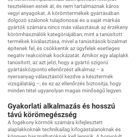
tesztelésen estek át, és nem tartalmaznak káros
vegyi anyagokat. A körömtermékek gyártásában
dolgozó szalonok tulajdonosai és a saját márkás
gyártók számára nincs más választásuk az érzékeny
körömhasználók kategóriájában, mint a tanúsított
termékek kiválasztása, mivel a tanúsítások bizalmat
építenek fel, és csökkentik az ügyfelek esetleges
negatív reakcióinak kockázatát. Amikor egy alaplakk
tanúsított, az azt jelzi, hogy a gyártó szigorú
gyártásközpontú ellenőrzést alkalmaz – a
nyersanyag-választástól kezdve a késztermék
vizsgálatáig –, és ez az ellenőrzés biztosítja, hogy
minden tétel ugyanolyan magas minőségű legyen.
Gyakorlati alkalmazás és hosszú
távú körömegészség
A fogékony körmök számára kifejlesztett
alaplakkoknak technikailag kifogástalanoknak és
könnyen használhatóknak kell lenniük. A bonyolult