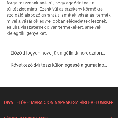
forgalmazzanak anélkül, hogy aggódnának a
túlkészlet miatt. Ezenkívül az érzékeny körmökre
szolgáló alapozó garantált ismételt vásárlási termék,
mivel a vásárlók egyre jobban elégedettek lesznek,
és újra visszatérnek olyan termékekért, amelyek
kielégítik igényeiket.
Előző :
Hogyan növeljük a géllakk hordozási idejét?
Következő :
Mi teszi különlegessé a gumialapú gél alapozót a hagyományos alapozóként használt termékekkel szemben?
DIVAT ELŐRE: MARADJON NAPRAKÉSZ HÍRLEVELÜNKKEL