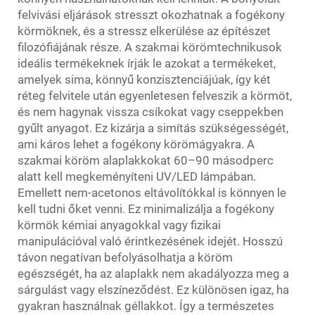
felvivási eljárások stresszt okozhatnak a fogékony
körmöknek, és a stressz elkerülése az építészet
filozófiájának része. A szakmai körömtechnikusok
ideális termékeknek írják le azokat a termékeket,
amelyek sima, könnyű konzisztenciájúak, így két
réteg felvitele után egyenletesen felveszik a körmöt,
és nem hagynak vissza csíkokat vagy cseppekben
gyűlt anyagot. Ez kizárja a simítás szükségességét,
ami káros lehet a fogékony körömágyakra. A
szakmai köröm alaplakkokat 60–90 másodperc
alatt kell megkeményíteni UV/LED lámpában.
Emellett nem-acetonos eltávolítókkal is könnyen le
kell tudni őket venni. Ez minimalizálja a fogékony
körmök kémiai anyagokkal vagy fizikai
manipulációval való érintkezésének idejét. Hosszú
távon negatívan befolyásolhatja a köröm
egészségét, ha az alaplakk nem akadályozza meg a
sárgulást vagy elszíneződést. Ez különösen igaz, ha
gyakran használnak géllakkot. Így a természetes