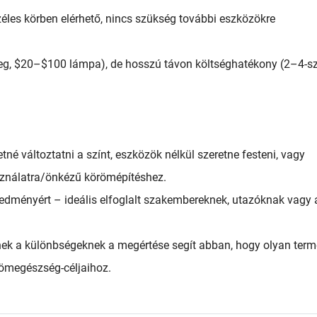
les körben elérhető, nincs szükség további eszközökre
eg, $20–$100 lámpa), de hosszú távon költséghatékony (2–4-sz
é változtatni a színt, eszközök nélkül szeretne festeni, vagy
sználatra/önkézű körömépítéshez.
redményért – ideális elfoglalt szakembereknek, utazóknak vagy 
ek a különbségeknek a megértése segít abban, hogy olyan term
römegészség-céljaihoz.