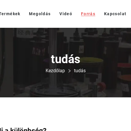
Termékek
Megoldás
Videó
Forrás
Kapcsolat
tudás
Kezdőlap
tudás
Mi a különbség?