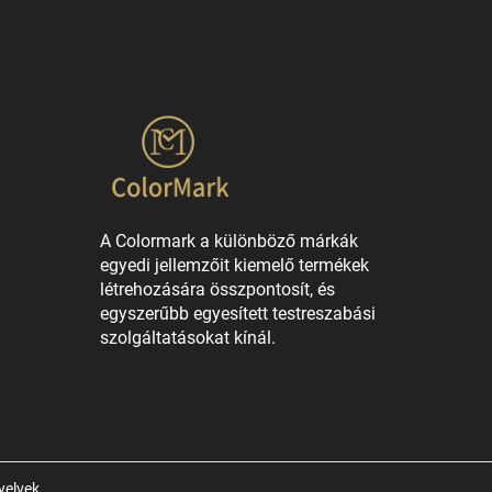
A Colormark a különböző márkák
egyedi jellemzőit kiemelő termékek
létrehozására összpontosít, és
egyszerűbb egyesített testreszabási
szolgáltatásokat kínál.
yelvek