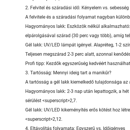
2. Felvitel és száradási idő: Kényelem vs. sebesség
A felvitele és a száradási folyamat nagyban külön
Hagyományos lakk: Eszközök nélkül alkalmazható: 
elpárolgásával szárad (30 perc vagy több), amíg t
Gél lakk: UV/LED lámpát igényel. Alapréteg, 1-2 sz
Teljesen megszárad 2-3 perc alatt, azonnal kenődé
Profi tipp: Kezdők egyszerűség kedvéért használha
3. Tartósság: Mennyi ideig tart a manikűr?
A tartósság a gél lakk kiemelkedő tulajdonsága az
Hagyományos lakk: 2-3 nap után lepattogzik, a hét 
sérülést <superscript>2,7.
Gél lakk: UV/LED kikeményítés erős kötést hoz létre
<superscript>2,12.
4. Eltávolítás folyamata: Egyszerű vs. Időigényes