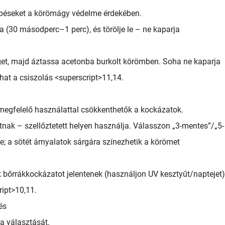
lépéseket a körömágy védelme érdekében.
(30 másodperc–1 perc), és törölje le – ne kaparja
éteget, majd áztassa acetonba burkolt körömben. Soha ne kaparja
at a csiszolás <superscript>11,14.
egfelelő használattal csökkenthetők a kockázatok.
nak – szellőztetett helyen használja. Válasszon „3-mentes”/„5-
; a sötét árnyalatok sárgára színezhetik a körömet
 bőrrákkockázatot jelentenek (használjon UV kesztyűt/naptejet)
ript>10,11.
és
a választását.