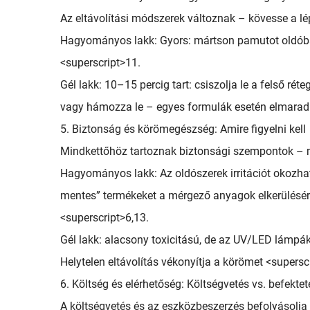
Az eltávolítási módszerek változnak – kövesse a 
Hagyományos lakk: Gyors: mártson pamutot oldóba 
<superscript>11.
Gél lakk: 10–15 percig tart: csiszolja le a felső r
vagy hámozza le – egyes formulák esetén elmaradh
5. Biztonság és körömegészség: Amire figyelni kell
Mindkettőhöz tartoznak biztonsági szempontok – m
Hagyományos lakk: Az oldószerek irritációt okozhat
mentes” termékeket a mérgező anyagok elkerülésére
<superscript>6,13.
Gél lakk: alacsony toxicitású, de az UV/LED lámpák
Helytelen eltávolítás vékonyítja a körömet <supersc
6. Költség és elérhetőség: Költségvetés vs. befektet
A költségvetés és az eszközbeszerzés befolyásolja 