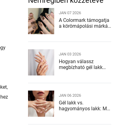
Nemrégiben közzétéve
JAN 07 2026
A Colormark támogatja
a körömápolási márkák
növekedését
egy
JAN 03 2026
Hogyan válassz
megbízható gél lakk
gyártót?
ket,
JAN 06 2026
dhez
Gél lakk vs.
hagyományos lakk: Mi
a különbség?