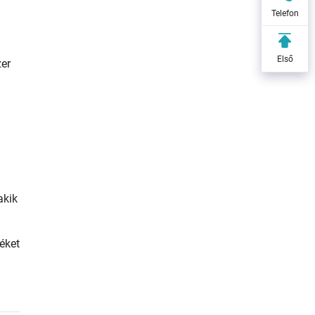
Telefon
Első
er
akik
éket