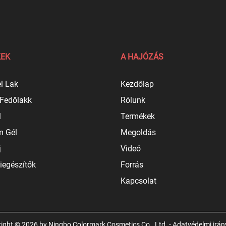
EK
A HAJÓZÁS
l Lak
Kezdőlap
 Fedőlakk
Rólunk
l
Termékek
 Gél
Megoldás
j
Videó
iegészítők
Forrás
Kapcsolat
ight © 2026 by Ningbo Colormark Cosmetics Co., Ltd. -
Adatvédelmi irán