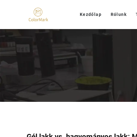
Kezdőlap
Rólunk
Gél lakk vs. hagyományos lakk: 