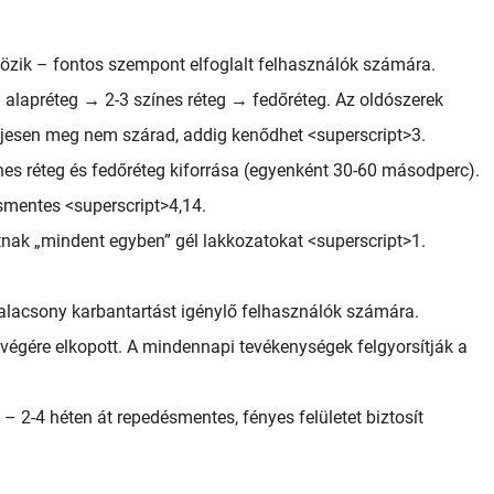
bözik – fontos szempont elfoglalt felhasználók számára.
alapréteg → 2-3 színes réteg → fedőréteg. Az oldószerek
eljesen meg nem szárad, addig kenődhet <superscript>3.
ínes réteg és fedőréteg kiforrása (egyenként 30-60 másodperc).
smentes <superscript>4,14.
tnak „mindent egyben” gél lakkozatokat <superscript>1.
 alacsony karbantartást igénylő felhasználók számára.
végére elkopott. A mindennapi tevékenységek felgyorsítják a
 – 2-4 héten át repedésmentes, fényes felületet biztosít