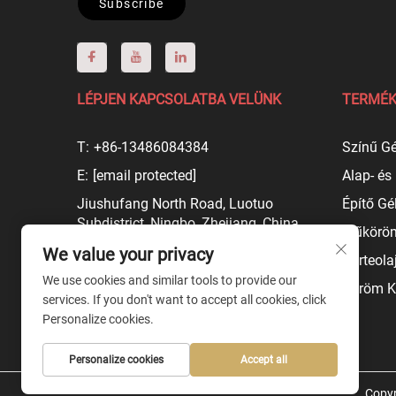
Subscribe
LÉPJEN KAPCSOLATBA VELÜNK
TERMÉK
T:
+86-13486084384
Színű Gé
E:
[email protected]
Alap- és
Jiushufang North Road, Luotuo
Építő Gé
Subdistrict, Ningbo, Zhejiang, China
Műköröm
We value your privacy
Körteola
We use cookies and similar tools to provide our
Köröm K
services. If you don't want to accept all cookies, click
Personalize cookies.
Personalize cookies
Accept all
Copyr