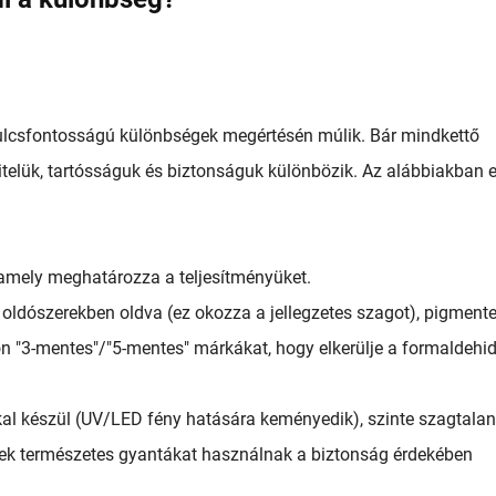
kulcsfontosságú különbségek megértésén múlik. Bár mindkettő
vitelük, tartósságuk és biztonságuk különbözik. Az alábbiakban 
 amely meghatározza a teljesítményüket.
 oldószerekben oldva (ez okozza a jellegzetes szagot), pigmente
on "3-mentes"/"5-mentes" márkákat, hogy elkerülje a formaldehi
okkal készül (UV/LED fény hatására keményedik), szinte szagtalan
kek természetes gyantákat használnak a biztonság érdekében