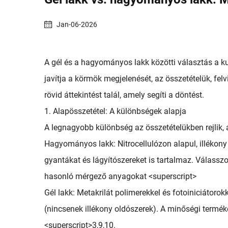
Jan-06-2026
A gél és a hagyományos lakk közötti választás a 
javítja a körmök megjelenését, az összetételük, fel
rövid áttekintést talál, amely segíti a döntést.
1. Alapösszetétel: A különbségek alapja
A legnagyobb különbség az összetételükben rejlik,
Hagyományos lakk: Nitrocellulózon alapul, illékony
gyantákat és lágyítószereket is tartalmaz. Válassz
hasonló mérgező anyagokat <superscript>
Gél lakk: Metakrilát polimerekkel és fotoiniciátor
(nincsenek illékony oldószerek). A minőségi termé
<superscript>3,9,10.