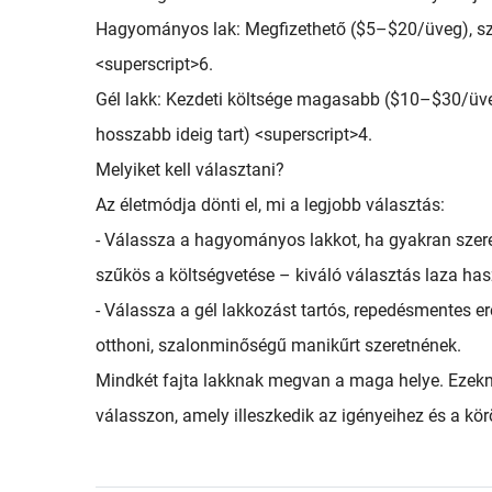
Hagyományos lak: Megfizethető ($5–$20/üveg), szé
<superscript>6.
Gél lakk: Kezdeti költsége magasabb ($10–$30/üv
hosszabb ideig tart) <superscript>4.
Melyiket kell választani?
Az életmódja dönti el, mi a legjobb választás:
- Válassza a hagyományos lakkot, ha gyakran szeretn
szűkös a költségvetése – kiváló választás laza ha
- Válassza a gél lakkozást tartós, repedésmentes e
otthoni, szalonminőségű manikűrt szeretnének.
Mindkét fajta lakknak megvan a maga helye. Ezekn
válasszon, amely illeszkedik az igényeihez és a kö