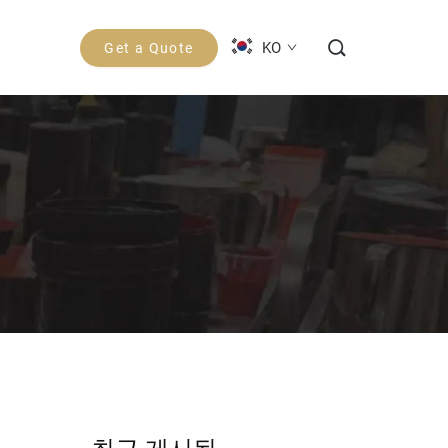
KO
Get a Quote