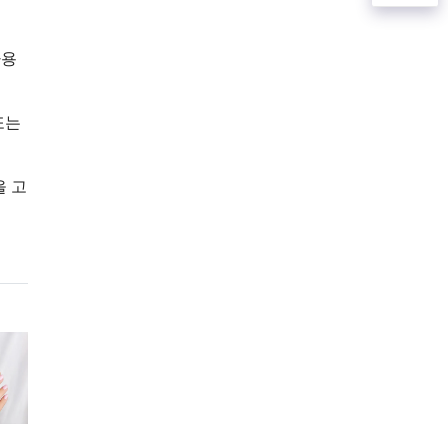
사용
또는
을 고