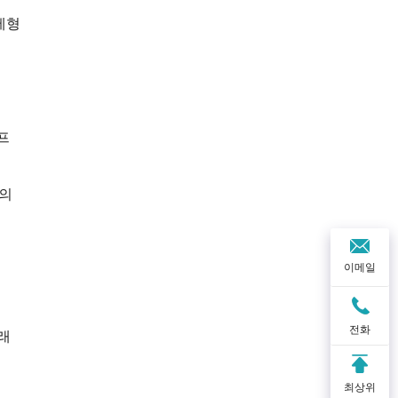
제형
프
주의
이메일
전화
오래
최상위