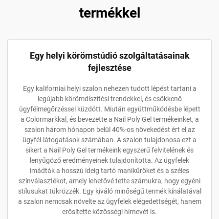
termékkel
Egy helyi körömstúdió szolgáltatásainak
fejlesztése
Egy kaliforniai helyi szalon nehezen tudott lépést tartani a
legújabb körömdíszítési trendekkel, és csökkenő
ügyfélmegőrzéssel küzdött. Miután együttműködésbe lépett
a Colormarkkal, és bevezette a Nail Poly Gel termékeinket, a
szalon három hónapon belül 40%-os növekedést ért el az
ügyfél-látogatások számában. A szalon tulajdonosa ezt a
sikert a Nail Poly Gel termékeink egyszerű felvitelének és
lenyűgöző eredményeinek tulajdonította. Az ügyfelek
imádták a hosszú ideig tartó manikűröket és a széles
színválasztékot, amely lehetővé tette számukra, hogy egyéni
stílusukat tükrözzék. Egy kiváló minőségű termék kínálatával
a szalon nemcsak növelte az ügyfelek elégedettségét, hanem
erősítette közösségi hírnevét is.