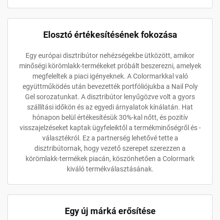
Elosztó értékesítésének fokozása
Egy európai disztribútor nehézségekbe ütközött, amikor
minőségi körömlakk-termékeket próbált beszerezni, amelyek
megfeleltek a piaci igényeknek. A Colormarkkal való
együttműködés után bevezették portfóliójukba a Nail Poly
Gel sorozatunkat. A disztribútor lenyűgözve volt a gyors
szállítási időkön és az egyedi árnyalatok kínálatán. Hat
hónapon belül értékesítésük 30%-kal nőtt, és pozitív
visszajelzéseket kaptak ügyfeleiktől a termékminőségről és -
választékról. Ez a partnerség lehetővé tette a
disztribútornak, hogy vezető szerepet szerezzen a
körömlakk-termékek piacán, köszönhetően a Colormark
kiváló termékválasztásának.
Egy új márká erősítése