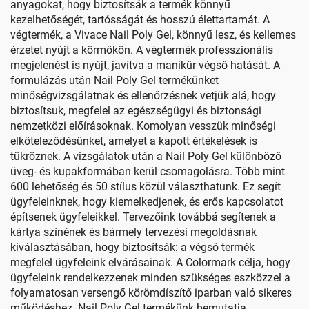
anyagokat, hogy biztosítsák a termék könnyű
kezelhetőségét, tartósságát és hosszú élettartamát. A
végtermék, a Vivace Nail Poly Gel, könnyű lesz, és kellemes
érzetet nyújt a körmökön. A végtermék professzionális
megjelenést is nyújt, javítva a manikűr végső hatását. A
formulázás után Nail Poly Gel termékünket
minőségvizsgálatnak és ellenőrzésnek vetjük alá, hogy
biztosítsuk, megfelel az egészségügyi és biztonsági
nemzetközi előírásoknak. Komolyan vesszük minőségi
elköteleződésünket, amelyet a kapott értékelések is
tükröznek. A vizsgálatok után a Nail Poly Gel különböző
üveg- és kupakformában kerül csomagolásra. Több mint
600 lehetőség és 50 stílus közül választhatunk. Ez segít
ügyfeleinknek, hogy kiemelkedjenek, és erős kapcsolatot
építsenek ügyfeleikkel. Tervezőink továbbá segítenek a
kártya színének és bármely tervezési megoldásnak
kiválasztásában, hogy biztosítsák: a végső termék
megfelel ügyfeleink elvárásainak. A Colormark célja, hogy
ügyfeleink rendelkezzenek minden szükséges eszközzel a
folyamatosan versengő körömdíszítő iparban való sikeres
működéshez. Nail Poly Gel termékünk bemutatja