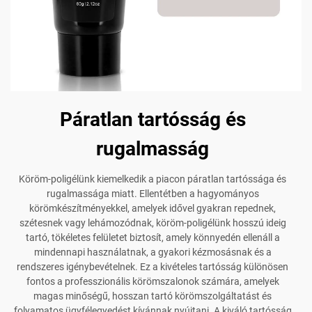
Páratlan tartósság és
rugalmasság
Köröm-poligélünk kiemelkedik a piacon páratlan tartóssága és
rugalmassága miatt. Ellentétben a hagyományos
körömkészítményekkel, amelyek idővel gyakran repednek,
szétesnek vagy lehámozódnak, köröm-poligélünk hosszú ideig
tartó, tökéletes felületet biztosít, amely könnyedén ellenáll a
mindennapi használatnak, a gyakori kézmosásnak és a
rendszeres igénybevételnek. Ez a kivételes tartósság különösen
fontos a professzionális körömszalonok számára, amelyek
magas minőségű, hosszan tartó körömszolgáltatást és
folyamatos ügyfélegyedést kívánnak nyújtani. A kiváló tartósság