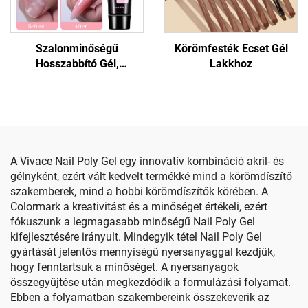
Szalonminőségű
Körömfesték Ecset Gél
Hosszabbító Gél,
Lakkhoz
Repedésálló Tapadás
A Vivace Nail Poly Gel egy innovatív kombináció akril- és
gélnyként, ezért vált kedvelt termékké mind a körömdíszítő
szakemberek, mind a hobbi körömdíszítők körében. A
Colormark a kreativitást és a minőséget értékeli, ezért
fókuszunk a legmagasabb minőségű Nail Poly Gel
kifejlesztésére irányult. Mindegyik tétel Nail Poly Gel
gyártását jelentős mennyiségű nyersanyaggal kezdjük,
hogy fenntartsuk a minőséget. A nyersanyagok
összegyűjtése után megkezdődik a formulázási folyamat.
Ebben a folyamatban szakembereink összekeverik az