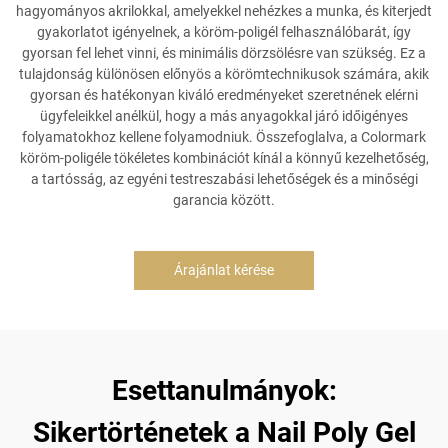
hagyományos akrilokkal, amelyekkel nehézkes a munka, és kiterjedt
gyakorlatot igényelnek, a köröm-poligél felhasználóbarát, így
gyorsan fel lehet vinni, és minimális dörzsölésre van szükség. Ez a
tulajdonság különösen előnyös a körömtechnikusok számára, akik
gyorsan és hatékonyan kiváló eredményeket szeretnének elérni
ügyfeleikkel anélkül, hogy a más anyagokkal járó időigényes
folyamatokhoz kellene folyamodniuk. Összefoglalva, a Colormark
köröm-poligéle tökéletes kombinációt kínál a könnyű kezelhetőség,
a tartósság, az egyéni testreszabási lehetőségek és a minőségi
garancia között.
Árajánlat kérése
Esettanulmányok:
Sikertörténetek a Nail Poly Gel