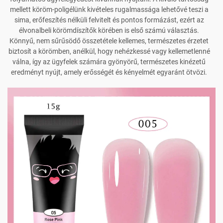
mellett köröm-poligélünk kivételes rugalmassága lehetővé teszi a
sima, erőfeszítés nélküli felvitelt és pontos formázást, ezért az
élvonalbeli körömdíszítők körében is első számú választás.
Könnyű, nem sűrűsödő összetétele kellemes, természetes érzetet
biztosít a körömben, anélkül, hogy nehézkessé vagy kellemetlenné
válna, így az ügyfelek számára gyönyörű, természetes kinézetű
eredményt nyújt, amely erősségét és kényelmét egyaránt ötvözi.