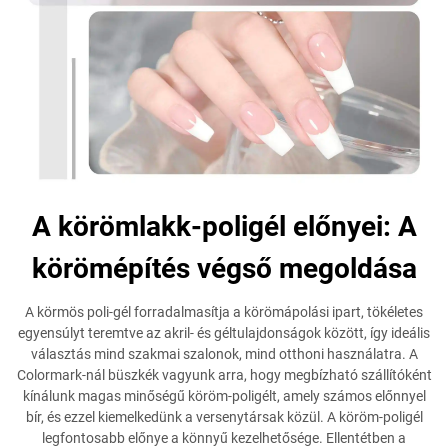
A körömlakk-poligél előnyei: A
körömépítés végső megoldása
A körmös poli-gél forradalmasítja a körömápolási ipart, tökéletes
egyensúlyt teremtve az akril- és géltulajdonságok között, így ideális
választás mind szakmai szalonok, mind otthoni használatra. A
Colormark-nál büszkék vagyunk arra, hogy megbízható szállítóként
kínálunk magas minőségű köröm-poligélt, amely számos előnnyel
bír, és ezzel kiemelkedünk a versenytársak közül. A köröm-poligél
legfontosabb előnye a könnyű kezelhetősége. Ellentétben a