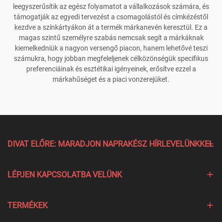
leegyszerűsítik az egész folyamatot a vállalkozások számára, és
támogatják az egyedi tervezést a csomagolástól és címkézéstől
kezdve a színkártyákon át a termék márkanevén keresztül. Ez a
magas szintű személyre szabás nemcsak segít a márkáknak
kiemelkedniük a nagyon versengő piacon, hanem lehetővé teszi
számukra, hogy jobban megfeleljenek célközönségük specifikus
preferenciáinak és esztétikai igényeinek, erősítve ezzel a
márkahűséget és a piaci vonzerejüket.
DIVAT ELŐRE: MARADJON NAPRAKÉSZ HÍRLEVELÜNKKEL
LÉPJEN KAPCSOLATBA VELÜNK
TERMÉKEK