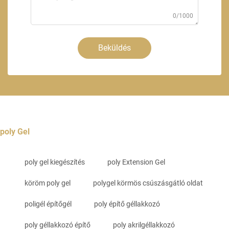
0/1000
Beküldés
poly Gel
poly gel kiegészítés
poly Extension Gel
köröm poly gel
polygel körmös csúszásgátló oldat
poligél építőgél
poly építő géllakkozó
poly géllakkozó építő
poly akrilgéllakkozó