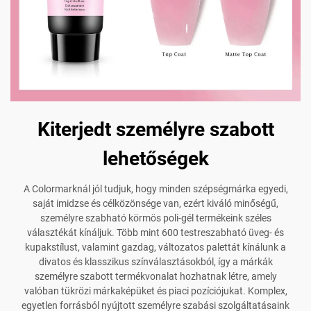
Kiterjedt személyre szabott
lehetőségek
A Colormarknál jól tudjuk, hogy minden szépségmárka egyedi,
saját imidzse és célközönsége van, ezért kiváló minőségű,
személyre szabható körmös poli-gél termékeink széles
választékát kínáljuk. Több mint 600 testreszabható üveg- és
kupakstílust, valamint gazdag, változatos palettát kínálunk a
divatos és klasszikus színválasztásokból, így a márkák
személyre szabott termékvonalat hozhatnak létre, amely
valóban tükrözi márkaképüket és piaci pozíciójukat. Komplex,
egyetlen forrásból nyújtott személyre szabási szolgáltatásaink