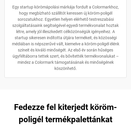
Egy startup körömápolási márkája fordult a Colormarkhoz,
hogy megbízható szállítót keressen új köröm-poligél
sorozatukhoz. Egyetlen helyen elérhető testreszabási
szolgáltatásaink segítségével egyedi termékvonalat hoztak
létre, amely jól illeszkedett célközönségük igényeihez. A
startup sikeresen indította útjára termékeit, és közösségi
médiában is népszerűvé vált, kiemelve a köröm-poligél élénk
színeit és kiváló minőségét. Az első év során hűséges
ügyféltáborra tettek szert, és bővítették termékvonalukat –
mindez a Colormark támogatásának és minőségének
köszönhető.
Fedezze fel kiterjedt köröm-
poligél termékpalettánkat