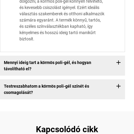
dolgozni, a körmös poli-gél könnyen felvihető,
és kevesebb csiszolást igényel. Ezért ideális
választás szakemberek és otthoni alkalmazók
számára egyaránt. A termék könnyű, tartós,
és széles színválasztékban kapható, így
kényelmes és hosszú ideig tartó manikűrt
biztosít.
Mennyi ideig tart a körmös poli-gél, és hogyan
távolítható el?
Testreszabhatom a körmös poli-gél színét és
csomagolását?
Kapcsolódó cikk