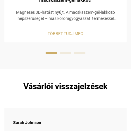
macskaszem-gél lakkot?
Mágneses 3D-hatást nyújt. A macskaszem-gél-lakkozó
népszerűségét – más körömgyógyászati termékekkel
összehasonlítva – elsősorban a vizuálisan holografikus 3D
mágneses hatás biztosítja! A macskaszem-gél-lakkozó
TÖBBET TUDJ MEG
különleges, beépített mágneses összetétellel rendelkezik,
amely lehetővé teszi a köröm...
Vásárlói visszajelzések
Sarah Johnson