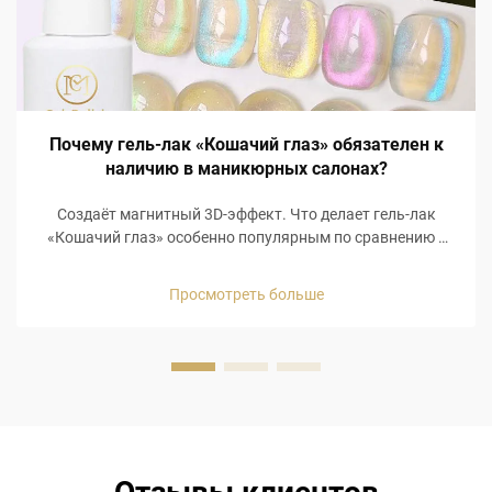
Почему гель-лак «Кошачий глаз» обязателен к
наличию в маникюрных салонах?
Создаёт магнитный 3D-эффект. Что делает гель-лак
«Кошачий глаз» особенно популярным по сравнению с
другими средствами для ухода за ногтями, так это
визуально голографический 3D-магнитный эффект!
Просмотреть больше
Гель-лак «Кошачий глаз» содержит специальную
встроенную магнитную формулу, позволяющую придать
ногтям ...