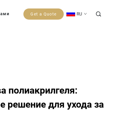
RU
Нами
Get a Quote
а полиакрилгеля:
е решение для ухода за