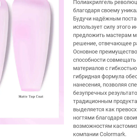
Полиакрилгель революц
благодаря своему уника
Будучи надёжным постав
использует силу этого 
предложить мастерам м
решение, отвечающее р
Основное преимущество 
способности совмещать 
материалов с гибкостью
гибридная формула обе
нанесения, позволяя сп
безупречных результато
традиционным продукта
выделяется как превосх
ногтями благодаря сво
возможностям кастомиз
компании Colormark.