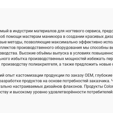
емый в индустрии материалов для ногтевого сервиса, пр
соб помощи мастерам маникюра в создании красивых диза
овые методы, позволяющие максимально эффективно испол
омплектов производственного оборудования мы способны 
оизводства. Высокие объёмы выпуска в условиях повышенн
льного избытка производственных мощностей избежать пе
 производству полиакрилгеля, а также предложить новые
ний опыт кастомизации продукции по заказу OEM, глубокие
разработке продуктов на основе потребностей заказчика. 
уально настраиваемых дизайнов флаконов. Продукты Colo
ству и высокому уровню удовлетворённости потребителей