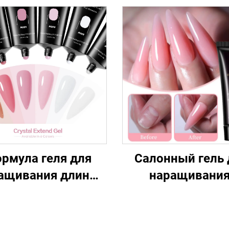
рмула геля для
Салонный гель 
ащивания длины
наращивания
ногтей
устойчивый к ск
с прочным
сцеплением