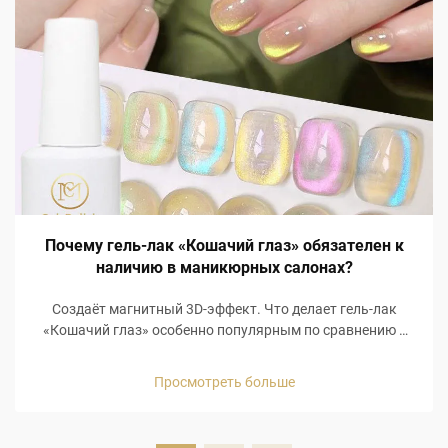
Почему гель-лак «Кошачий глаз» обязателен к
наличию в маникюрных салонах?
Создаёт магнитный 3D-эффект. Что делает гель-лак
«Кошачий глаз» особенно популярным по сравнению с
другими средствами для ухода за ногтями, так это
визуально голографический 3D-магнитный эффект!
Просмотреть больше
Гель-лак «Кошачий глаз» содержит специальную
встроенную магнитную формулу, позволяющую придать
ногтям ...