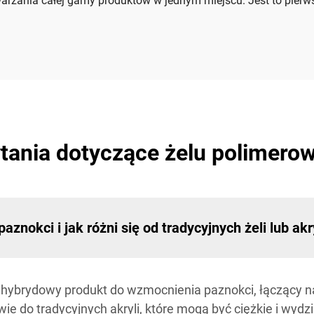
arzania całej gamy produktów w jednym miejscu. Jest to pierw
tania dotyczące żelu polimer
znokci i jak różni się od tradycyjnych żeli lub a
 hybrydowy produkt do wzmocnienia paznokci, łączący 
ie do tradycyjnych akryli, które mogą być ciężkie i wydzi