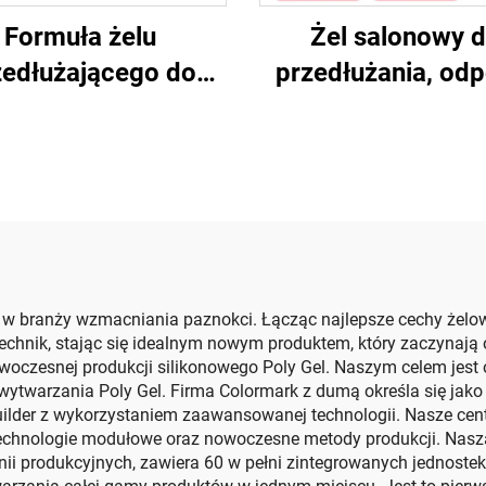
Formuła żelu
Żel salonowy 
zedłużającego do
przedłużania, od
łużania paznokci
na łuszczenie, si
związek
 w branży wzmacniania paznokci. Łącząc najlepsze cechy żelowy
echnik, stając się idealnym nowym produktem, który zaczynają o
owoczesnej produkcji silikonowego Poly Gel. Naszym celem jes
 wytwarzania Poly Gel. Firma Colormark z dumą określa się jako
Builder z wykorzystaniem zaawansowanej technologii. Nasze ce
hnologie modułowe oraz nowoczesne metody produkcji. Nasza 
ii produkcyjnych, zawiera 60 w pełni zintegrowanych jednostek