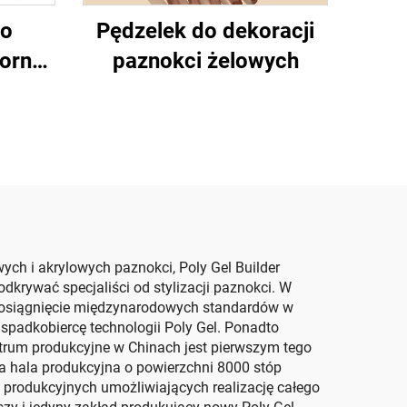
do
Pędzelek do dekoracji
porny
paznokci żelowych
lny
ch i akrylowych paznokci, Poly Gel Builder
dkrywać specjaliści od stylizacji paznokci. W
t osiągnięcie międzynarodowych standardów w
 spadkobiercę technologii Poly Gel. Ponadto
ntrum produkcyjne w Chinach jest pierwszym tego
hala produkcyjna o powierzchni 8000 stóp
 produkcyjnych umożliwiających realizację całego