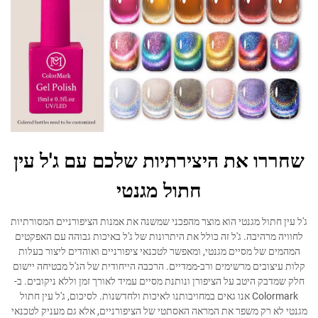
שחררו את היצירתיות שלכם עם ג'ל עין
חתול מגנטי
ג'ל עין חתול מגנטי הוא מוצר מהפכני שמשנה את אמנות הציפורניים המסורתיות
לחוויה מרהיבה. ג'ל זה כולל את היתרונות של ג'ל באיכות גבוהה עם האפקטים
המהמים של מסיים מגנטי, ומאפשר לטכנאי ציפורניים ואוהדים ליצור בעלות
קלות עיצובים מרשימים ורב-ממדיים. הרכבה הייחודית של הג'ל מבטיחה יישום
חלק שמדבק היטב על הציפורן ונותנת מסיים עמיד לאורך זמן וללא ניקובים. ב-
Colormark אנו גאים במחויבותנו לאיכות ולחדשנות. לסיכום, ג'ל עין חתול
מגנטי לא רק משפר את המראה האסתטי של הציפורניים, אלא גם מעניק לטכנאי