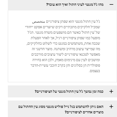
מהו ג'ל מגנטי לעיני חתול ואיך הוא עובד?
ג'ל עין חתול מגנטי הוא שפתן ציפורניים متخصص
שמכיל חלקיקים מתכתיים דקים שיוצרים אפקט ייחודי
של 'עין חתול' כאשר הם מושפעים משדה מגנטי. הג'ל
מופעל כמו שפתן ציפורניים רגיל, אך לאחר הפעלת
שכבה אחת, משתמשים במגנט כדי לשלוט בחלקיקים,
מה שמייצר עיצוב מרהיב ומשתנה. מוצר חדשני זה
מאפשר לטכנאי ציפורניים ליצור עיצובים מורכבים
ומושכים לעין עם מינימום מאמץ, ולכן הוא בחירה
פופולרית הן בסלונים והן בקרב חובבי עשיית-הדבר
בעצמם.
כמה זמן נמשך ג'ל עין חתול מגנטי על הציפורניים?
האם ניתן להשתמש בגל נייל פוליש מגנטי מסוג עין החתול עם
מוצרים אחרים לציפורניים?