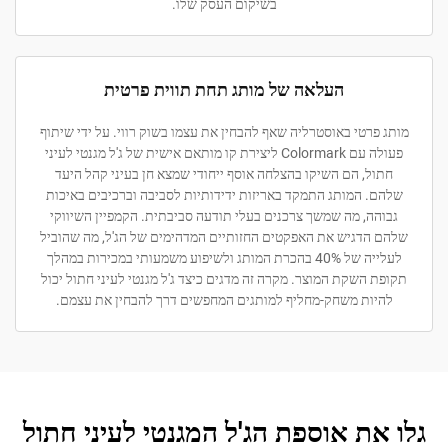
בשיקום העסק שלו.
העלאה של מותג תחת תווית פרטית
מותג פרטי באוסטרליה שאף להבחין את עצמו בשוק רווי. על ידי שיתוף
פעולה עם Colormark ליצירת קו מותאם אישית של ג'ל מגנטי לעיני
חתול, הם השיקו בהצלחה אוסף ייחודי שמצא חן בעיני קהל היעד
שלהם. המותג התמקד באריזות ידידותיות לסביבה וברכיבים באיכות
גבוהה, מה שמשך צרכנים בעלי תודעה סביבתית. הקמפיין השיווקי
שלהם הדגיש את האפקטים החזותיים המדהימים של הג'ל, מה שהוביל
לעלייה של 40% בהכרת המותג ולשיפוע משמעותי במכירות במהלך
תקופת השקת המוצר. מקרה זה מדגים כיצד ג'ל מגנטי לעיני חתול יכול
להיות משחק-מחליף למותגים המחפשים דרך להבחין את עצמם.
גלו את אוספת הג'ל המגנטי לעיני חתול