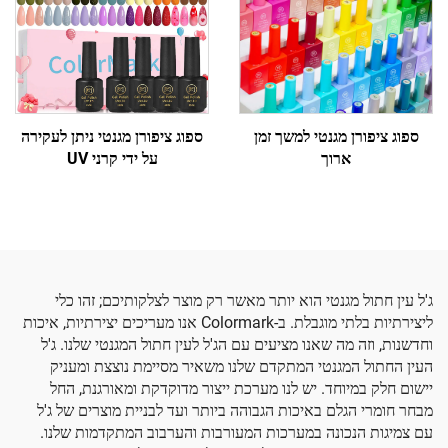
ספוג ציפורן מגנטי למשך זמן
ספוג ציפורן מגנטי ניתן לעקירה
ארוך
על ידי קרני UV
ג'ל עין חתול מגנטי הוא יותר מאשר רק מוצר לצלקותיכם; זהו כלי
ליצירתיות בלתי מוגבלת. ב-Colormark אנו מעריכים יצירתיות, איכות
וחדשנות, וזה מה שאנו מציעים עם הג'ל לעין חתול המגנטי שלנו. ג'ל
העין החתול המגנטי המתקדם שלנו משאיר מסיימת נוצצת ומעניק
יישום חלק במיוחד. יש לנו מערכת ייצור מדוקדקת ומאורגנת, החל
מבחר חומרי הגלם באיכות הגבוהה ביותר ועד לבניית מוצרים של ג'ל
עם צמיגות הנכונה במערכות המעורבות והערבוב המתקדמות שלנו.