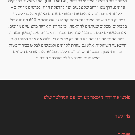
במיוחד לגל הלחיצה המגנטי לקליפס (Cat Eye Gel). החל מעיצוב בקבוקים
עדינים, דרך מגוון רחב של צבעים ועד להדפסת הלוגו בפרטים מדויקים –
לקוחותינו יכולים להתאים את המוצרים שלהם באופן מלא כדי לשקף
במדויק את אישיות המותג והאסתטיקה שלו. עם יותר מ־600 סגנונות של
בקבוקים ומכסים שניתנים להתאמה, וכן פתרונות אריזה מקצועיים מרובים,
אנו מאפשרים לעסקים מכל הגודלים לבנות קו מוצרים עקבי, מושך ומזהה.
רמת ההתאמה הגבוהה הזו אינה רק מחזקת ביעילות את זיהוי המותג ואת
ההשפעה השיווקית, אלא גם עוזרת לסלונים ולמפיצים לבלוט בבירור בשוק
תחרותי צפוף, ומבטיחה שהם יוכלו לספק במלואו את הצרכים השונים
והמשתנים תמיד של לקוחותיהם היקרים.
פאשן פורוורד: הישאר מעודכן עם הניוזלטר שלנו
צרו קשר
מוצרים