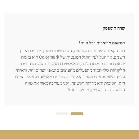
שרה תומפסון
תוצאות מרהיבות בכל פעם!
כטכניקאית ציפורניים מקצועית, השתמשתי במגוון מוצרים לאורך
השנים, אך הג'ל לעין חתול המגנטית של Colormark הוא באמת
יוצאת דופן. הפעלתו חלקה, והאפקטים המגנטים פשוט מרהיבים.
הלקוחות שלי תמיד מתפעלים מהעיצובים שאנו יוצרים יחד, וראיתי
עלייה משמעותית במספר הלקוחות החוזרים מאז שהצגתי את המוצר
הזה. האיכות היא מדרגה ראשונה, ואני מעריכה מאוד את טווח
הצבעים הרחב שזמין. מומלץ בחום!