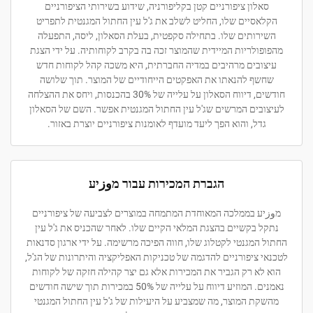
סאלון ציפורניים קטן בקליפורניה, שידוע בשירותי הציפורניים
הקלאסיים שלו, החליט לשלב את ג'ל עין החתול המגנטית לתפריט
השירותים שלו. בתחילה סקפטית, בעלת הסאלון, ליסה, התפעלה
מהפופולריות המיידית שהמוצר זכה בה בקרב לקוחותיה. על ידי הצגת
עיצובים מרהיבים במדיה החברתית, היא משכה קהל לקוחות חדש
שחשף להנאתו את האפקטים הייחודיים של המוצר. תוך שלושה
חודשים, דיווח הסאלון על עלייה של 30% בהכנסות, ויחס את ההצלחה
לעיצובים המרשים שג'ל עין החתול המגנטית אפשר. השם של הסאלון
גדל, והוא הפך ליעד מועדף לאומנות ציפורניים יוצרת באזור.
הגברת המכירות עבור מوزיע
מوزיע בממלכה המאוחדת המתמחה במוצרים לצביעה של ציפורניים
נתקל בקשיים בהצגת המלאי הקיים שלו. לאחר שהכניס את ג'ל עין
החתול המגנטי לקטלוג שלו, חווה הפיכה מרשימה. על ידי ארגון סדנאות
לטכנאי ציפורניים להדגמה של טכניקות האפליקציה והיתרונות של הג'ל,
הוא לא רק הגביר את המכירות אלא גם יצר קהילה חזקה של לקוחות
נאמנים. המוזיע דיווח על עלייה של 50% במכירות תוך שישה חודשים
מהשקת המוצר, מה שמצביע על היעילות של ג'ל עין החתול המגנטי