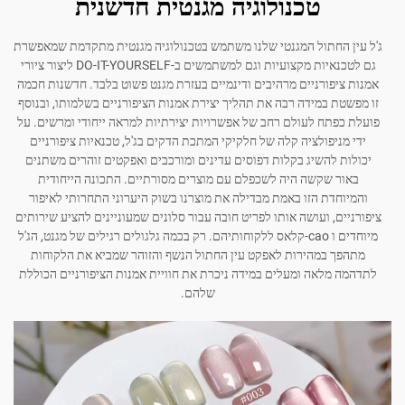
טכנולוגיה מגנטית חדשנית
ג'ל עין החתול המגנטי שלנו משתמש בטכנולוגיה מגנטית מתקדמת שמאפשרת
גם לטכנאיות מקצועיות וגם למשתמשים ב-DO-IT-YOURSELF ליצור ציורי
אמנות ציפורניים מרהיבים ודינמיים בעזרת מגנט פשוט בלבד. חדשנות חכמה
זו מפשטת במידה רבה את תהליך יצירת אמנות הציפורניים בשלמותו, ובנוסף
פועלת כפתח לעולם רחב של אפשרויות יצירתיות למראה ייחודי ומרשים. על
ידי מניפולציה קלה של חלקיקי המתכת הדקים בג'ל, טכנאיות ציפורניים
יכולות להשיג בקלות דפוסים עדינים ומורכבים ואפקטים זוהרים משתנים
באור שקשה היה לשכפלם עם מוצרים מסורתיים. התכונה הייחודית
והמיוחדת הזו באמת מבדילה את מוצרנו בשוק היערוני התחרותי לאיפור
ציפורניים, ועושה אותו לפריט חובה עבור סלונים שמעוניינים להציע שירותים
מיוחדים ו cao-קלאס ללקוחותיהם. רק בכמה גלגולים רגילים של מגנט, הג'ל
מתהפך במהירות לאפקט עין החתול הנשף והזוהר שמביא את הלקוחות
לתדהמה מלאה ומעלים במידה ניכרת את חוויית אמנות הציפורניים הכוללת
שלהם.