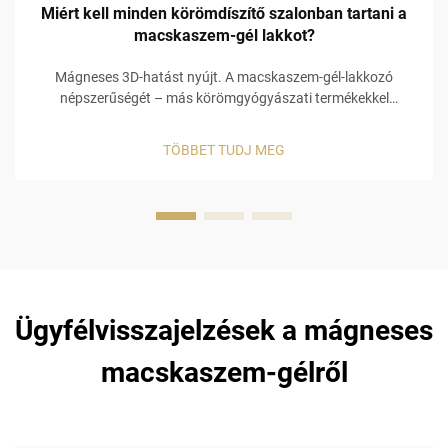
Miért kell minden körömdíszítő szalonban tartani a
macskaszem-gél lakkot?
Mágneses 3D-hatást nyújt. A macskaszem-gél-lakkozó
népszerűségét – más körömgyógyászati termékekkel
összehasonlítva – elsősorban a vizuálisan holografikus 3D
mágneses hatás biztosítja! A macskaszem-gél-lakkozó
TÖBBET TUDJ MEG
különleges, beépített mágneses összetétellel rendelkezik,
amely lehetővé teszi a köröm...
Ügyfélvisszajelzések a mágneses
macskaszem-gélről