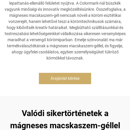
lepattanás-ellenálló felületet nyújtva. A Colormark-nál büszkék
vagyunk minőségi és innovatív megközelítésünkre. Összefoglalva, a
mágneses macskaszem-gél nemcsak növeli a köröm esztétikai
vonzerejét, hanem lehetővé teszi a körömtechnikusok számára,
hogy kibővítsék kreatív határaikat. Megbízható szállításunkkal és
testreszabási lehetőségeinkkel vállalkozása sikeresen versenyképes
maradhat a versengő körömiparban. Emelje színvonalát ma már
termékválasztékának a mágneses macskaszem-géllel, és figyelje,
ahogy ügyfelei csodálatos, egyben személyiségüket tükröző
körmökkel távoznak.
Árajánlat kérése
Valódi sikertörténetek a
mágneses macskaszem-géllel