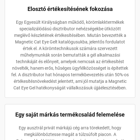
Elosztó értékesítésének fokozása
Egy Egyesült Királyságban működő, körömlakktermékek
specializálódású disztributor nehézségekbe ütközött
meglévő készletének értékesítésében. Miután bevezették a
Magnetic Cat Eye Gelt katalógusukba, jelentős fordulatot
értek el. A körömtechnikusok számára szervezett
műhelymunkák során bemutatták a gél alkalmazási
technikáját és előnyeit, amelyek nemcsak az értékesítést
növelték, hanem erős, hűséges ügyfélközösséget is építettek
fel. A disztributor hat hónapos termékbevezetés után 50%-os
értékesítésnövekedést jelentett, ami jól mutatja a Magnetic
Cat Eye Gel hatékonyságát vállalkozásuk újjáélesztésében.
Egy saját márkás termékcsalád felemelése
Egy ausztrál privát márkájú cég arra törekedett, hogy
megkülönböztesse magát a túlzsúfolt piacon. A