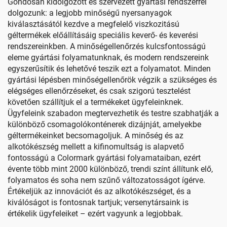
Gondosan kidolgozott és szervezett gyártási rendszerrel
dolgozunk: a legjobb minőségű nyersanyagok
kiválasztásától kezdve a megfelelő viszkozitású
géltermékek előállításáig speciális keverő- és keverési
rendszereinkben. A minőségellenőrzés kulcsfontosságú
eleme gyártási folyamatunknak, és modern rendszereink
egyszerűsítik és lehetővé teszik ezt a folyamatot. Minden
gyártási lépésben minőségellenőrök végzik a szükséges és
elégséges ellenőrzéseket, és csak szigorú tesztelést
követően szállítjuk el a termékeket ügyfeleinknek.
Ügyfeleink szabadon megtervezhetik és testre szabhatják a
különböző csomagolókonténerek dizájnját, amelyekbe
géltermékeinket becsomagoljuk. A minőség és az
alkotókészség mellett a kifinomultság is alapvető
fontosságú a Colormark gyártási folyamataiban, ezért
évente több mint 2000 különböző, trendi színt állítunk elő,
folyamatos és soha nem szűnő változatosságot ígérve.
Értékeljük az innovációt és az alkotókészséget, és a
kiválóságot is fontosnak tartjuk; versenytársaink is
értékelik ügyfeleiket – ezért vagyunk a legjobbak.