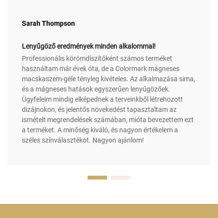
Sarah Thompson
Lenyűgöző eredmények minden alkalommal!
Professionális körömdíszítőként számos terméket
használtam már évek óta, de a Colormark mágneses
macskaszem-géle tényleg kivételes. Az alkalmazása sima,
és a mágneses hatások egyszerűen lenyűgözőek.
Ügyfeleim mindig elképednek a terveinkből létrehozott
dizájnokon, és jelentős növekedést tapasztaltam az
ismételt megrendelések számában, mióta bevezettem ezt
a terméket. A minőség kiváló, és nagyon értékelem a
széles színválasztékot. Nagyon ajánlom!