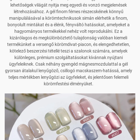
lehetőségek világát nyitja meg egyedi és vonzó megjelenések
létrehozásához. A gél finom fémes részecskéinek könnyű
manipulálásával a körömtechnikusok simán elérhetik a finom,
bonyolult mintákat és a élénk, fényváltó hatásokat, amelyeket a
hagyományos termékekkel nehéz volt reprodukálni. Ez a
kizárólagos és megkülönböztető tulajdonság valóban kiemeli
termékünket a versengő körömdivat-piacon, és elengedhetetlen,
kötelező beszerzési tétellé teszi a szalonok számára, amelyek
különleges, prémium szolgáltatásokat kívánnak nyújtani
ügyfeleiknek. Csak néhány gyengéd mágnesmozdulattal a gél
gyorsan átalakul lenyűgöző, csillogó macskaszem-hatássá, amely
teljes mértékben lenyűgözi az ügyfeleket, és jelentősen felemeli
körömfestési élményüket.