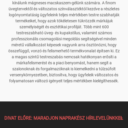
kínálunk mágneses macskaszem-gélünk számára. A finom
üvegtervektől és változatos színválasztéktól kezdve a részletes
logónyomtatásig ügyfeleink teljes mértékben testre szabhatják
termékeiket, hogy azok tökéletesen tükrözzék márkájuk
személyiségét és esztétikai profilját. Több mint 600
testreszabható üveg- és kupakstílus, valamint számos
professzionális csomagolási megoldás segítségével minden
méretű vállalkozást képesek vagyunk arra ösztönözni, hogy
összefüggő, vonzó és felismerhető termékvonalat építsen ki. Ez
a magas szintű testreszabás nemcsak hatékonyan erősíti a
márkafelismerést és a piaci benyomást, hanem segít a
szalonoknak és forgalmazóknak is kiemelkedni a túlzsúfolt
versenykörnyezetben, biztosítva, hogy ügyfeleik változatos és
folyamatosan változó igényeit teljes mértékben kielégíthessék.
DIVAT ELŐRE: MARADJON NAPRAKÉSZ HÍRLEVELÜNKKEL