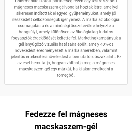
Colormarkkal kötött partnerség révén egy testre szabott
mágneses macskaszem-gél vonalat hoztak létre, amellyel
sikeresen indították el egyedi gyűjteményüket, amely jól
illeszkedett célközönségük igényeihez. A márka az ökológiai
csomagolásra és a minőségi összetevőkre helyezte a
hangsúlyt, amely különösen az ökológiailag tudatos
fogyasztók érdeklődését keltette fel. Marketingkampányuk a
gél lenyűgöző vizuális hatásaira épült, amely 40%-os
növekedést eredményezett a márkaismeretben, valamint
jelentős értékesítési növekedést a bemutató időszak alatt. Ez
az eset bemutatja, hogyan válthatja meg a mágneses
macskaszem-gél egy márkát, ha ki akar emelkedni a
tömegből.
Fedezze fel mágneses
macskaszem-gél