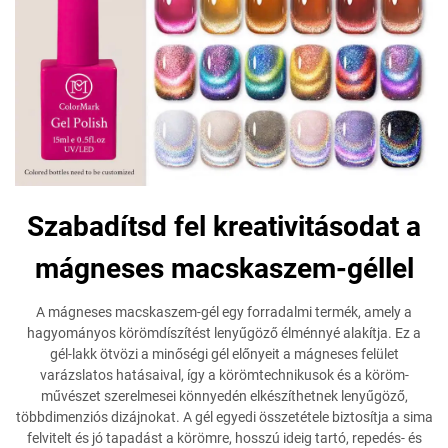
Szabadítsd fel kreativitásodat a
mágneses macskaszem-géllel
A mágneses macskaszem-gél egy forradalmi termék, amely a
hagyományos körömdíszítést lenyűgöző élménnyé alakítja. Ez a
gél-lakk ötvözi a minőségi gél előnyeit a mágneses felület
varázslatos hatásaival, így a körömtechnikusok és a köröm-
művészet szerelmesei könnyedén elkészíthetnek lenyűgöző,
többdimenziós dizájnokat. A gél egyedi összetétele biztosítja a sima
felvitelt és jó tapadást a körömre, hosszú ideig tartó, repedés- és