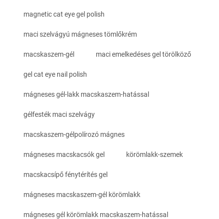
magnetic cat eye gel polish
maci szelvágyú mágneses tömlőkrém
macskaszem-gél
maci emelkedéses gel törölköző
gel cat eye nail polish
mágneses gél-lakk macskaszem-hatással
gélfesték maci szelvágy
macskaszem-gélpolírozó mágnes
mágneses macskacsók gel
körömlakk-szemek
macskacsípő fénytérítés gel
mágneses macskaszem-gél körömlakk
mágneses gél körömlakk macskaszem-hatással