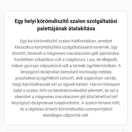
Egy helyi körömdíszítő szalon szolgáltatási
palettájának átalakítása
Egy kis körömdíszítő szalon Kaliforniában, amelyet
klasszikus körömdíszítési szolgáltatásairól ismertek, úgy
döntött, bevezeti a mágneses macskaszem-gélt ajánlatába.
Kezdetben szkeptikus volt a tulajdonos, Lisa, de elképedt,
milyen gyorsan népszerűvé vált a termék ügyfelei körében. A
lenyűgöző dizájnokat bemutató közösségi médiás
posztokkal új ügyfélkört vonzott, akik izgatottan várták,
hogy kipróbálhassák ezt az egyedi hatást. Három hónapon
belül a szalon 30%-os bevételnövekedést jelentett, és ezt a
sikerüket a mágneses macskaszem-gél által lehetővé tett
lenyűgöző dizájnoknak tulajdonította. A szalon hírneve nőtt,
és a régióban kreatív körömdíszítés szempontjából
elsődleges célponttá vált.