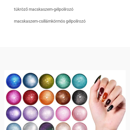
tükröző macskaszem-gélpolírozó
macskaszem-csillámkörmös gélpolírozó