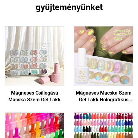
gyűjteményünket
Mágneses Csillogású
Mágneses Macska Szem
Macska Szem Gél Lakk
Gél Lakk Holografikus
Csillogással