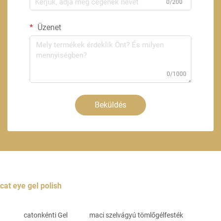
0/200
Üzenet
0/1000
Beküldés
cat eye gel polish
catonkénti Gel
maci szelvágyú tömlőgélfesték