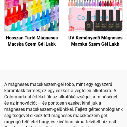
Hosszan Tartó Mágneses
UV-Keményedő Mágneses
Macska Szem Gél Lakk
Macska Szem Gél Lakk
A mágneses macskaszem-gél több, mint egy egyszerű
körömlakk-termék; ez egy eszköz a végtelen alkotásra. A
Colormarknál értékeljük az alkotókészséget, a minőséget
és az innovációt – és pontosan ezeket kínáljuk a
mágneses macskaszem-gélünkkel. Fejlett géltechnológiánk
segítségével elkészített mágneses macskaszem-gél
ragyogó felületet hagy, és kiválóan sima felvitelt biztosít.