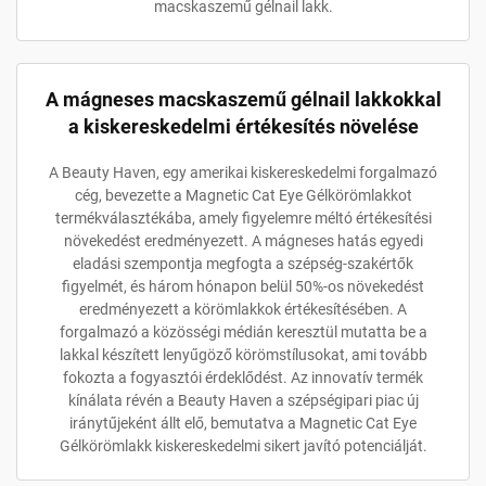
macskaszemű gélnail lakk.
A mágneses macskaszemű gélnail lakkokkal
a kiskereskedelmi értékesítés növelése
A Beauty Haven, egy amerikai kiskereskedelmi forgalmazó
cég, bevezette a Magnetic Cat Eye Gélkörömlakkot
termékválasztékába, amely figyelemre méltó értékesítési
növekedést eredményezett. A mágneses hatás egyedi
eladási szempontja megfogta a szépség-szakértők
figyelmét, és három hónapon belül 50%-os növekedést
eredményezett a körömlakkok értékesítésében. A
forgalmazó a közösségi médián keresztül mutatta be a
lakkal készített lenyűgöző körömstílusokat, ami tovább
fokozta a fogyasztói érdeklődést. Az innovatív termék
kínálata révén a Beauty Haven a szépségipari piac új
iránytűjeként állt elő, bemutatva a Magnetic Cat Eye
Gélkörömlakk kiskereskedelmi sikert javító potenciálját.