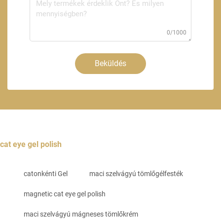
0/1000
Beküldés
cat eye gel polish
catonkénti Gel
maci szelvágyú tömlőgélfesték
magnetic cat eye gel polish
maci szelvágyú mágneses tömlőkrém