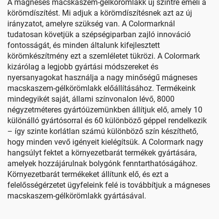
A mágneses macskaszem-gélkörömlakk új szintre emeli a
körömdíszítést. Mi adjuk a körömdíszítésnek azt az új
irányzatot, amelyre szükség van. A Colormarknál
tudatosan követjük a szépségiparban zajló innováció
fontosságát, és minden általunk kifejlesztett
körömkészítmény ezt a szemléletet tükrözi. A Colormark
kizárólag a legjobb gyártási módszereket és
nyersanyagokat használja a nagy minőségű mágneses
macskaszem-gélkörömlakk előállításához. Termékeink
mindegyikét saját, állami színvonalon lévő, 8000
négyzetméteres gyártóüzemünkben állítjuk elő, amely 10
különálló gyártósorral és 60 különböző géppel rendelkezik
– így szinte korlátlan számú különböző szín készíthető,
hogy minden vevő igényeit kielégítsük. A Colormark nagy
hangsúlyt fektet a környezetbarát termékek gyártására,
amelyek hozzájárulnak bolygónk fenntarthatóságához.
Környezetbarát termékeket állítunk elő, és ezt a
felelősségérzetet ügyfeleink felé is továbbítjuk a mágneses
macskaszem-gélkörömlakk gyártásával.