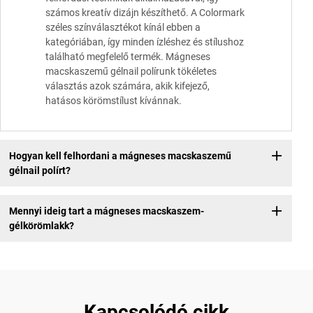
számos kreatív dizájn készíthető. A Colormark
széles színválasztékot kínál ebben a
kategóriában, így minden ízléshez és stílushoz
található megfelelő termék. Mágneses
macskaszemű gélnail polírunk tökéletes
választás azok számára, akik kifejező,
hatásos körömstílust kívánnak.
Hogyan kell felhordani a mágneses macskaszemű
gélnail polírt?
Mennyi ideig tart a mágneses macskaszem-
gélkörömlakk?
Kapcsolódó cikk