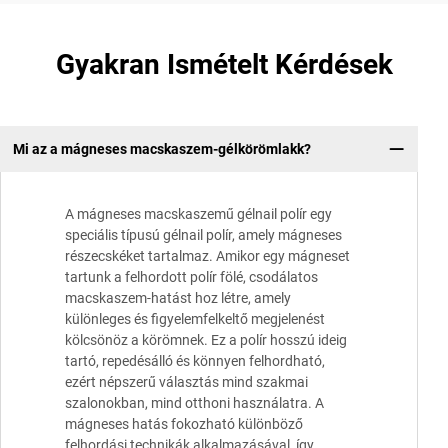
Gyakran Ismételt Kérdések
Mi az a mágneses macskaszem-gélkörömlakk?
A mágneses macskaszemű gélnail polír egy
speciális típusú gélnail polír, amely mágneses
részecskéket tartalmaz. Amikor egy mágneset
tartunk a felhordott polír fölé, csodálatos
macskaszem-hatást hoz létre, amely
különleges és figyelemfelkeltő megjelenést
kölcsönöz a körömnek. Ez a polír hosszú ideig
tartó, repedésálló és könnyen felhordható,
ezért népszerű választás mind szakmai
szalonokban, mind otthoni használatra. A
mágneses hatás fokozható különböző
felhordási technikák alkalmazásával, így