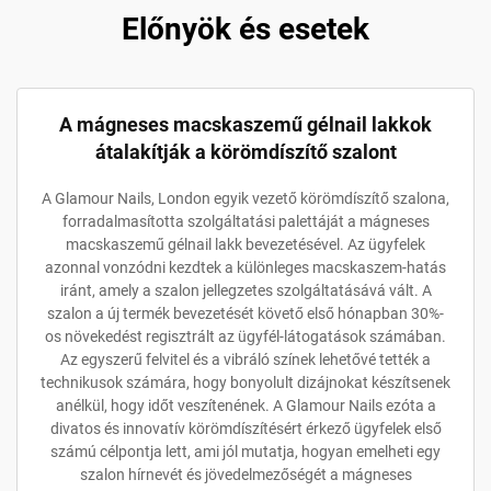
Előnyök és esetek
A mágneses macskaszemű gélnail lakkok
átalakítják a körömdíszítő szalont
A Glamour Nails, London egyik vezető körömdíszítő szalona,
forradalmasította szolgáltatási palettáját a mágneses
macskaszemű gélnail lakk bevezetésével. Az ügyfelek
azonnal vonzódni kezdtek a különleges macskaszem-hatás
iránt, amely a szalon jellegzetes szolgáltatásává vált. A
szalon a új termék bevezetését követő első hónapban 30%-
os növekedést regisztrált az ügyfél-látogatások számában.
Az egyszerű felvitel és a vibráló színek lehetővé tették a
technikusok számára, hogy bonyolult dizájnokat készítsenek
anélkül, hogy időt veszítenének. A Glamour Nails ezóta a
divatos és innovatív körömdíszítésért érkező ügyfelek első
számú célpontja lett, ami jól mutatja, hogyan emelheti egy
szalon hírnevét és jövedelmezőségét a mágneses