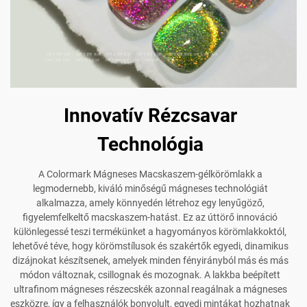
Innovatív Rézcsavar
Technológia
A Colormark Mágneses Macskaszem-gélkörömlakk a
legmodernebb, kiváló minőségű mágneses technológiát
alkalmazza, amely könnyedén létrehoz egy lenyűgöző,
figyelemfelkeltő macskaszem-hatást. Ez az úttörő innováció
különlegessé teszi termékünket a hagyományos körömlakkoktól,
lehetővé téve, hogy körömstílusok és szakértők egyedi, dinamikus
dizájnokat készítsenek, amelyek minden fényirányból más és más
módon változnak, csillognak és mozognak. A lakkba beépített
ultrafinom mágneses részecskék azonnal reagálnak a mágneses
eszközre, így a felhasználók bonyolult, egyedi mintákat hozhatnak