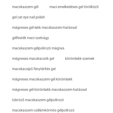
macskaszem-gél
maci emelkedéses gel törölköző
gel cat eye nail polish
mágneses gél-lakk macskaszem-hatással
gélfesték maci szelvágy
macskaszem-gélpolírozó mágnes
mágneses macskacsók gel
körömlakk-szemek
macskacsípő fénytérítés gel
mágneses macskaszem-gél körömlakk
mágneses gél körömlakk macskaszem-hatással
tükröző macskaszem-gélpolírozó
macskaszem-csillámkörmös gélpolírozó