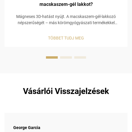
macskaszem-gél lakkot?
Mágneses 3D-hatást nyújt. A macskaszem-gél-lakkozó
népszerűségét – más körömgyógyászati termékekkel
összehasonlítva – elsősorban a vizuálisan holografikus 3D
mágneses hatás biztosítja! A macskaszem-gél-lakkozó
TÖBBET TUDJ MEG
különleges, beépített mágneses összetétellel rendelkezik,
amely lehetővé teszi a köröm...
Vásárlói Visszajelzések
George Garcia