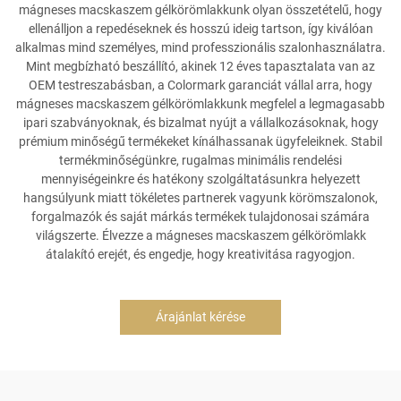
mágneses macskaszem gélkörömlakkunk olyan összetételű, hogy
ellenálljon a repedéseknek és hosszú ideig tartson, így kiválóan
alkalmas mind személyes, mind professzionális szalonhasználatra.
Mint megbízható beszállító, akinek 12 éves tapasztalata van az
OEM testreszabásban, a Colormark garanciát vállal arra, hogy
mágneses macskaszem gélkörömlakkunk megfelel a legmagasabb
ipari szabványoknak, és bizalmat nyújt a vállalkozásoknak, hogy
prémium minőségű termékeket kínálhassanak ügyfeleiknek. Stabil
termékminőségünkre, rugalmas minimális rendelési
mennyiségeinkre és hatékony szolgáltatásunkra helyezett
hangsúlyunk miatt tökéletes partnerek vagyunk körömszalonok,
forgalmazók és saját márkás termékek tulajdonosai számára
világszerte. Élvezze a mágneses macskaszem gélkörömlakk
átalakító erejét, és engedje, hogy kreativitása ragyogjon.
Árajánlat kérése