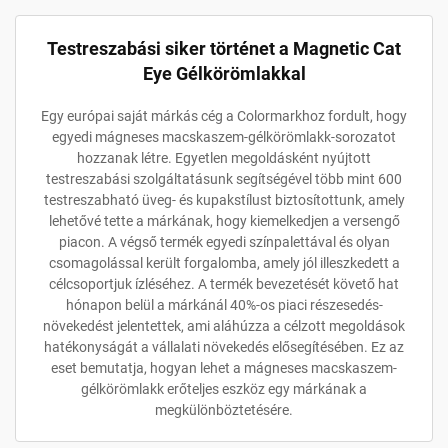
Testreszabási siker történet a Magnetic Cat
Eye Gélkörömlakkal
Egy európai saját márkás cég a Colormarkhoz fordult, hogy
egyedi mágneses macskaszem-gélkörömlakk-sorozatot
hozzanak létre. Egyetlen megoldásként nyújtott
testreszabási szolgáltatásunk segítségével több mint 600
testreszabható üveg- és kupakstílust biztosítottunk, amely
lehetővé tette a márkának, hogy kiemelkedjen a versengő
piacon. A végső termék egyedi színpalettával és olyan
csomagolással került forgalomba, amely jól illeszkedett a
célcsoportjuk ízléséhez. A termék bevezetését követő hat
hónapon belül a márkánál 40%-os piaci részesedés-
növekedést jelentettek, ami aláhúzza a célzott megoldások
hatékonyságát a vállalati növekedés elősegítésében. Ez az
eset bemutatja, hogyan lehet a mágneses macskaszem-
gélkörömlakk erőteljes eszköz egy márkának a
megkülönböztetésére.