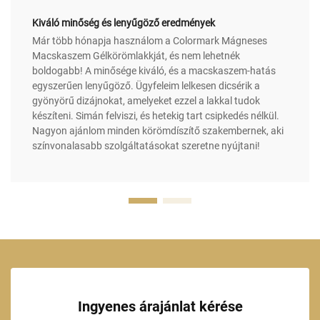
Kiváló minőség és lenyűgöző eredmények
Már több hónapja használom a Colormark Mágneses
Macskaszem Gélkörömlakkját, és nem lehetnék
boldogabb! A minősége kiváló, és a macskaszem-hatás
egyszerűen lenyűgöző. Ügyfeleim lelkesen dicsérik a
gyönyörű dizájnokat, amelyeket ezzel a lakkal tudok
készíteni. Simán felviszi, és hetekig tart csipkedés nélkül.
Nagyon ajánlom minden körömdíszítő szakembernek, aki
színvonalasabb szolgáltatásokat szeretne nyújtani!
Ingyenes árajánlat kérése