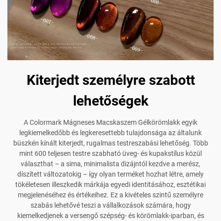
Kiterjedt személyre szabott
lehetőségek
A Colormark Mágneses Macskaszem Gélkörömlakk egyik
legkiemelkedőbb és legkeresettebb tulajdonsága az általunk
büszkén kínált kiterjedt, rugalmas testreszabási lehetőség. Több
mint 600 teljesen testre szabható üveg- és kupakstílus közül
választhat – a sima, minimalista dizájntól kezdve a merész,
díszített változatokig – így olyan terméket hozhat létre, amely
tökéletesen illeszkedik márkája egyedi identitásához, esztétikai
megjelenéséhez és értékeihez. Ez a kivételes szintű személyre
szabás lehetővé teszi a vállalkozások számára, hogy
kiemelkedjenek a versengő szépség- és körömlakk-iparban, és