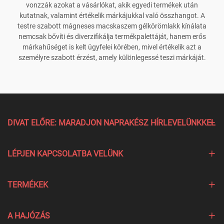
vonzzák azokat a vásárlókat, akik egyedi termékek után
kutatnak, valamint értékelik márkájukkal való összhangot. A
testre szabott mágneses macskaszem gélkörömlakk kínálata
nemcsak bővíti és diverzifikálja termékpalettáját, hanem erős
márkahűséget is kelt ügyfelei körében, mivel értékelik azt a
személyre szabott érzést, amely különlegessé teszi márkáját.
DIVAT ELŐRE: MARADJON NAPRAKÉSZ HÍRLEVELÜNKKEL
LÉPJEN KAPCSOLATBA VELÜNK
TERMÉKEK
A HAJÓZÁS