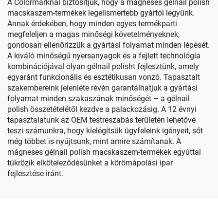
A Colormarknál biztosítjuk, hogy a mágneses gélnail polish
macskaszem-termékek legelismertebb gyártói legyünk.
Annak érdekében, hogy minden egyes termékparti
megfeleljen a magas minőségi követelményeknek,
gondosan ellenőrizzük a gyártási folyamat minden lépését.
A kiváló minőségű nyersanyagok és a fejlett technológia
kombinációjával olyan gélnail polisht fejlesztünk, amely
egyaránt funkcionális és esztétikusan vonzó. Tapasztalt
szakembereink jelenléte révén garantálhatjuk a gyártási
folyamat minden szakaszának minőségét – a gélnail
polish összetételétől kezdve a palackozásig. A 12 évnyi
tapasztalatunk az OEM testreszabás területén lehetővé
teszi számunkra, hogy kielégítsük ügyfeleink igényeit, sőt
még többet is nyújtsunk, mint amire számítanak. A
mágneses gélnail polish macskaszem-termékek egyúttal
tükrözik elköteleződésünket a körömápolási ipar
fejlesztése iránt.