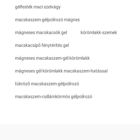
gélfesték maci szelvágy
macskaszem-gélpolírozó mágnes
mágneses macskacsók gel
körömlakk-szemek
macskacsípő fénytérítés gel
mágneses macskaszem-gél körömlakk
mágneses gél körömlakk macskaszem-hatással
tükröző macskaszem-gélpolírozó
macskaszem-csillámkörmös gélpolírozó