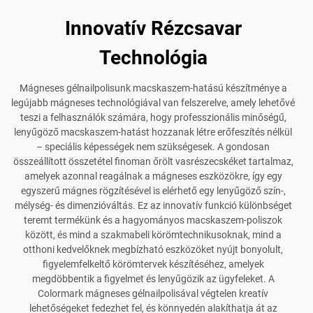
Innovatív Rézcsavar
Technológia
Mágneses gélnailpolisunk macskaszem-hatású készítménye a
legújabb mágneses technológiával van felszerelve, amely lehetővé
teszi a felhasználók számára, hogy professzionális minőségű,
lenyűgöző macskaszem-hatást hozzanak létre erőfeszítés nélkül
– speciális képességek nem szükségesek. A gondosan
összeállított összetétel finoman őrölt vasrészecskéket tartalmaz,
amelyek azonnal reagálnak a mágneses eszközökre, így egy
egyszerű mágnes rögzítésével is elérhető egy lenyűgöző szín-,
mélység- és dimenzióváltás. Ez az innovatív funkció különbséget
teremt termékünk és a hagyományos macskaszem-poliszok
között, és mind a szakmabeli körömtechnikusoknak, mind a
otthoni kedvelőknek megbízható eszközöket nyújt bonyolult,
figyelemfelkeltő körömtervek készítéséhez, amelyek
megdöbbentik a figyelmet és lenyűgözik az ügyfeleket. A
Colormark mágneses gélnailpolisával végtelen kreatív
lehetőségeket fedezhet fel, és könnyedén alakíthatja át az