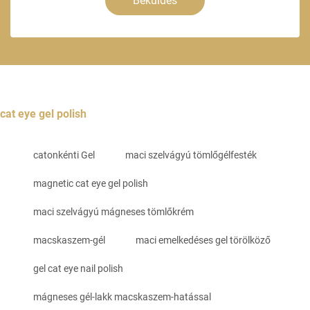
Beküldés
cat eye gel polish
catonkénti Gel
maci szelvágyú tömlőgélfesték
magnetic cat eye gel polish
maci szelvágyú mágneses tömlőkrém
macskaszem-gél
maci emelkedéses gel törölköző
gel cat eye nail polish
mágneses gél-lakk macskaszem-hatással