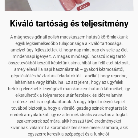
Kiváló tartóság és teljesítmény
A mágneses gélnail polish macskaszem hatású körömlakkunk
egyik legkiemelkedőbb tulajdonsága a kiváló tartóssága,
amelyet úgy fejlesztettek ki, hogy nap mint nap elviselje az élet
mindennapi igényeit. A magas minőségű, hosszú ideig tartó
összetevőkből készült képletünk sima, hibátlan felületet biztosít,
amely ellenáll a napi használatnak – gyakori kézmosástól,
gépeléstől és háztartási feladatoktól – anélkül, hogy repedne,
lehámlana vagy kifakulna. Ez azt jelenti, hogy az ügyfelek
hetekig élvezhetik lenyűgöző macskaszem hatású körmeiket, így
elkerülhetők a folyamatos utánfestések, és időt valamint
erőfeszítést is megtakarítanak. A nagy teljesítményű képlet
továbbá biztosítja, hogy a vibráló, gazdag színek megtartsák
eredeti árnyalatukat, így ez a termék ideális választás a foglalt
szakemberek számára, akik hosszú távú eredményeket
kívánnak, valamint a körömdíszítés szerelmesei számára, akik
egyszerre keresik a szépséget és a funkciót.