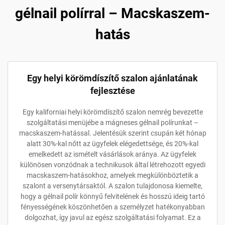
gélnail polírral – Macskaszem-
hatás
Egy helyi körömdíszítő szalon ajánlatának
fejlesztése
Egy kaliforniai helyi körömdíszítő szalon nemrég bevezette
szolgáltatási menüjébe a mágneses gélnail polírunkat –
macskaszem-hatással. Jelentésük szerint csupán két hónap
alatt 30%-kal nőtt az ügyfelek elégedettsége, és 20%-kal
emelkedett az ismételt vásárlások aránya. Az ügyfelek
különösen vonzódnak a technikusok által létrehozott egyedi
macskaszem-hatásokhoz, amelyek megkülönböztetik a
szalont a versenytársaktól. A szalon tulajdonosa kiemelte,
hogy a gélnail polír könnyű felvitelének és hosszú ideig tartó
fényességének köszönhetően a személyzet hatékonyabban
dolgozhat, így javul az egész szolgáltatási folyamat. Ez a