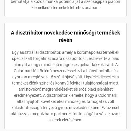
bemutatja a közös munka potenciálját a szépségipari piacon
kiemelkedő termékek létrehozásában.
A disztribútör növekedése minőségi termékek
révén
Egy ausztráliai disztribútor, amely a körömápolási termékek
specializált forgalmazására összpontosít, észrevette a piac
hiányát a nagy minőségű mágneses gélnail lakkok iránt. A
Colormarktól történő beszerzéssel ezt a hiányt pótolta, és
gyorsan a régió vezető szállítójává vált. Ügyfelei dicsérték a
terméket élénk színei és könnyű felviteli tulajdonságai miatt,
ami növekvő megrendeléseket és erős piaci jelenlétet
eredményezett. A disztribútor kiemelte, hogy a Colormark
által nyújtott következetes minőség és támogatás volt
kulcsfontosságú tényező gyors növekedésükben. Ez az eset
aláhúzza a megbízható partnerek fontosságát a vállalkozási
sikerek elérésében.