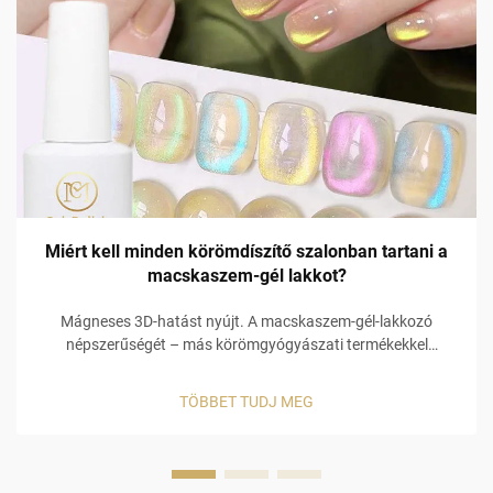
Miért kell minden körömdíszítő szalonban tartani a
macskaszem-gél lakkot?
Mágneses 3D-hatást nyújt. A macskaszem-gél-lakkozó
népszerűségét – más körömgyógyászati termékekkel
összehasonlítva – elsősorban a vizuálisan holografikus 3D
mágneses hatás biztosítja! A macskaszem-gél-lakkozó
TÖBBET TUDJ MEG
különleges, beépített mágneses összetétellel rendelkezik,
amely lehetővé teszi a köröm...