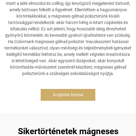
miatt a lakk elmozdul és csillog, így lenyűgöző megjelenést biztosít,
amely biztosan felkelti a figyelmet. Ellentétben a hagyományos
körömlakkokkal, a mágneses gélnail poliszterünk kiváló
tartóssággal rendelkezik: akár három hétig is kitart csipkedés és
kifakulás nélkül. Ez azt jelenti, hogy hosszabb ideig élvezheted
gyönyörű körmeidet, és kevesebb gyakori újrafestésre van szükség.
Ha Colormark mágneses gélnail poliszter 'macskaszem' hatással
termékünket választod, olyan minőségi és teljesítménybeli igényeket
kielégítő termékbe fektetsz be, amely mellett végtelen kreativitásra
is lehetőséged van. Akár egyszerű dizájnokat, akár bonyolult
körömfestés-művészetet szeretnél készíteni, mágneses gélnail
poliszterünk a szükséges sokoldalúságot nyújtja.
Árajánlat kérése
Sikertörténetek mágneses