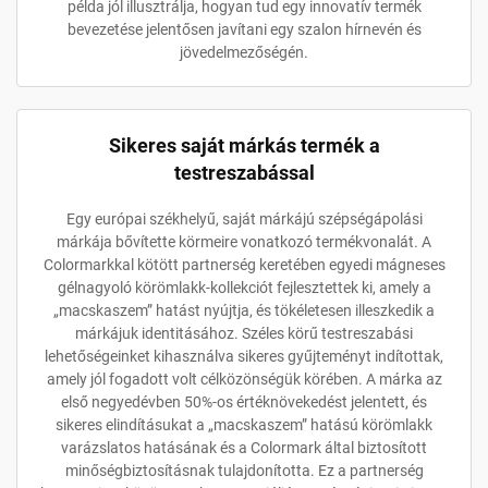
példa jól illusztrálja, hogyan tud egy innovatív termék
bevezetése jelentősen javítani egy szalon hírnevén és
jövedelmezőségén.
Sikeres saját márkás termék a
testreszabással
Egy európai székhelyű, saját márkájú szépségápolási
márkája bővítette körmeire vonatkozó termékvonalát. A
Colormarkkal kötött partnerség keretében egyedi mágneses
gélnagyoló körömlakk-kollekciót fejlesztettek ki, amely a
„macskaszem” hatást nyújtja, és tökéletesen illeszkedik a
márkájuk identitásához. Széles körű testreszabási
lehetőségeinket kihasználva sikeres gyűjteményt indítottak,
amely jól fogadott volt célközönségük körében. A márka az
első negyedévben 50%-os értéknövekedést jelentett, és
sikeres elindításukat a „macskaszem” hatású körömlakk
varázslatos hatásának és a Colormark által biztosított
minőségbiztosításnak tulajdonította. Ez a partnerség