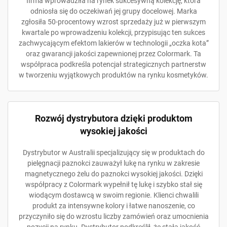
firma wprowadziła na rynek sukcesywną kolekcję, która
odniosła się do oczekiwań jej grupy docelowej. Marka
zgłosiła 50-procentowy wzrost sprzedaży już w pierwszym
kwartale po wprowadzeniu kolekcji, przypisując ten sukces
zachwycającym efektom lakierów w technologii „oczka kota”
oraz gwarancji jakości zapewnionej przez Colormark. Ta
współpraca podkreśla potencjał strategicznych partnerstw
w tworzeniu wyjątkowych produktów na rynku kosmetyków.
Rozwój dystrybutora dzięki produktom
wysokiej jakości
Dystrybutor w Australii specjalizujący się w produktach do
pielęgnacji paznokci zauważył lukę na rynku w zakresie
magnetycznego żelu do paznokci wysokiej jakości. Dzięki
współpracy z Colormark wypełnił tę lukę i szybko stał się
wiodącym dostawcą w swoim regionie. Klienci chwalili
produkt za intensywne kolory i łatwe nanoszenie, co
przyczyniło się do wzrostu liczby zamówień oraz umocnienia