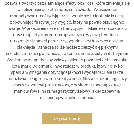
pozwala tworzyć oszałamiające efekty oka kota, które zmieniają się
w zależności od kąta i natężenia światła. Właściwości
magnetyczne umożliwiają przesuwanie się i migotanie lakieru,
zapewniając fascynujący wygląd, który na pewno przyciągnie
uwagę. W przeciwieństwie do tradycyjnych lakierów do paznokci
nasz magnetyczny żel oferuje znacznie wyższą trwałość –
utrzymuje się nawet przez trzy tygodnie bez łuszczenia się ani
blaknięcia. Oznacza to, że możesz cieszyć się pięknymi
paznokciami dłużej, ograniczając konieczność częstych dotrzymań.
Wybierając magnetyczny żelowy lakier do paznokci z efektem oka
kota marki Colormark, inwestujesz w produkt, który nie tylko
spełnia wymagania dotyczące jakości i wydajności, ale także
umożliwia nieograniczoną kreatywność. Niezależnie od tego, czy
chcesz stworzyć proste wzory, czy skomplikowaną sztukę
manicure’ową, nasz magnetyczny żelowy lakier zapewnia
niezbędną wszechstronność.
Uzyskaj ofertę