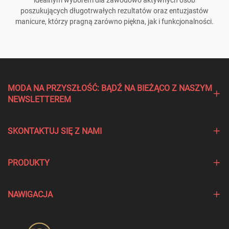
idealnym wyborem dla zawodowo aktywnych osób
poszukujących długotrwałych rezultatów oraz entuzjastów
manicure, którzy pragną zarówno piękna, jak i funkcjonalności.
MODA NA PRZYSZŁOŚĆ: BĄDŹ NA BIEŻĄCO Z NASZYM
NEWSLETTEREM
SKONTAKTUJ SIĘ Z NAMI
PRODUKTY
NAWIGACJA