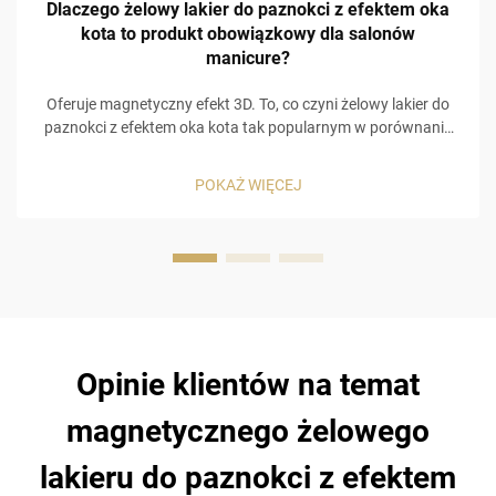
Dlaczego żelowy lakier do paznokci z efektem oka
kota to produkt obowiązkowy dla salonów
manicure?
Oferuje magnetyczny efekt 3D. To, co czyni żelowy lakier do
paznokci z efektem oka kota tak popularnym w porównaniu
do innych produktów do pielęgnacji paznokci, to wizualnie
holograficzny efekt 3D! Żelowy lakier do paznokci z efektem
POKAŻ WIĘCEJ
oka kota zawiera specjalny, wbudowany w jego skład
magnetyczny formuł, który pozwala na ...
Opinie klientów na temat
magnetycznego żelowego
lakieru do paznokci z efektem