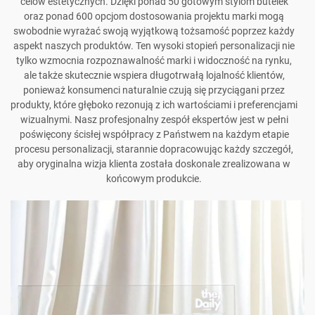
celów estetycznych. Dzięki ponad 50 gotowym stylom butelek
oraz ponad 600 opcjom dostosowania projektu marki mogą
swobodnie wyrażać swoją wyjątkową tożsamość poprzez każdy
aspekt naszych produktów. Ten wysoki stopień personalizacji nie
tylko wzmocnia rozpoznawalność marki i widoczność na rynku,
ale także skutecznie wspiera długotrwałą lojalność klientów,
ponieważ konsumenci naturalnie czują się przyciągani przez
produkty, które głęboko rezonują z ich wartościami i preferencjami
wizualnymi. Nasz profesjonalny zespół ekspertów jest w pełni
poświęcony ścisłej współpracy z Państwem na każdym etapie
procesu personalizacji, starannie dopracowując każdy szczegół,
aby oryginalna wizja klienta została doskonale zrealizowana w
końcowym produkcie.