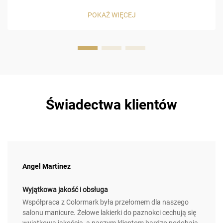
holograficzny efekt 3D! Żelowy lakier do paznokci z efektem
POKAŻ WIĘCEJ
oka kota zawiera specjalny, wbudowany w jego skład
magnetyczny formuł, który pozwala na ...
Świadectwa klientów
Angel Martinez
Wyjątkowa jakość i obsługa
Współpraca z Colormark była przełomem dla naszego
salonu manicure. Żelowe lakierki do paznokci cechują się