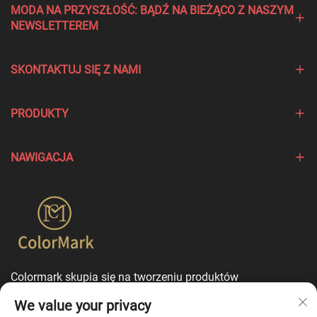
MODA NA PRZYSZŁOŚĆ: BĄDŹ NA BIEŻĄCO Z NASZYM
NEWSLETTEREM
SKONTAKTUJ SIĘ Z NAMI
PRODUKTY
NAWIGACJA
Colormark skupia się na tworzeniu produktów
podkreślających wyjątkowe cechy różnych marek i oferuje
We value your privacy
usługi dostosowania w trybie jednego punktu