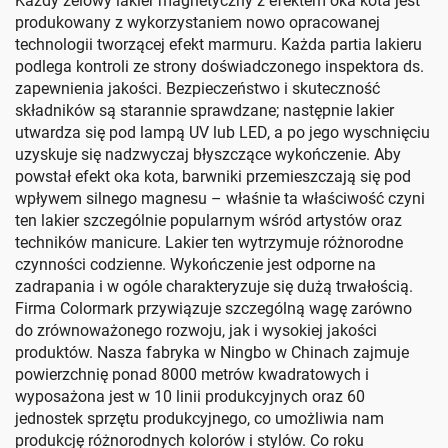
Każdy żelowy lakier magnetyczny z efektem oka kota jest
produkowany z wykorzystaniem nowo opracowanej
technologii tworzącej efekt marmuru. Każda partia lakieru
podlega kontroli ze strony doświadczonego inspektora ds.
zapewnienia jakości. Bezpieczeństwo i skuteczność
składników są starannie sprawdzane; następnie lakier
utwardza się pod lampą UV lub LED, a po jego wyschnięciu
uzyskuje się nadzwyczaj błyszczące wykończenie. Aby
powstał efekt oka kota, barwniki przemieszczają się pod
wpływem silnego magnesu – właśnie ta właściwość czyni
ten lakier szczególnie popularnym wśród artystów oraz
techników manicure. Lakier ten wytrzymuje różnorodne
czynności codzienne. Wykończenie jest odporne na
zadrapania i w ogóle charakteryzuje się dużą trwałością.
Firma Colormark przywiązuje szczególną wagę zarówno
do zrównoważonego rozwoju, jak i wysokiej jakości
produktów. Nasza fabryka w Ningbo w Chinach zajmuje
powierzchnię ponad 8000 metrów kwadratowych i
wyposażona jest w 10 linii produkcyjnych oraz 60
jednostek sprzętu produkcyjnego, co umożliwia nam
produkcję różnorodnych kolorów i stylów. Co roku