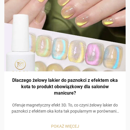
Dlaczego żelowy lakier do paznokci z efektem oka
kota to produkt obowiązkowy dla salonów
manicure?
Oferuje magnetyczny efekt 3D. To, co czyni żelowy lakier do
paznokci z efektem oka kota tak popularnym w porównaniu
do innych produktów do pielęgnacji paznokci, to wizualnie
holograficzny efekt 3D! Żelowy lakier do paznokci z efektem
POKAŻ WIĘCEJ
oka kota zawiera specjalny, wbudowany w jego skład