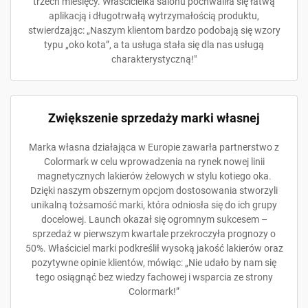
trzech miesięcy. Właścicielka salonu pochwaliła się łatwą
aplikacją i długotrwałą wytrzymałością produktu,
stwierdzając: „Naszym klientom bardzo podobają się wzory
typu „oko kota”, a ta usługa stała się dla nas usługą
charakterystyczną!"
Zwiększenie sprzedaży marki własnej
Marka własna działająca w Europie zawarła partnerstwo z
Colormark w celu wprowadzenia na rynek nowej linii
magnetycznych lakierów żelowych w stylu kotiego oka.
Dzięki naszym obszernym opcjom dostosowania stworzyli
unikalną tożsamość marki, która odniosła się do ich grupy
docelowej. Launch okazał się ogromnym sukcesem –
sprzedaż w pierwszym kwartale przekroczyła prognozy o
50%. Właściciel marki podkreślił wysoką jakość lakierów oraz
pozytywne opinie klientów, mówiąc: „Nie udało by nam się
tego osiągnąć bez wiedzy fachowej i wsparcia ze strony
Colormark!”