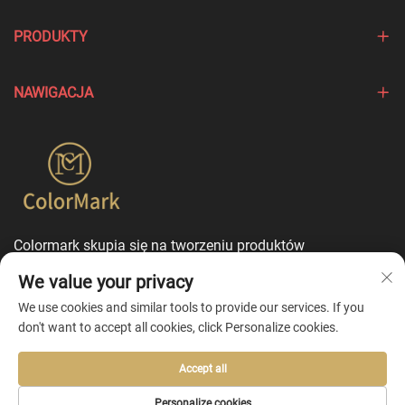
PRODUKTY
NAWIGACJA
Colormark skupia się na tworzeniu produktów
podkreślających wyjątkowe cechy różnych marek i oferuje
We value your privacy
usługi dostosowania w trybie jednego punktu
kontaktowego.
We use cookies and similar tools to provide our services. If you
don't want to accept all cookies, click Personalize cookies.
Accept all
Copyright © 2026 by Ningbo Colormark Cosmetics Co., Ltd. -
Personalize cookies