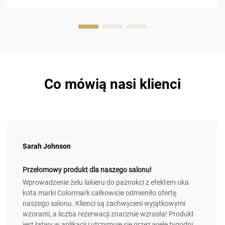
magnetyczny formuł, który pozwala na ...
Co mówią nasi klienci
Sarah Johnson
Przełomowy produkt dla naszego salonu!
Wprowadzenie żelu lakieru do paznokci z efektem oka
kota marki Colormark całkowicie odmieniło ofertę
naszego salonu. Klienci są zachwyceni wyjątkowymi
wzorami, a liczba rezerwacji znacznie wzrosła! Produkt
jest łatwy w aplikacji i utrzymuje się przez wiele tygodni